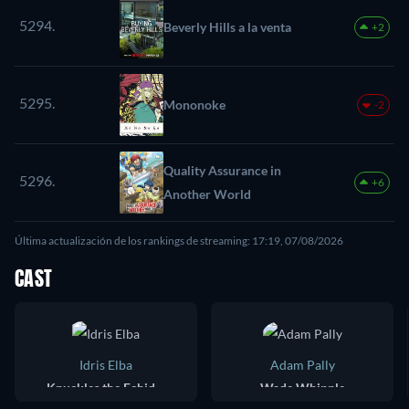
5294.
Beverly Hills a la venta
+2
5295.
Mononoke
-2
Quality Assurance in
5296.
+6
Another World
Última actualización de los rankings de streaming: 17:19, 07/08/2026
CAST
Idris Elba
Adam Pally
Knuckles the Echidna (voice)
Wade Whipple