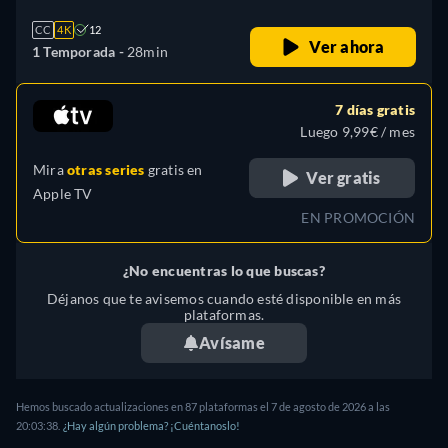
CC
4K
12
Ver ahora
1 Temporada -
28min
7 días gratis
Luego 9,99€ / mes
Mira
otras series
gratis en
Ver gratis
Apple TV
EN PROMOCIÓN
¿No encuentras lo que buscas?
Déjanos que te avisemos cuando esté disponible en más
plataformas.
Avísame
Hemos buscado actualizaciones en
87
plataformas el
7 de agosto de 2026
a las
20:03:38
.
¿Hay algún problema? ¡Cuéntanoslo!