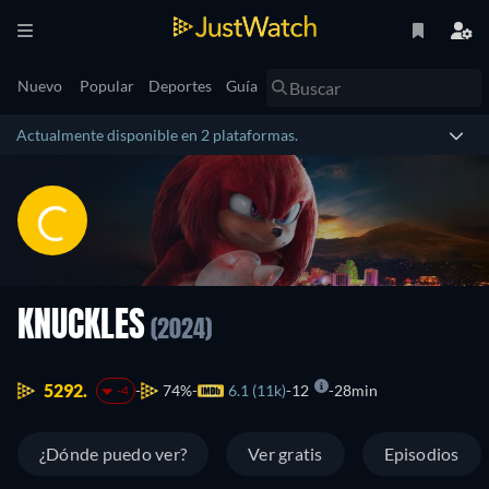
Nuevo
Popular
Deportes
Guía
Actualmente disponible en 2 plataformas.
KNUCKLES
(2024)
5292.
74%
6.1 (11k)
12
28min
-4
¿Dónde puedo ver?
Ver gratis
Episodios