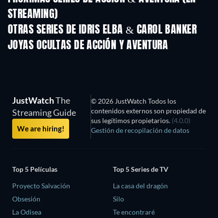
STREAMING)
Temporada 2
Temporada 2
Tempora
OTRAS SERIES DE IDRIS ELBA & CAROL BANKER
TV
TV
JOYAS OCULTAS DE ACCIÓN Y AVENTURA
JustWatch
The
© 2026 JustWatch Todos los
contenidos externos son propiedad de
Streaming Guide
sus legítimos propietarios.
(4.0.0)
We are hiring!
Gestión de recopilación de datos
Top 5 Películas
Top 5 Series de TV
Proyecto Salvación
La casa del dragón
Obsesión
Silo
La Odisea
Te encontraré