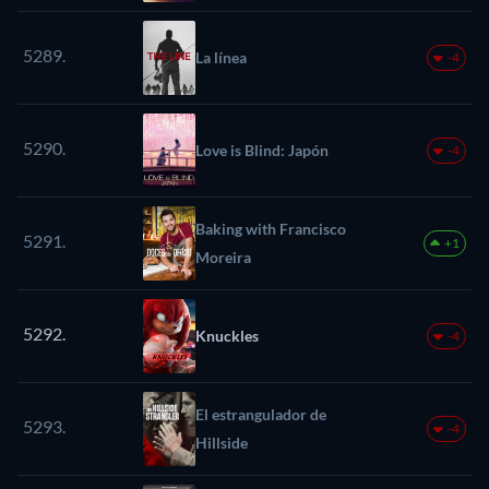
5289.
La línea
-4
5290.
Love is Blind: Japón
-4
Baking with Francisco
5291.
+1
Moreira
5292.
Knuckles
-4
El estrangulador de
5293.
-4
Hillside