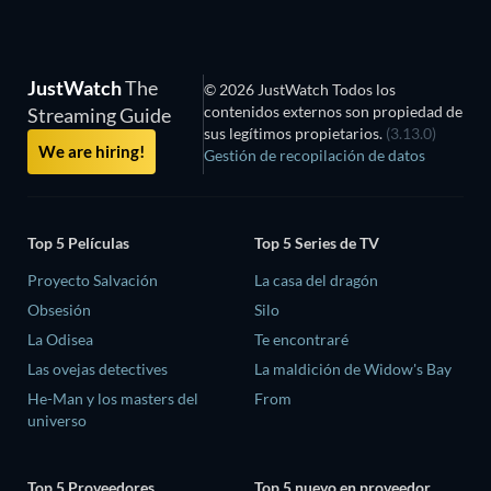
JustWatch
The
© 2026 JustWatch Todos los
contenidos externos son propiedad de
Streaming Guide
sus legítimos propietarios.
(3.13.0)
We are hiring!
Gestión de recopilación de datos
Top 5 Películas
Top 5 Series de TV
Proyecto Salvación
La casa del dragón
Obsesión
Silo
La Odisea
Te encontraré
Las ovejas detectives
La maldición de Widow's Bay
He-Man y los masters del
From
universo
Top 5 Proveedores
Top 5 nuevo en proveedor