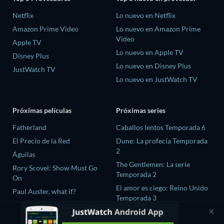
Netflix
Lo nuevo en Netflix
Amazon Prime Video
Lo nuevo en Amazon Prime
Video
Apple TV
Lo nuevo en Apple TV
Disney Plus
Lo nuevo en Disney Plus
JustWatch TV
Lo nuevo en JustWatch TV
Próximas películas
Próximas series
Fatherland
Caballos lentos Temporada 6
El Precio de la Red
Dune: La profecía Temporada
2
Águilas
The Gentlemen: La serie
Rory Scovel: Show Must Go
Temporada 2
On
El amor es ciego: Reino Unido
Paul Auster, what if?
Temporada 3
The Chosen In The Wild with
Bear Grylls Temporada 1