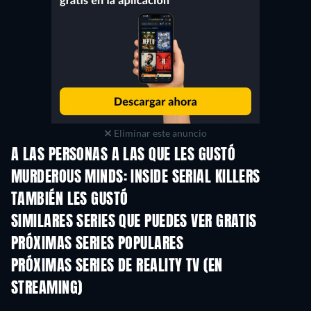
Eliminar este anuncio
A LAS PERSONAS A LAS QUE LES GUSTÓ
MURDEROUS MINDS: INSIDE SERIAL KILLERS
TAMBIÉN LES GUSTÓ
TV
TV
SIMILARES SERIES QUE PUEDES VER GRATIS
TV
TV
PRÓXIMAS SERIES POPULARES
TV
TV
PRÓXIMAS SERIES DE REALITY TV (EN
STREAMING)
Temporada 3
Temporada 1
Temporada