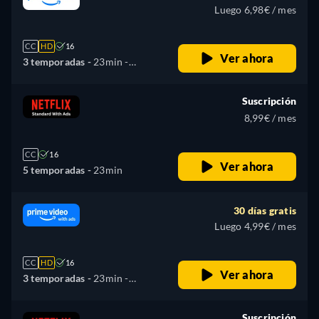
Luego 6,98€ / mes
CC
HD
16
Ver ahora
3 temporadas -
23min
-
Español, Japonés
Suscripción
8,99€ / mes
CC
16
Ver ahora
5 temporadas -
23min
30 días gratis
Luego 4,99€ / mes
CC
HD
16
Ver ahora
3 temporadas -
23min
-
Español, Japonés
Suscripción