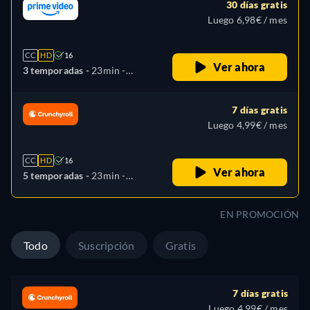
30 días gratis
Luego 6,98€ / mes
CC
HD
16
Ver ahora
3 temporadas -
23min
-
Español, Japonés
7 días gratis
Luego 4,99€ / mes
CC
HD
16
Ver ahora
5 temporadas -
23min
-
Inglés, Japonés
EN PROMOCIÓN
Todo
Suscripción
Gratis
7 días gratis
Luego 4,99€ / mes