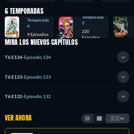
6 TEMPORADAS
Temporada
Temporada
5
6
220
4 Episodios
Episodios
MIRA LOS NUEVOS CAPÍTULOS
T6 E134
-
Episodio 134
T6 E133
-
Episodio 133
T6 E132
-
Episodio 132
VER AHORA
🇪🇸