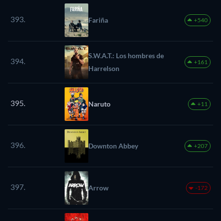
393.
Fariña
+540
S.W.A.T.: Los hombres de
394.
+161
Harrelson
395.
Naruto
+11
396.
Downton Abbey
+207
397.
Arrow
-172