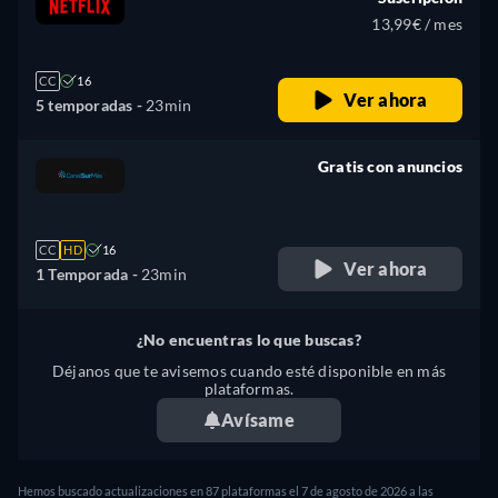
13,99€ / mes
CC
16
Ver ahora
5 temporadas -
23min
Gratis con anuncios
retail price
CC
HD
16
Ver ahora
1 Temporada -
23min
¿No encuentras lo que buscas?
Déjanos que te avisemos cuando esté disponible en más
plataformas.
Avísame
Hemos buscado actualizaciones en
87
plataformas el
7 de agosto de 2026
a las