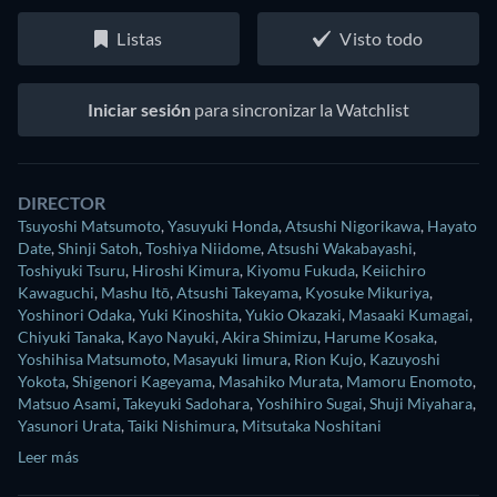
Listas
Visto todo
Iniciar sesión
para sincronizar la Watchlist
DIRECTOR
Tsuyoshi Matsumoto
,
Yasuyuki Honda
,
Atsushi Nigorikawa
,
Hayato
Date
,
Shinji Satoh
,
Toshiya Niidome
,
Atsushi Wakabayashi
,
Toshiyuki Tsuru
,
Hiroshi Kimura
,
Kiyomu Fukuda
,
Keiichiro
Kawaguchi
,
Mashu Itō
,
Atsushi Takeyama
,
Kyosuke Mikuriya
,
Yoshinori Odaka
,
Yuki Kinoshita
,
Yukio Okazaki
,
Masaaki Kumagai
,
Chiyuki Tanaka
,
Kayo Nayuki
,
Akira Shimizu
,
Harume Kosaka
,
Yoshihisa Matsumoto
,
Masayuki Iimura
,
Rion Kujo
,
Kazuyoshi
Yokota
,
Shigenori Kageyama
,
Masahiko Murata
,
Mamoru Enomoto
,
Matsuo Asami
,
Takeyuki Sadohara
,
Yoshihiro Sugai
,
Shuji Miyahara
,
Yasunori Urata
,
Taiki Nishimura
,
Mitsutaka Noshitani
Leer más