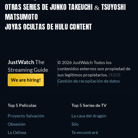
OTRAS SERIES DE JUNKO TAKEUCHI & TSUYOSHI
MATSUMOTO
TV
TV
JOYAS OCULTAS DE HULU CONTENT
TV
TV
JustWatch
The
© 2026 JustWatch Todos los
contenidos externos son propiedad de
Streaming Guide
sus legítimos propietarios.
(4.0.0)
We are hiring!
Gestión de recopilación de datos
Top 5 Películas
Top 5 Series de TV
Proyecto Salvación
La casa del dragón
Obsesión
Silo
La Odisea
Te encontraré