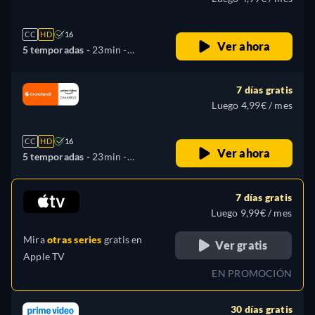
CC
HD
16
Ver ahora
5 temporadas -
23min
-
Inglés, Japonés
7 días gratis
Luego 4,99€ / mes
CC
HD
16
Ver ahora
5 temporadas -
23min
-
Español, Inglés, Japonés
7 días gratis
Luego 9,99€ / mes
Mira
otras series
gratis en
Ver gratis
Apple TV
EN PROMOCIÓN
30 días gratis