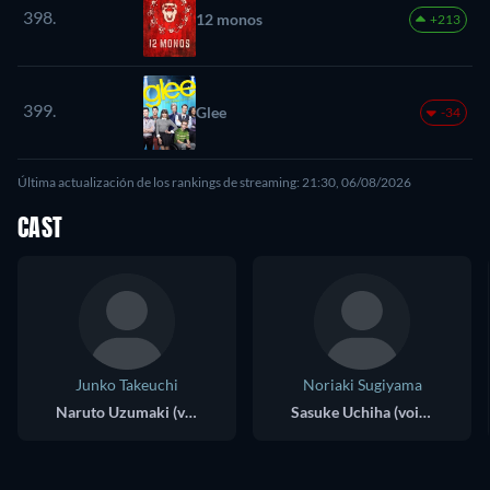
398.
12 monos
+213
399.
Glee
-34
Última actualización de los rankings de streaming: 21:30, 06/08/2026
CAST
Junko Takeuchi
Noriaki Sugiyama
Naruto Uzumaki (voice)
Sasuke Uchiha (voice)