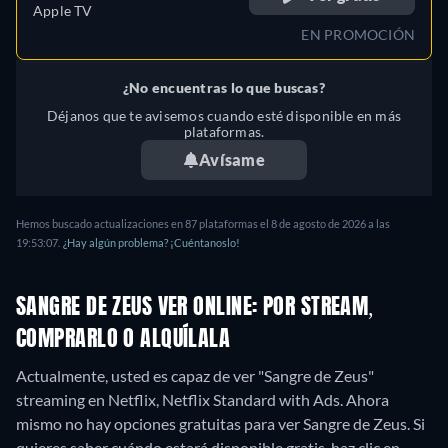
Apple TV
EN PROMOCIÓN
¿No encuentras lo que buscas?
Déjanos que te avisemos cuando esté disponible en más
plataformas.
Avísame
Hemos buscado actualizaciones en
87
plataformas el
8 de agosto de 2026
a las
19:53:07
.
¿Hay algún problema? ¡Cuéntanoslo!
SANGRE DE ZEUS VER ONLINE: POR STREAM,
COMPRARLO O ALQUÍLALA
Actualmente, usted es capaz de ver "Sangre de Zeus"
streaming en Netflix, Netflix Standard with Ads.
Ahora
mismo no hay opciones gratuitas para ver Sangre de Zeus. Si
quieres saber cuándo estará disponible gratis, haz clic en