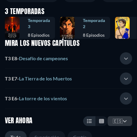
3 TEMPORADAS
Temporada
Temporada
3
2
8 Episodios
8 Episodios
MIRA LOS NUEVOS CAPÍTULOS
T3 E8
-
Desafío de campeones
T3 E7
-
La Tierra de los Muertos
T3 E6
-
La torre de los vientos
VER AHORA
🇪🇸