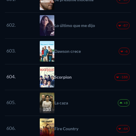
602.
Lo último que me dijo
-87
603.
Dawson crece
-6
604.
Scorpion
-188
605.
La caza
+8
606.
Fire Country
-44