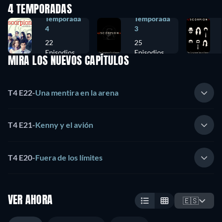
4 TEMPORADAS
Temporada
Temporada
4
3
22
25
Episodios
Episodios
MIRA LOS NUEVOS CAPÍTULOS
T4 E22
-
Una mentira en la arena
T4 E21
-
Kenny y el avión
T4 E20
-
Fuera de los límites
VER AHORA
🇪🇸