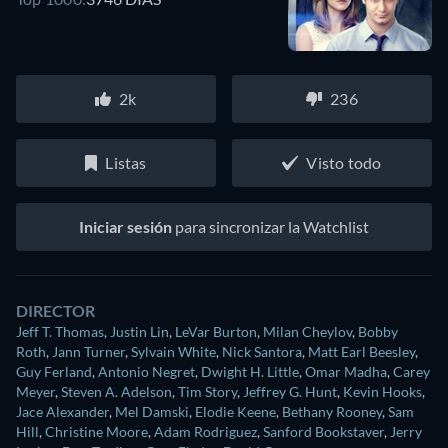
2k
236
Listas
Visto todo
Iniciar sesión
para sincronizar la Watchlist
DIRECTOR
Jeff T. Thomas
,
Justin Lin
,
LeVar Burton
,
Milan Cheylov
,
Bobby
Roth
,
Jann Turner
,
Sylvain White
,
Nick Santora
,
Matt Earl Beesley
,
Guy Ferland
,
Antonio Negret
,
Dwight H. Little
,
Omar Madha
,
Carey
Meyer
,
Steven A. Adelson
,
Tim Story
,
Jeffrey G. Hunt
,
Kevin Hooks
,
Jace Alexander
,
Mel Damski
,
Elodie Keene
,
Bethany Rooney
,
Sam
Hill
,
Christine Moore
,
Adam Rodriguez
,
Sanford Bookstaver
,
Jerry