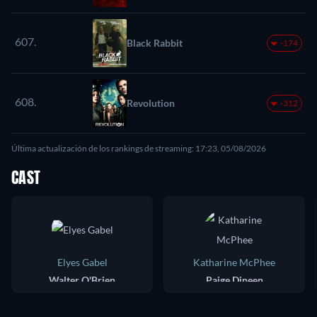
607.
Black Rabbit
-174
608.
Revolution
-312
Última actualización de los rankings de streaming: 17:23, 05/08/2026
CAST
Elyes Gabel
Katharine McPhee
Walter O'Brien
Paige Dineen