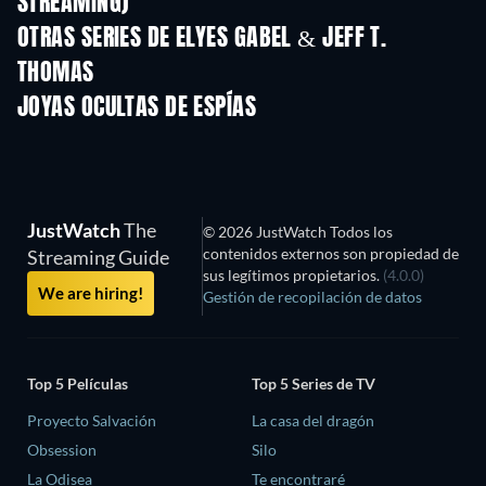
STREAMING)
Temporada 2
Temporada 2
Tempora
OTRAS SERIES DE ELYES GABEL & JEFF T.
THOMAS
TV
TV
JOYAS OCULTAS DE ESPÍAS
JustWatch
The
© 2026 JustWatch Todos los
contenidos externos son propiedad de
Streaming Guide
sus legítimos propietarios.
(4.0.0)
We are hiring!
Gestión de recopilación de datos
Top 5 Películas
Top 5 Series de TV
Proyecto Salvación
La casa del dragón
Obsession
Silo
La Odisea
Te encontraré