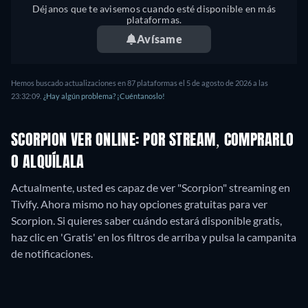
Déjanos que te avisemos cuando esté disponible en más
plataformas.
Avísame
Hemos buscado actualizaciones en
87
plataformas el
5 de agosto de 2026
a las
23:32:09
.
¿Hay algún problema? ¡Cuéntanoslo!
SCORPION VER ONLINE: POR STREAM, COMPRARLO
O ALQUÍLALA
Actualmente, usted es capaz de ver "Scorpion" streaming en
Tivify.
Ahora mismo no hay opciones gratuitas para ver
Scorpion. Si quieres saber cuándo estará disponible gratis,
haz clic en 'Gratis' en los filtros de arriba y pulsa la campanita
de notificaciones.