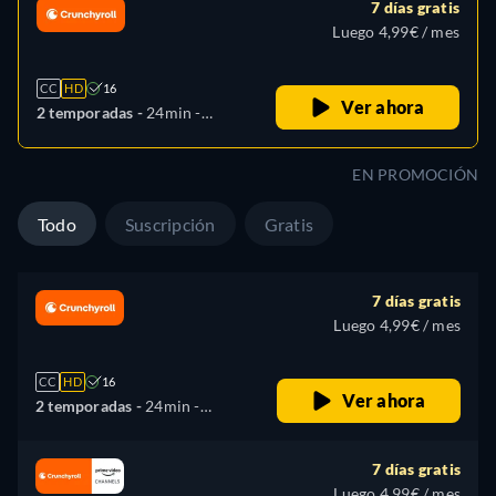
7 días gratis
Luego 4,99€ / mes
CC
HD
16
Ver ahora
2 temporadas -
24min
-
Español, Árabe, Alemán,
Inglés, Francés, Italiano,
EN PROMOCIÓN
Japonés, Coreano, Polaco,
Portugués
Todo
Suscripción
Gratis
7 días gratis
Luego 4,99€ / mes
CC
HD
16
Ver ahora
2 temporadas -
24min
-
Español, Árabe, Alemán,
Inglés, Francés, Italiano,
7 días gratis
Japonés, Coreano, Polaco,
Luego 4,99€ / mes