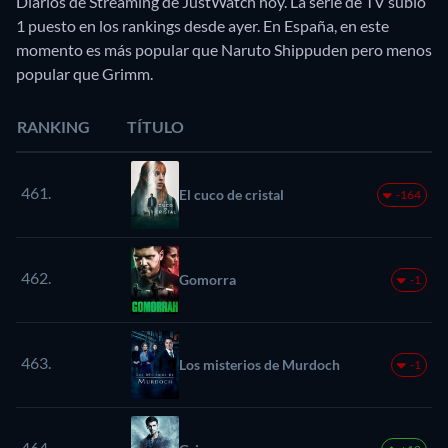
Diarios de Streaming de JustWatch hoy. La serie de TV subió
1 puesto en los rankings desde ayer. En España, en este
momento es más popular que Naruto Shippuden pero menos
popular que Grimm.
RANKING
TÍTULO
461.
El cuco de cristal
-164
462.
Gomorra
-1
463.
Los misterios de Murdoch
-1
464.