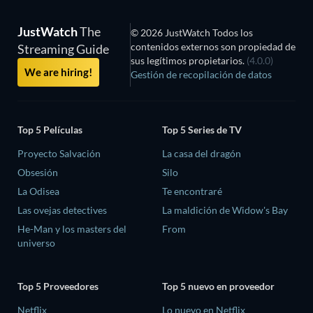
JustWatch
The
© 2026 JustWatch Todos los
contenidos externos son propiedad de
Streaming Guide
sus legítimos propietarios.
(4.0.0)
We are hiring!
Gestión de recopilación de datos
Top 5 Películas
Top 5 Series de TV
Proyecto Salvación
La casa del dragón
Obsesión
Silo
La Odisea
Te encontraré
Las ovejas detectives
La maldición de Widow's Bay
He-Man y los masters del
From
universo
Top 5 Proveedores
Top 5 nuevo en proveedor
Netflix
Lo nuevo en Netflix