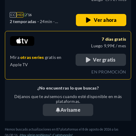
Portugués
CC
HD
16
Ver ahora
2 temporadas -
24min
-
Coreano
7 días gratis
Luego 9,99€ / mes
Mira
otras series
gratis en
Ver gratis
Apple TV
EN PROMOCIÓN
¿No encuentras lo que buscas?
Déjanos que te avisemos cuando esté disponible en más
plataformas.
Avísame
Hemos buscado actualizaciones en
87
plataformas el
8 de agosto de 2026
a las
06:08:16
.
¿Hay algún problema? ¡Cuéntanoslo!