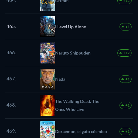
Grimm
+12
465.
I Level Up Alone
+1
466.
Naruto Shippuden
+12
467.
Nada
+1
The Walking Dead: The
468.
+1
Ones Who Live
469.
Doraemon, el gato cósmico
+1