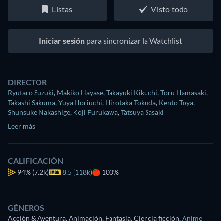
Listas
Visto todo
Iniciar sesión
para sincronizar la Watchlist
DIRECTOR
Ryutaro Suzuki
,
Makiko Hayase
,
Takayuki Kikuchi
,
Toru Hamasaki
,
Takashi Sakuma
,
Yuya Horiuchi
,
Hirotaka Tokuda
,
Kento Toya
,
Shunsuke Nakashige
,
Koji Furukawa
,
Tatsuya Sasaki
Leer más
CALIFICACIÓN
94%
(7.2k)
8.5 (118k)
100%
GÉNEROS
Acción & Aventura, Animación, Fantasía, Ciencia ficción
,
Anime