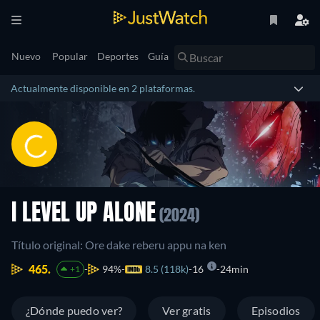
Nuevo
Popular
Deportes
Guía
Actualmente disponible en 2 plataformas.
I LEVEL UP ALONE
(2024)
Título original: Ore dake reberu appu na ken
465.
94%
8.5 (118k)
16
24min
+1
¿Dónde puedo ver?
Ver gratis
Episodios