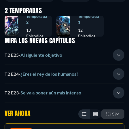
2 TEMPORADAS
Temporada
Temporada
2
1
13
12
Episodios
Episodios
MIRA LOS NUEVOS CAPÍTULOS
T2 E25
-
Al siguiente objetivo
T2 E24
-
¿Eres el rey de los humanos?
T2 E23
-
Se va a poner aún más intenso
VER AHORA
🇪🇸