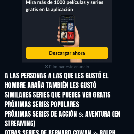
Eliminar este anuncio
A LAS PERSONAS A LAS QUE LES GUSTÓ EL
HOMBRE ARAÑA TAMBIÉN LES GUSTÓ
TV
TV
SIMILARES SERIES QUE PUEDES VER GRATIS
TV
TV
PRÓXIMAS SERIES POPULARES
TV
TV
PRÓXIMAS SERIES DE ACCIÓN & AVENTURA (EN
STREAMING)
Temporada 2
Temporada 2
Temporada
OTRAS SERIES DE BERNARD COWAN & RALPH