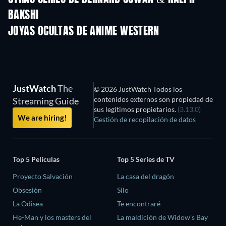
BAKSHI
TV
TV
JOYAS OCULTAS DE ANIME WESTERN
TV
JustWatch
The
© 2026 JustWatch Todos los
contenidos externos son propiedad de
Streaming Guide
sus legítimos propietarios.
(3.13.0)
We are hiring!
Gestión de recopilación de datos
Top 5 Películas
Top 5 Series de TV
Proyecto Salvación
La casa del dragón
Obsesión
Silo
La Odisea
Te encontraré
He-Man y los masters del
La maldición de Widow's Bay