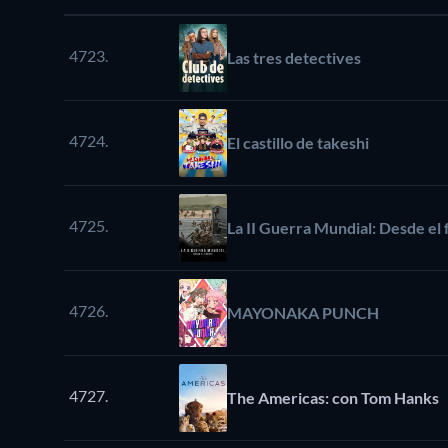
4723.
Las tres detectives
4724.
El castillo de takeshi
4725.
La II Guerra Mundial: Desde el 
4726.
MAYONAKA PUNCH
4727.
The Americas: con Tom Hanks