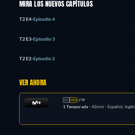
MIRA LOS NUEVOS CAPÍTULOS
T2 E4
-
Episodio 4
T2 E3
-
Episodio 3
T2 E2
-
Episodio 2
VER AHORA
CC
HD
TP
1 Temporada -
42min
- Español, Inglé