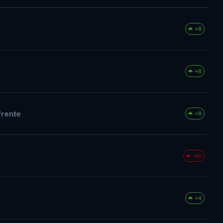
+8
+8
frente
+8
-86
+4