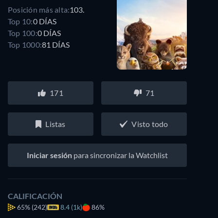
Posición más alta:
103.
Top 10:
0 DÍAS
Top 100:
0 DÍAS
Top 1000:
81 DÍAS
171
71
Listas
Visto todo
Iniciar sesión
para sincronizar la Watchlist
CALIFICACIÓN
65%
(242)
8.4 (1k)
86%