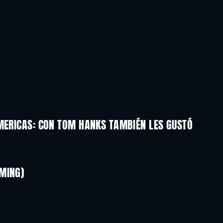
AMERICAS: CON TOM HANKS TAMBIÉN LES GUSTÓ
TV
TV
TV
TV
TV
TV
MING)
Temporada 1
Temporada 1
TV
TV