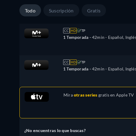
Todo
Suscripción
Gratis
CC
HD
TP
1 Temporada -
42min
- Español, Inglé
CC
HD
TP
1 Temporada -
42min
- Español, Inglé
Mira
otras series
gratis en
Apple TV
¿No encuentras lo que buscas?