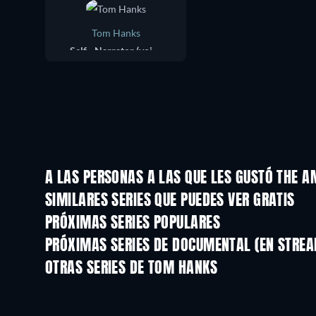
Tom Hanks
Self - Narrator (voice)
A LAS PERSONAS A LAS QUE LES GUSTÓ THE 
TV
TV
SIMILARES SERIES QUE PUEDES VER GRATIS
TV
TV
PRÓXIMAS SERIES POPULARES
TV
TV
PRÓXIMAS SERIES DE DOCUMENTAL (EN STREA
Temporada 1
Temporada 12
OTRAS SERIES DE TOM HANKS
TV
TV