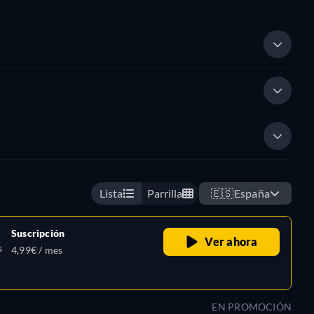
Lista
Parrilla
🇪🇸
España
Suscripción
Ver ahora
s
4,99€ / mes
EN PROMOCIÓN