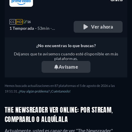
retail price
CC
HD
16
Ver ahora
1 Temporada -
53min
-
Español, Alemán, Inglés,
Francés, Italiano, Polaco
¿No encuentras lo que buscas?
Déjanos que te avisemos cuando esté disponible en más
plataformas.
Avísame
Hemos buscado actualizaciones en
87
plataformas el
5 de agosto de 2026
a las
19:51:31
.
¿Hay algún problema? ¡Cuéntanoslo!
THE NEWSREADER VER ONLINE: POR STREAM,
COMPRARLO O ALQUÍLALA
Actualmente, usted es capaz de ver "The Newsreader"