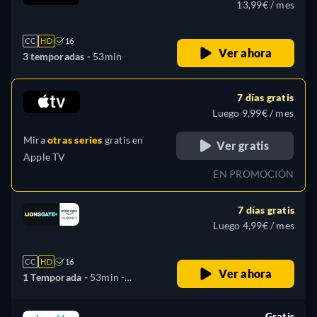
13,99€ / mes
CC
HD
16
Ver ahora
3 temporadas -
53min
7 días gratis
Luego 9,99€ / mes
Mira
otras series
gratis en
Ver gratis
Apple TV
EN PROMOCIÓN
7 días gratis
Luego 4,99€ / mes
CC
HD
16
Ver ahora
1 Temporada -
53min
-
Español, Alemán, Inglés,
Francés, Italiano, Polaco
Gratis