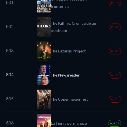
801.
-81
fronteriza
The Killing: Crónica de un
802.
-45
asesinato
803.
The Lazarus Project
-45
804.
The Newsreader
-66
805.
The Copenhagen Test
-63
806.
La Tierra permanece
+57