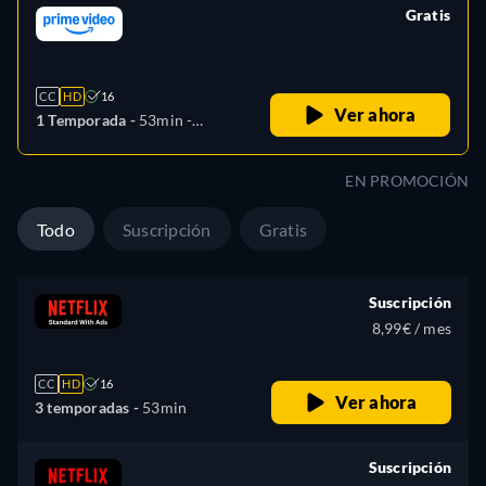
Gratis
retail price
CC
HD
16
Ver ahora
1 Temporada -
53min
-
Español, Alemán, Inglés,
Francés, Italiano, Polaco
EN PROMOCIÓN
Todo
Suscripción
Gratis
Suscripción
8,99€ / mes
CC
HD
16
Ver ahora
3 temporadas -
53min
Suscripción