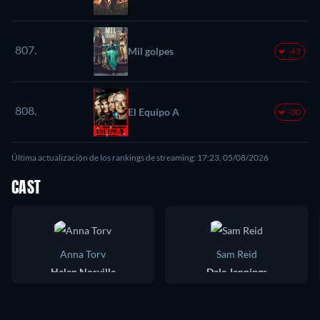
807.
Mil golpes
-43
808.
El Equipo A
-30
Última actualización de los rankings de streaming: 17:23, 05/08/2026
CAST
Anna Torv
Sam Reid
Helen Norville
Dale Jennings