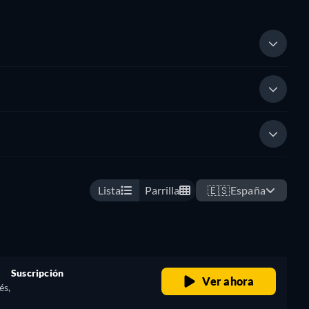
Lista
Parrilla
🇪🇸
España
Suscripción
Ver ahora
és,
retail price