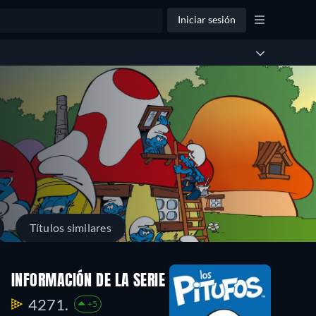
Iniciar sesión
Títulos similares
orada
Temporada
Temporada
INFORMACIÓN DE LA SERIE
4
3
48
57
4271.
+5
dios
Episodios
Episodios