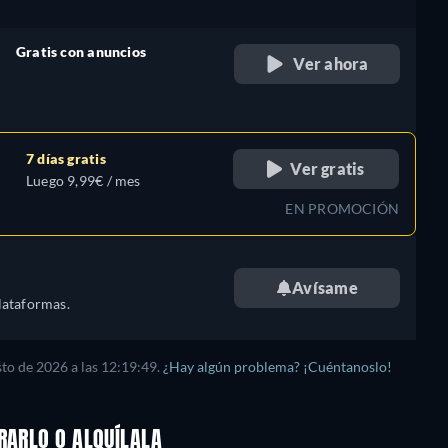
Gratis con anuncios
Ver ahora
retail price
7 días gratis
Ver gratis
Luego 9,99€ / mes
EN PROMOCIÓN
Avísame
lataformas.
sto de 2026
a las
12:19:49
.
¿Hay algún problema? ¡Cuéntanoslo!
RARLO O ALQUÍLALA