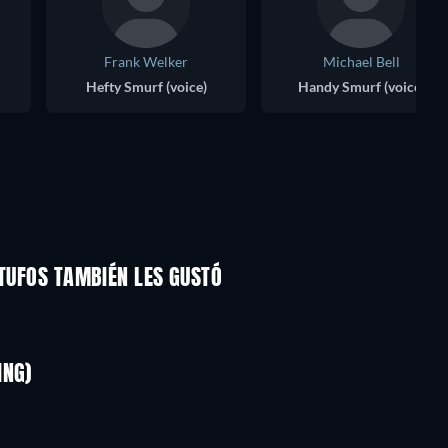
Frank Welker
Michael Bell
Hefty Smurf (voice)
Handy Smurf (voice)
ITUFOS TAMBIÉN LES GUSTÓ
TV
TV
TV
TV
TV
TV
ING)
Temporada 2
Temporada 1
Bass
TV
TV