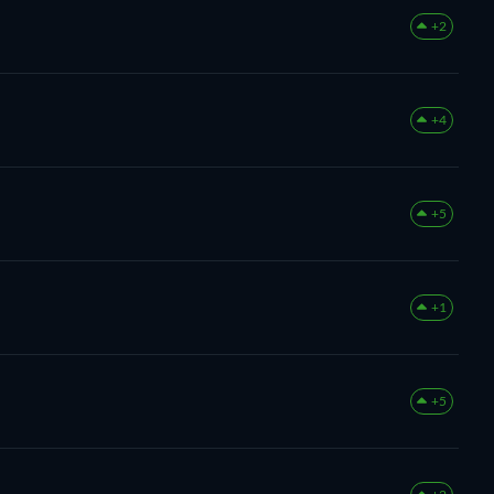
+2
+4
+5
+1
+5