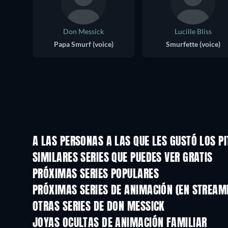
Don Messick
Lucille Bliss
Papa Smurf (voice)
Smurfette (voice)
A LAS PERSONAS A LAS QUE LES GUSTÓ LOS P
TV
TV
SIMILARES SERIES QUE PUEDES VER GRATIS
TV
TV
PRÓXIMAS SERIES POPULARES
TV
TV
PRÓXIMAS SERIES DE ANIMACIÓN (EN STREAM
Temporada 1
Temporada 2
OTRAS SERIES DE DON MESSICK
TV
TV
JOYAS OCULTAS DE ANIMACIÓN FAMILIAR