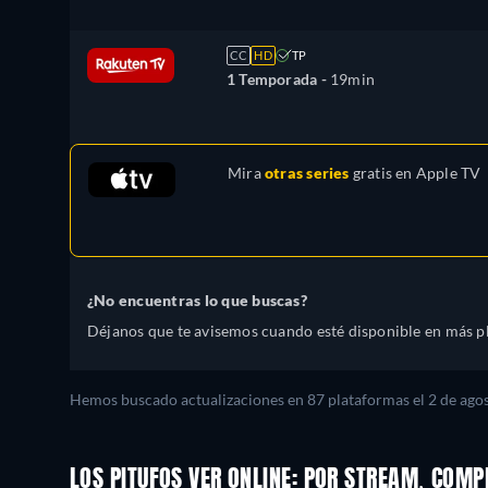
CC
HD
TP
1 Temporada -
19min
Mira
otras series
gratis en
Apple TV
¿No encuentras lo que buscas?
Déjanos que te avisemos cuando esté disponible en más p
Hemos buscado actualizaciones en
87
plataformas el
2 de ago
LOS PITUFOS VER ONLINE: POR STREAM, COMP