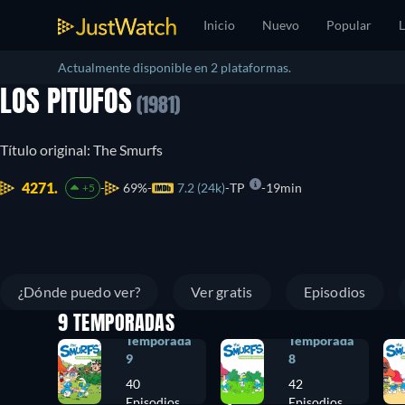
Inicio
Nuevo
Popular
L
Actualmente disponible en 2 plataformas.
LOS PITUFOS
(1981)
Título original: The Smurfs
4271.
69%
7.2 (24k)
TP
19min
+5
¿Dónde puedo ver?
Ver gratis
Episodios
9 TEMPORADAS
Temporada
Temporada
9
8
40
42
Episodios
Episodios