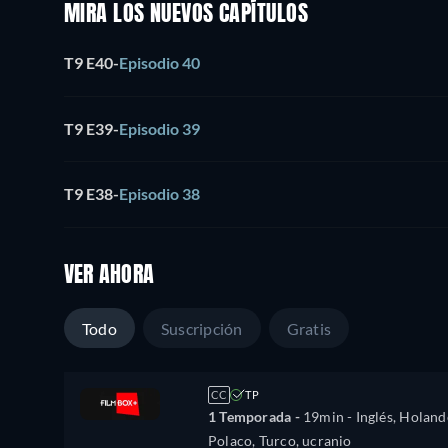
MIRA LOS NUEVOS CAPÍTULOS
T9 E40
-
Episodio 40
T9 E39
-
Episodio 39
T9 E38
-
Episodio 38
VER AHORA
Todo
Suscripción
Gratis
CC
TP
1 Temporada -
19min
- Inglés, Holand
Polaco, Turco, ucranio