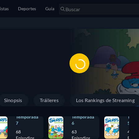
istas
Deportes
Guía
Sinopsis
Tráileres
Los Rankings de Streaming
Temporada
Temporada
Temp
7
6
5
68
63
41
Episodios
Episodios
Episo