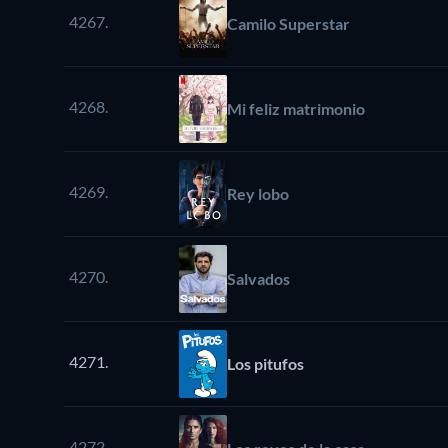
4267.
Camilo Superstar
4268.
Mi feliz matrimonio
4269.
Rey lobo
4270.
Salvados
4271.
Los pitufos
4272.