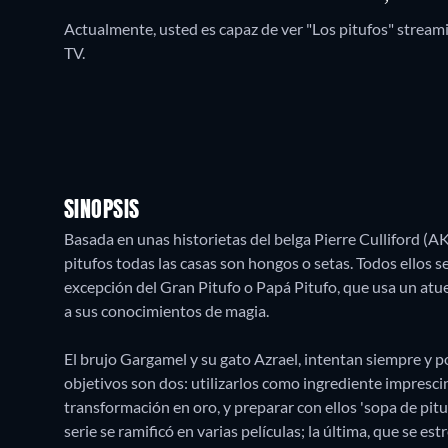
Actualmente, usted es capaz de ver "Los pitufos" strea
TV.
SINOPSIS
Basada en unas historietas del belga Pierre Culliford (A
pitufos todas las casas son hongos o setas. Todos ellos se
excepción del Gran Pitufo o Papá Pitufo, que usa un atuen
a sus conocimientos de magia.
El brujo Gargamel y su gato Azrael, intentan siempre y p
objetivos son dos: utilizarlos como ingrediente impresci
transformación en oro, y preparar con ellos 'sopa de pitu
serie se ramificó en varias películas; la última, que se es