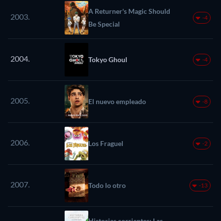
A Returner's Magic Should
2003.
-4
Be Special
2004.
Tokyo Ghoul
-4
2005.
El nuevo empleado
-8
2006.
Los Fraguel
-2
2007.
Todo lo otro
-13
Historias corrientes: Las