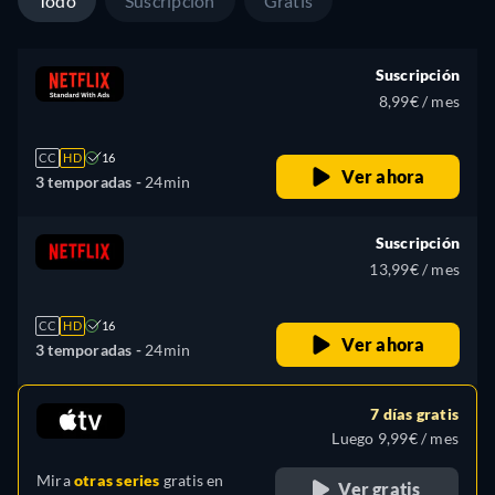
Todo
Suscripción
Gratis
Suscripción
8,99€ / mes
CC
HD
16
Ver ahora
3 temporadas -
24min
Suscripción
13,99€ / mes
CC
HD
16
Ver ahora
3 temporadas -
24min
7 días gratis
Luego 9,99€ / mes
Mira
otras series
gratis en
Ver gratis