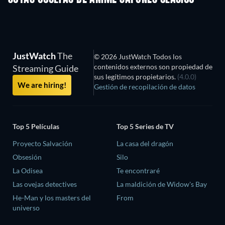
JustWatch
The
© 2026 JustWatch Todos los
contenidos externos son propiedad de
Streaming Guide
sus legítimos propietarios.
(4.0.0)
We are hiring!
Gestión de recopilación de datos
Top 5 Películas
Top 5 Series de TV
Proyecto Salvación
La casa del dragón
Obsesión
Silo
La Odisea
Te encontraré
Las ovejas detectives
La maldición de Widow's Bay
He-Man y los masters del
From
universo