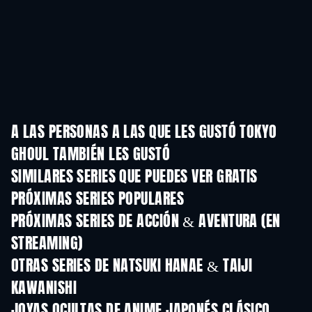
A LAS PERSONAS A LAS QUE LES GUSTÓ TOKYO
GHOUL TAMBIÉN LES GUSTÓ
TV
TV
SIMILARES SERIES QUE PUEDES VER GRATIS
TV
TV
PRÓXIMAS SERIES POPULARES
TV
TV
PRÓXIMAS SERIES DE ACCIÓN & AVENTURA (EN
STREAMING)
Temporada 2
Temporada 2
Tempora
OTRAS SERIES DE NATSUKI HANAE & TAIJI
KAWANISHI
TV
TV
JOYAS OCULTAS DE ANIME JAPONÉS CLÁSICO
TV
TV