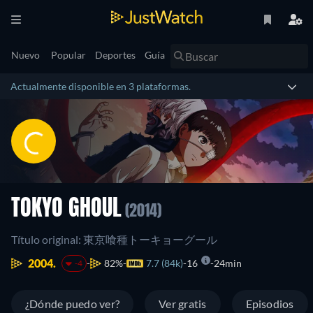
Nuevo
Popular
Deportes
Guía
Actualmente disponible en 3 plataformas.
TOKYO GHOUL
(2014)
Título original: 東京喰種トーキョーグール
2004.
82%
7.7 (84k)
16
24min
-4
¿Dónde puedo ver?
Ver gratis
Episodios