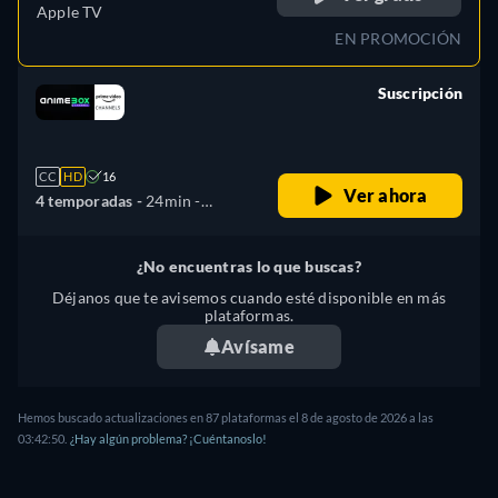
Apple TV
EN PROMOCIÓN
Suscripción
retail price
CC
HD
16
Ver ahora
4 temporadas -
24min
-
Español, Japonés
¿No encuentras lo que buscas?
Déjanos que te avisemos cuando esté disponible en más
plataformas.
Avísame
Hemos buscado actualizaciones en
87
plataformas el
8 de agosto de 2026
a las
03:42:50
.
¿Hay algún problema? ¡Cuéntanoslo!