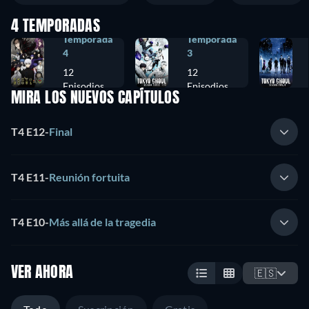
4 TEMPORADAS
Temporada
Temporada
4
3
12
12
Episodios
Episodios
MIRA LOS NUEVOS CAPÍTULOS
T4 E12
-
Final
T4 E11
-
Reunión fortuita
T4 E10
-
Más allá de la tragedia
VER AHORA
🇪🇸