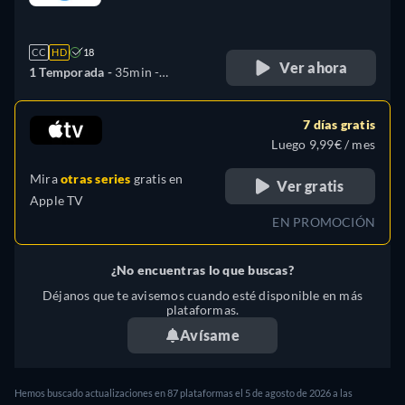
retail price
CC
HD
18
Ver ahora
1 Temporada -
35min
-
Alemán, Inglés, Francés,
Italiano
7 días gratis
Luego 9,99€ / mes
Mira
otras series
gratis en
Ver gratis
Apple TV
EN PROMOCIÓN
¿No encuentras lo que buscas?
Déjanos que te avisemos cuando esté disponible en más
plataformas.
Avísame
Hemos buscado actualizaciones en
87
plataformas el
5 de agosto de 2026
a las