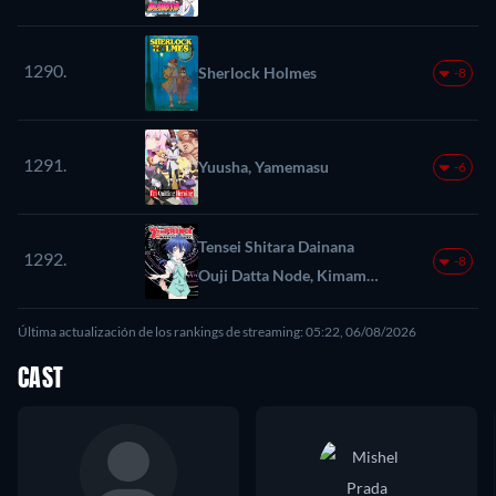
1290.
Sherlock Holmes
-8
1291.
Yuusha, Yamemasu
-6
Tensei Shitara Dainana
1292.
-8
Ouji Datta Node, Kimama
ni Majutsu wo
Última actualización de los rankings de streaming: 05:22, 06/08/2026
Kiwamemasu
CAST