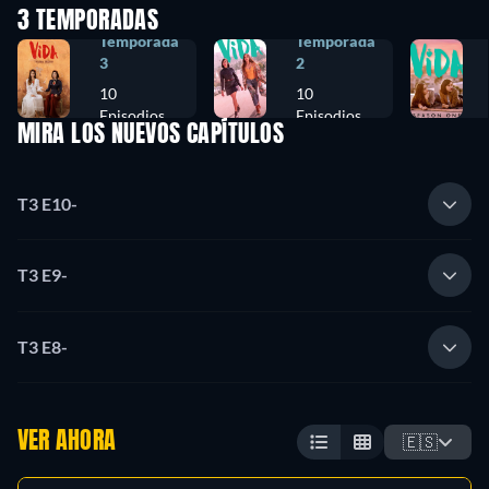
3 TEMPORADAS
Temporada
Temporada
3
2
10
10
Episodios
Episodios
MIRA LOS NUEVOS CAPÍTULOS
T3 E10
-
T3 E9
-
T3 E8
-
VER AHORA
🇪🇸