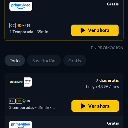
Gratis
retail price
CC
HD
18
Ver ahora
1 Temporada -
35min
-
Alemán, Inglés, Francés,
Italiano
EN PROMOCIÓN
Todo
Suscripción
Gratis
7 días gratis
Luego 4,99€ / mes
CC
HD
18
Ver ahora
3 temporadas -
35min
-
Español, Alemán, Inglés,
Francés, Italiano
Gratis