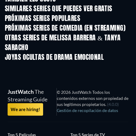
SIMILARES SERIES QUE PUEDES VER GRATIS
TV
TV
PRÓXIMAS SERIES POPULARES
TV
TV
PRÓXIMAS SERIES DE COMEDIA (EN STREAMING)
Temporada 6
Temporada 2
Tempora
OTRAS SERIES DE MELISSA BARRERA & TANYA
SARACHO
TV
TV
JOYAS OCULTAS DE DRAMA EMOCIONAL
JustWatch
The
© 2026 JustWatch Todos los
contenidos externos son propiedad de
Streaming Guide
sus legítimos propietarios.
(4.0.0)
We are hiring!
Gestión de recopilación de datos
Top 5 Películas
Top 5 Series de TV