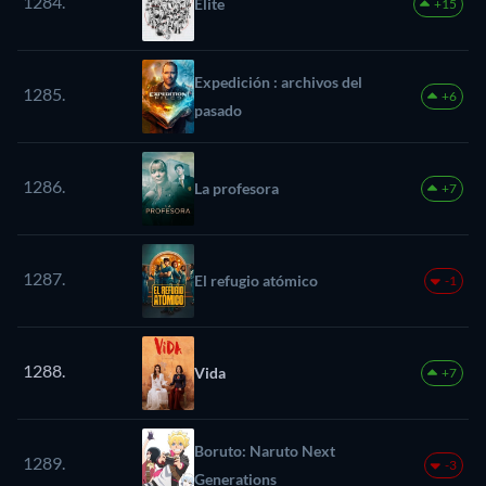
1284.
Élite
+15
Expedición : archivos del
1285.
+6
pasado
1286.
La profesora
+7
1287.
El refugio atómico
-1
1288.
Vida
+7
Boruto: Naruto Next
1289.
-3
Generations