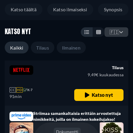
Katso täältä
Katso ilmaiseksi
Synopsis
KATSO NYT
🇫🇮
Kaikki
Tilaus
Ilmainen
Tilaus
9,49€ kuukaudessa
CC
HD
K-7
Katso nyt
91min
Striimaa samankaltaisia erittäin arvostettuja
nimikkeitä, joilla on ilmainen kokeilujakso!
Dokumentti