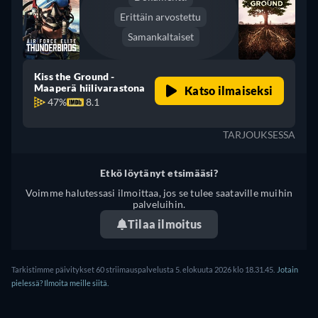
Erittäin arvostettu
Samankaltaiset
Kiss the Ground -
Maaperä hiilivarastona
Katso ilmaiseksi
47%
8.1
TARJOUKSESSA
Etkö löytänyt etsimääsi?
Voimme halutessasi ilmoittaa, jos se tulee saataville muihin
palveluihin.
Tilaa ilmoitus
Tarkistimme päivitykset 60 striimauspalvelusta 5. elokuuta 2026 klo 18.31.45.
Jotain
pielessä? Ilmoita meille siitä.