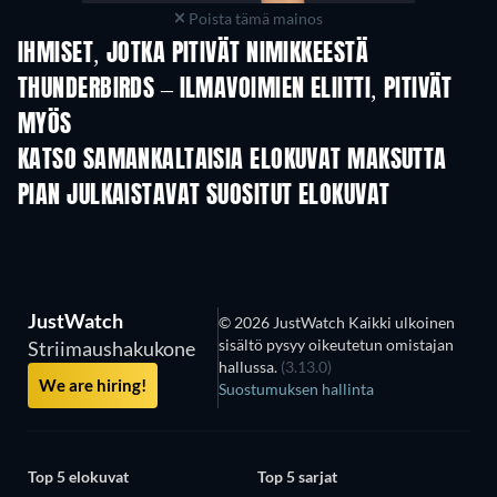
Poista tämä mainos
IHMISET, JOTKA PITIVÄT NIMIKKEESTÄ
THUNDERBIRDS – ILMAVOIMIEN ELIITTI, PITIVÄT
MYÖS
KATSO SAMANKALTAISIA ELOKUVAT MAKSUTTA
PIAN JULKAISTAVAT SUOSITUT ELOKUVAT
JustWatch
© 2026 JustWatch Kaikki ulkoinen
sisältö pysyy oikeutetun omistajan
Striimaushakukone
hallussa.
(3.13.0)
We are hiring!
Suostumuksen hallinta
Top 5 elokuvat
Top 5 sarjat