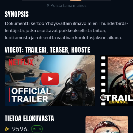
Poista tämä mainos
SYNOPSIS
Dokumentti kertoo Yhdysvaltain ilmavoimien Thunderbirds-
lentäjistä, jotka osoittavat poikkeuksellista taitoa,
luottamusta ja rohkeutta vaativan koulutusjakson aikana.
VIDEOT: TRAILERI, TEASER, KOOSTE
TIETOA ELOKUVASTA
9596.
+4