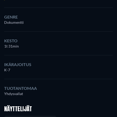
GENRE
Dokumentti
KESTO
1t 31min
IKÄRAJOITUS
K-7
TUOTANTOMAA
Yhdysvallat
NÄYTTELIJÄT