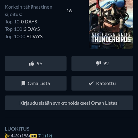
Korkein tähänastinen
16.
sijoitus:
Top 10:
0 DAYS
Top 100:
3 DAYS
Top 1000:
9 DAYS
96
92
Oma Lista
Katsottu
Kirjaudu sisään synkronoidaksesi Oman Listasi
LUOKITUS
44%
(188)
7.1 (1k)