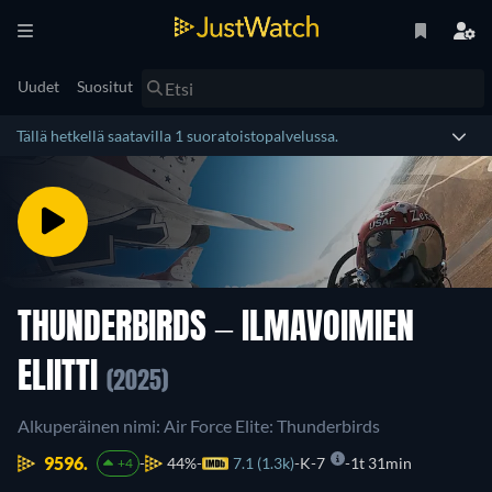
Uudet
Suositut
Tällä hetkellä saatavilla 1 suoratoistopalvelussa.
THUNDERBIRDS – ILMAVOIMIEN
ELIITTI
(2025)
Alkuperäinen nimi: Air Force Elite: Thunderbirds
9596.
44%
7.1 (1.3k)
K-7
1t 31min
+4