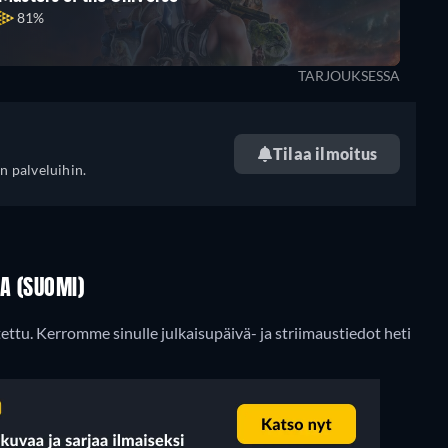
81%
TARJOUKSESSA
Tilaa ilmoitus
n palveluihin.
A (SUOMI)
tettu. Kerromme sinulle julkaisupäivä- ja striimaustiedot heti