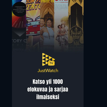
Oona Chaplin
Giovanni Ribisi
Varang
Parker Selfridge