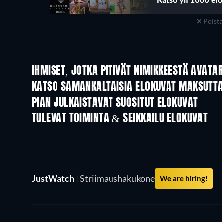
Poist
IHMISET, JOTKA PITIVÄT NIMIKKEESTÄ AVATAR
KATSO SAMANKALTAISIA ELOKUVAT MAKSUTT
PIAN JULKAISTAVAT SUOSITUT ELOKUVAT
TULEVAT TOIMINTA & SEIKKAILU ELOKUVAT
JustWatch
|
Striimaushakukone
We are hiring!