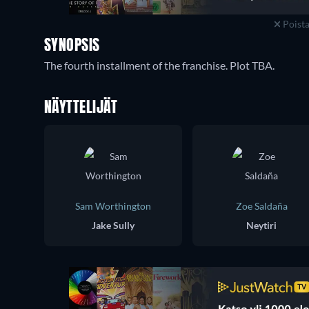
Poist
SYNOPSIS
The fourth installment of the franchise. Plot TBA.
NÄYTTELIJÄT
Sam Worthington
Zoe Saldaña
Jake Sully
Neytiri