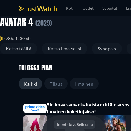
Koti
Uudet
Suositut
Lis
AVATAR 4
(2029)
78%
1t 30min
Katso täältä
Katso ilmaiseksi
Synopsis
TULOSSA PIAN
Kaikki
Tilaus
Ilmainen
Striimaa samankaltaisia erittäin arvoste
ilmainen kokeilujakso!
Toiminta & Seikkailu