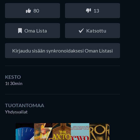
80
13
Oma Lista
Katsottu
Kirjaudu sisään synkronoidaksesi Oman Listasi
KESTO
1t 30min
TUOTANTOMAA
Yhdysvallat