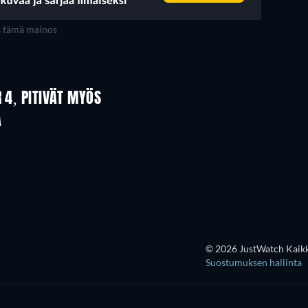
a tämä mainos
 4, PITIVÄT MYÖS
A
© 2026 JustWatch Kaikki
Suostumuksen hallinta