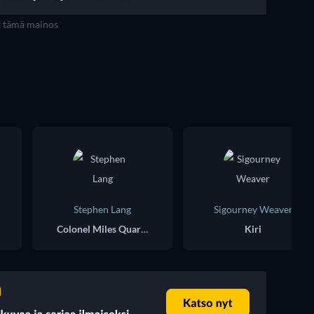
a tämä mainos
Stephen Lang
Sigourney Weaver
Colonel Miles Quaritch
Kiri