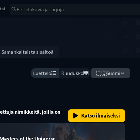
tat
Samankaltaista sisältöä
Luettelo
Ruudukko
🇫🇮
Suomi
ttuja nimikkeitä, joilla on
Katso ilmaiseksi
Masters of the Universe