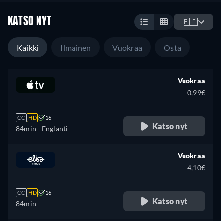
KATSO NYT
🇫🇮
Kaikki
Ilmainen
Vuokraa
Osta
Vuokraa
0,99€
CC
HD
16
Katso nyt
84min
- Englanti
Vuokraa
4,10€
CC
HD
16
Katso nyt
84min