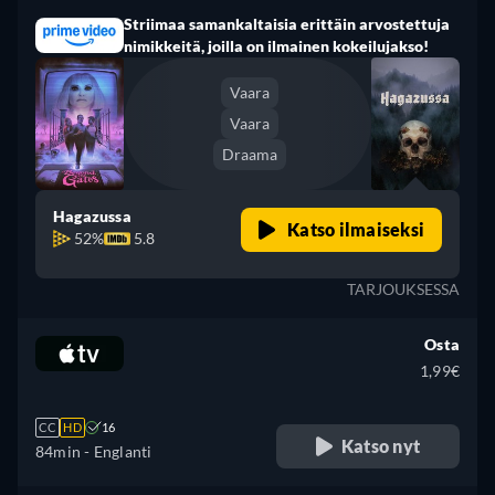
Striimaa samankaltaisia erittäin arvostettuja
nimikkeitä, joilla on ilmainen kokeilujakso!
Vaara
Vaara
Draama
Hagazussa
Katso ilmaiseksi
52%
5.8
TARJOUKSESSA
Osta
1,99€
CC
HD
16
Katso nyt
84min
- Englanti