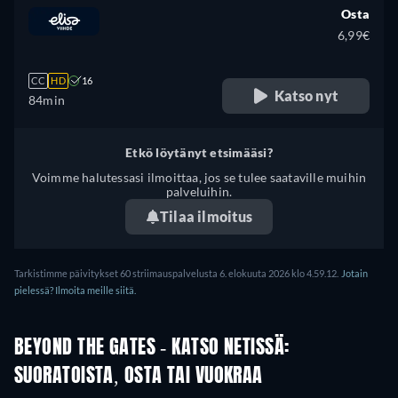
Osta
6,99€
CC
HD
16
Katso nyt
84min
Etkö löytänyt etsimääsi?
Voimme halutessasi ilmoittaa, jos se tulee saataville muihin
palveluihin.
Tilaa ilmoitus
Tarkistimme päivitykset 60 striimauspalvelusta 6. elokuuta 2026 klo 4.59.12.
Jotain
pielessä? Ilmoita meille siitä.
BEYOND THE GATES - KATSO NETISSÄ:
SUORATOISTA, OSTA TAI VUOKRAA