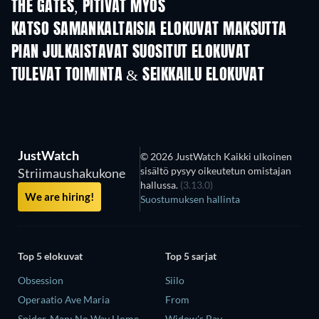
THE GATES, PITIVÄT MYÖS
KATSO SAMANKALTAISIA ELOKUVAT MAKSUTTA
PIAN JULKAISTAVAT SUOSITUT ELOKUVAT
TULEVAT TOIMINTA & SEIKKAILU ELOKUVAT
JustWatch
© 2026 JustWatch Kaikki ulkoinen
sisältö pysyy oikeutetun omistajan
Striimaushakukone
hallussa.
(3.13.0)
We are hiring!
Suostumuksen hallinta
Top 5 elokuvat
Top 5 sarjat
Obsession
Siilo
Operaatio Ave Maria
From
Spider-Man: No Way Home
Widow's Bay