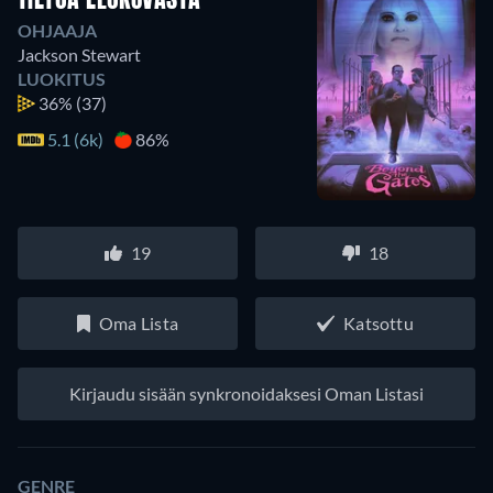
TIETOA ELOKUVASTA
OHJAAJA
Jackson Stewart
LUOKITUS
36%
(37)
5.1 (6k)
86%
19
18
Oma Lista
Katsottu
Kirjaudu sisään synkronoidaksesi Oman Listasi
GENRE