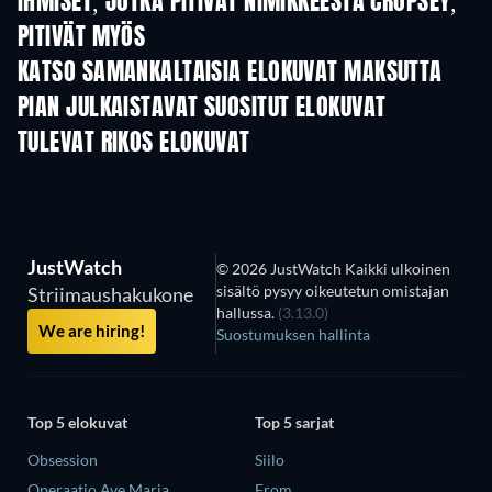
IHMISET, JOTKA PITIVÄT NIMIKKEESTÄ CROPSEY,
PITIVÄT MYÖS
KATSO SAMANKALTAISIA ELOKUVAT MAKSUTTA
PIAN JULKAISTAVAT SUOSITUT ELOKUVAT
TULEVAT RIKOS ELOKUVAT
JustWatch
© 2026 JustWatch Kaikki ulkoinen
sisältö pysyy oikeutetun omistajan
Striimaushakukone
hallussa.
(3.13.0)
We are hiring!
Suostumuksen hallinta
Top 5 elokuvat
Top 5 sarjat
Obsession
Siilo
Operaatio Ave Maria
From