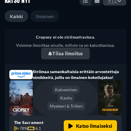
KATSO NYT
🇫🇮
Kaikki
Ilmainen
Cropsey ei ole striimattavissa.
Voimme ilmoittaa sinulle, milloin se on katsottavissa.
Tilaa ilmoitus
Striimaa samankaltaisia erittäin arvostettuja
nimikkeitä, joilla on ilmainen kokeilujakso!
Katoaminen
Kauhu
Mysteeri & Trilleri
The Sacrament
Katso ilmaiseksi
78%
6.1