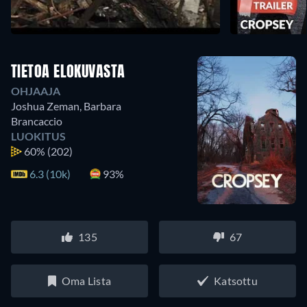
TIETOA ELOKUVASTA
OHJAAJA
Joshua Zeman
,
Barbara
Brancaccio
LUOKITUS
60%
(202)
6.3 (10k)
93%
135
67
Oma Lista
Katsottu