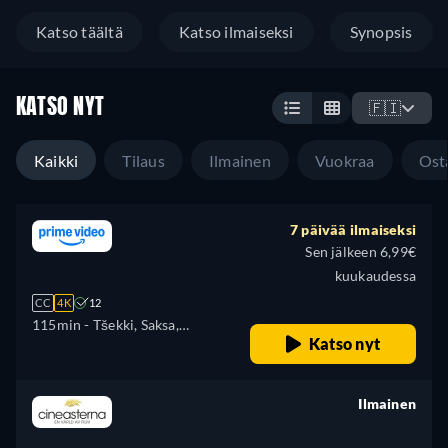
Katso täältä
Katso ilmaiseksi
Synopsis
KATSO NYT
🇫🇮
Kaikki
Tilaus
Ilmainen
Vuokraa
Ost
7 päivää ilmaiseksi
Sen jälkeen 6,99€
kuukaudessa
CC
4K
12
115min
- Tšekki, Saksa,
Katso nyt
Englanti, Espanja, Ranska,
Unkari, Italia, Puola, Portugali
Ilmainen
retail price