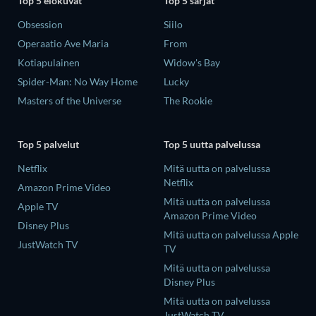
Top 5 elokuvat
Top 5 sarjat
Obsession
Siilo
Operaatio Ave Maria
From
Kotiapulainen
Widow's Bay
Spider-Man: No Way Home
Lucky
Masters of the Universe
The Rookie
Top 5 palvelut
Top 5 uutta palvelussa
Netflix
Mitä uutta on palvelussa
Netflix
Amazon Prime Video
Mitä uutta on palvelussa
Apple TV
Amazon Prime Video
Disney Plus
Mitä uutta on palvelussa Apple
JustWatch TV
TV
Mitä uutta on palvelussa
Disney Plus
Mitä uutta on palvelussa
JustWatch TV