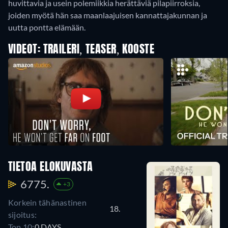
huvittavia ja usein polemiikkia herättäviä pilapiirroksia,
joiden myötä hän saa maanlaajuisen kannattajakunnan ja
uutta pontta elämään.
VIDEOT: TRAILERI, TEASER, KOOSTE
TIETOA ELOKUVASTA
6775.
+3
Korkein tähänastinen
18.
sijoitus:
Top 10:
0 DAYS