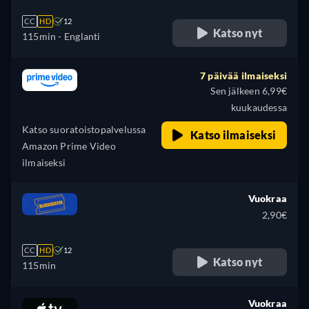
CC
HD
12
Katso nyt
115min
- Englanti
7 päivää ilmaiseksi
Sen jälkeen 6,99€
kuukaudessa
Katso suoratoistopalvelussa
Katso ilmaiseksi
Amazon Prime Video
ilmaiseksi
Vuokraa
2,90€
CC
HD
12
Katso nyt
115min
Vuokraa