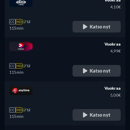
4,10€
CC
HD
12
Katso nyt
115min
Vuokraa
4,99€
CC
HD
12
Katso nyt
115min
Vuokraa
5,00€
CC
HD
12
Katso nyt
115min