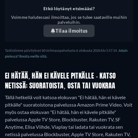
Etkö löytänyt etsimääsi?
Voimme halutessasi ilmoittaa, jos se tulee saataville muihin
palveluihin.
Tilaa ilmoitus
Tarkistimme päivitykset 60 striimauspalvelusta 6. elokuuta 2026 klo 5.57.14.
Jotain
pielessä? Ilmoita meille siitä.
EI HÄTÄÄ, HÄN EI KÄVELE PITKÄLLE - KATSO
NETISSÄ: SUORATOISTA, OSTA TAI VUOKRAA
Tällä hetkellä voit katsoa elokuvan "Ei hätää, hän ei kävele
pitkälle" suoratoistona palvelussa Amazon Prime Video. Voit
myös ostaa elokuvan "Ei hätää, hän ei kävele pitkälle"
palvelussa Apple TV Store, Blockbuster, Rakuten TV, SF
Anytime, Elisa Viihde, Viaplay tai ladata tai vuokrata sen
netissä palvelussa Blockbuster, Apple TV Store, Rakuten TV,