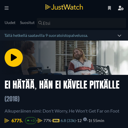
Uudet
Suositut
Tällä hetkellä saatavilla 9 suoratoistopalvelussa.
EI HÄTÄÄ, HÄN EI KÄVELE PITKÄLLE
(2018)
Alkuperäinen nimi: Don't Worry, He Won't Get Far on Foot
6775.
77%
6.8 (33k)
12
1t 55min
+3