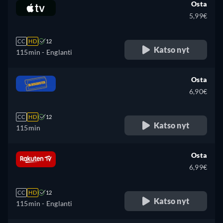
Osta
5,99€
CC
HD
12
Katso nyt
115min
- Englanti
Osta
6,90€
CC
HD
12
Katso nyt
115min
Osta
6,99€
CC
HD
12
Katso nyt
115min
- Englanti