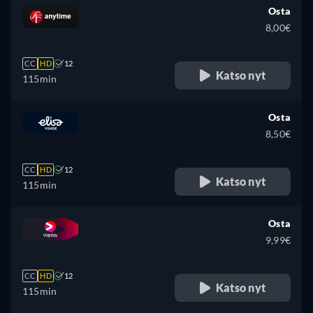
Osta
8,00€
CC
HD
12
Katso nyt
115min
Osta
8,50€
CC
HD
12
Katso nyt
115min
Osta
9,99€
CC
HD
12
Katso nyt
115min