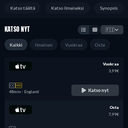
Katso täältä
Katso ilmaiseksi
Synopsis
KATSO NYT
🇫🇮
Kaikki
Ilmainen
Vuokraa
Osta
Vuokraa
3,99€
CC
HD
Katso nyt
48min
- Englanti
Osta
7,99€