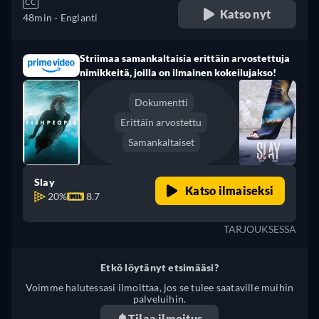
CC
Katso nyt
48min
- Englanti
Striimaa samankaltaisia erittäin arvostettuja
nimikkeitä, joilla on ilmainen kokeilujakso!
Dokumentti
Erittäin arvostettu
Samankaltaiset
Slay
Katso ilmaiseksi
20%
8.7
TARJOUKSESSA
Etkö löytänyt etsimääsi?
Voimme halutessasi ilmoittaa, jos se tulee saataville muihin
palveluihin.
Tilaa ilmoitus