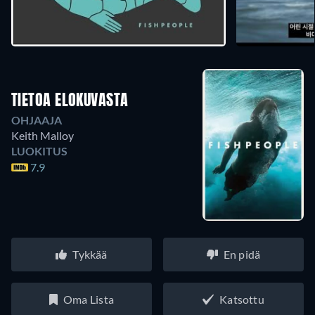
TIETOA ELOKUVASTA
OHJAAJA
Keith Malloy
LUOKITUS
7.9
Tykkää
En pidä
Oma Lista
Katsottu