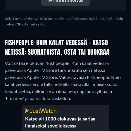
Tarkistimme päivitykset 60 striimauspalvelusta 7. elokuuta 2026 klo 21.13.25.
Jotain
pielessä? Ilmoita meille siitä.
FISHPEOPLE: KUIN KALAT VEDESSÄ - KATSO
NETISSÄ: SUORATOISTA, OSTA TAI VUOKRAA
Voit ostaa elokuvan "Fishpeople: Kuin kalat vedessä"
palvelussa Apple TV Store tai vuokrata sen netissä
palvelussa Apple TV Store.
Valitettavasti Fishpeople: Kuin
kalat vedessä ei ole tällä hetkellä saatavilla ilmaiseksi. Jos
haluat tietää, milloin se on ilmainen, napsauta ylhäällä
'Ilmainen' ja paina ilmoituskelloa.