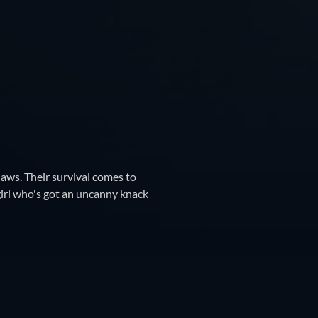
laws. Their survival comes to
girl who's got an uncanny knack
is
Trailerit
Samankaltaista sisältöä