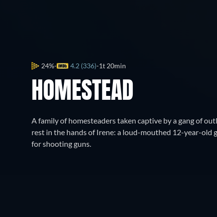
24%
4.2 (336)
1t 20min
HOMESTEAD
A family of homesteaders taken captive by a gang of out
rest in the hands of Irene: a loud-mouthed 12-year-old 
for shooting guns.
Katso täältä
Katso ilmaiseksi
Synops