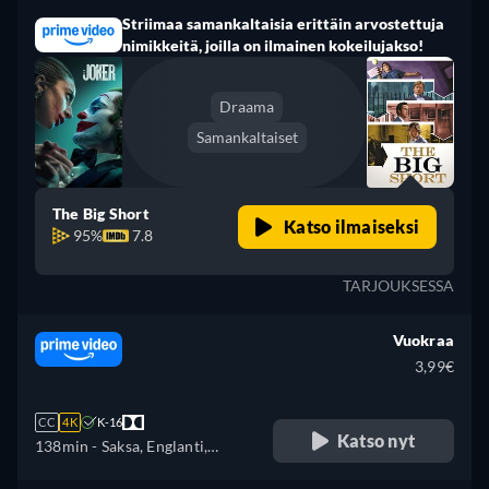
Striimaa samankaltaisia erittäin arvostettuja
nimikkeitä, joilla on ilmainen kokeilujakso!
Draama
Samankaltaiset
The Big Short
Katso ilmaiseksi
95%
7.8
TARJOUKSESSA
Vuokraa
3,99€
CC
4K
K-16
Katso nyt
138min
- Saksa, Englanti,
Espanja, Ranska, Italia, japani,