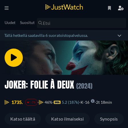
Uudet
Suositut
Tällä hetkellä saatavilla 6 suoratoistopalvelussa.
JOKER: FOLIE À DEUX
(2024)
1735.
46%
5.2 (187k)
K-16
2t 18min
-76
Katso täältä
Katso ilmaiseksi
Synopsis