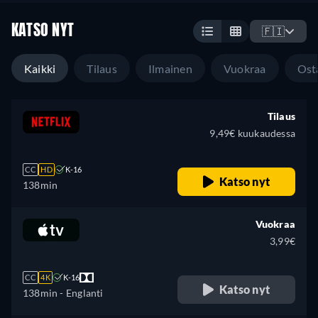
KATSO NYT
🇫🇮
Kaikki
Tilaus
Ilmainen
Vuokraa
Ost
Tilaus
9,49€ kuukaudessa
CC
HD
K-16
Katso nyt
138min
Vuokraa
3,99€
CC
4K
K-16
Katso nyt
138min
- Englanti