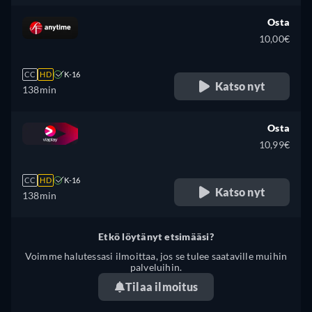
Espanja, Ranska, Italia, japani,
Puola, Portugali
Osta
10,00€
CC
HD
K-16
Katso nyt
138min
Osta
10,99€
CC
HD
K-16
Katso nyt
138min
Etkö löytänyt etsimääsi?
Voimme halutessasi ilmoittaa, jos se tulee saataville muihin
palveluihin.
Tilaa ilmoitus