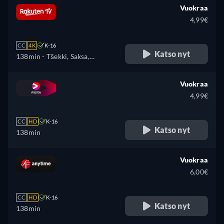
Puola, Portugali
Vuokraa
4,99€
CC
4K
K-16
Katso nyt
138min
- Tšekki, Saksa,
Englanti, Espanja, Ranska,
Unkari, Italia, Puola, Ukraina
Vuokraa
4,99€
CC
HD
K-16
Katso nyt
138min
Vuokraa
6,00€
CC
HD
K-16
Katso nyt
138min