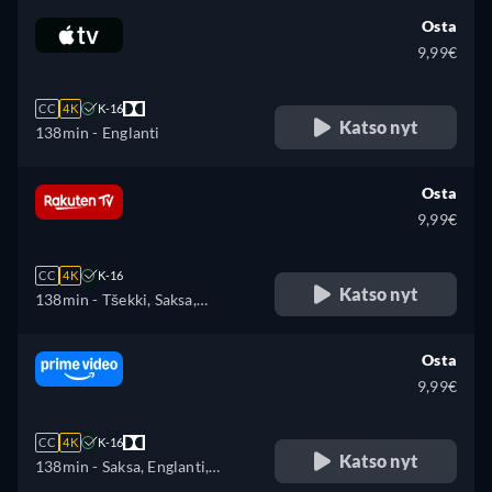
Osta
9,99€
CC
4K
K-16
Katso nyt
138min
- Englanti
Osta
9,99€
CC
4K
K-16
Katso nyt
138min
- Tšekki, Saksa,
Englanti, Espanja, Ranska,
Unkari, Italia, Puola, Ukraina
Osta
9,99€
CC
4K
K-16
Katso nyt
138min
- Saksa, Englanti,