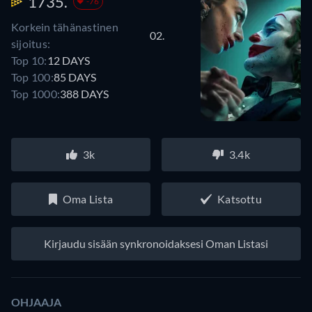
1735.
-76
Korkein tähänastinen
02.
sijoitus:
Top 10:
12 DAYS
Top 100:
85 DAYS
Top 1000:
388 DAYS
3k
3.4k
Oma Lista
Katsottu
Kirjaudu sisään synkronoidaksesi Oman Listasi
OHJAAJA