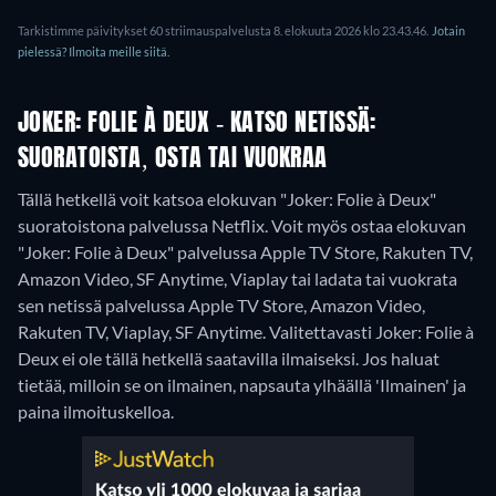
Tarkistimme päivitykset 60 striimauspalvelusta 8. elokuuta 2026 klo 23.43.46.
Jotain
pielessä? Ilmoita meille siitä.
JOKER: FOLIE À DEUX - KATSO NETISSÄ:
SUORATOISTA, OSTA TAI VUOKRAA
Tällä hetkellä voit katsoa elokuvan "Joker: Folie à Deux"
suoratoistona palvelussa Netflix. Voit myös ostaa elokuvan
"Joker: Folie à Deux" palvelussa Apple TV Store, Rakuten TV,
Amazon Video, SF Anytime, Viaplay tai ladata tai vuokrata
sen netissä palvelussa Apple TV Store, Amazon Video,
Rakuten TV, Viaplay, SF Anytime.
Valitettavasti Joker: Folie à
Deux ei ole tällä hetkellä saatavilla ilmaiseksi. Jos haluat
tietää, milloin se on ilmainen, napsauta ylhäällä 'Ilmainen' ja
paina ilmoituskelloa.