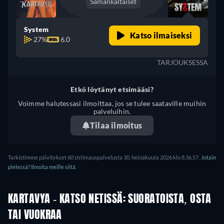
Samankaltaiset
System
Katso ilmaiseksi
27%
6.0
TARJOUKSESSA
Etkö löytänyt etsimääsi?
Voimme halutessasi ilmoittaa, jos se tulee saataville muihin
palveluihin.
Tilaa ilmoitus
Tarkistimme päivitykset 60 striimauspalvelusta 30. heinäkuuta 2026 klo 8.36.57.
Jotain
pielessä? Ilmoita meille siitä.
KARTAVYA - KATSO NETISSÄ: SUORATOISTA, OSTA
TAI VUOKRAA