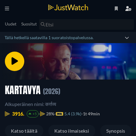
Uudet
Suositut
Tällä hetkellä saatavilla 1 suoratoistopalvelussa.
KARTAVYA
(2026)
Alkuperäinen nimi: कर्त्तव्य
3916.
28%
5.4 (3.9k)
1t 49min
+5
Katso täältä
Katso ilmaiseksi
Synopsis