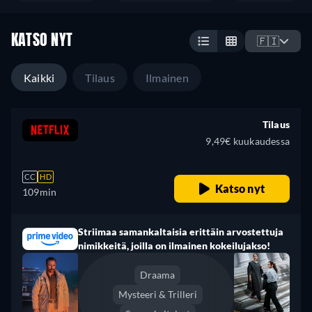
KATSO NYT
🇫🇮
Kaikki
Tilaus
Ilmainen
Tilaus
9,49€ kuukaudessa
CC
HD
Katso nyt
109min
Striimaa samankaltaisia erittäin arvostettuja
nimikkeitä, joilla on ilmainen kokeilujakso!
Draama
Mysteeri & Trilleri