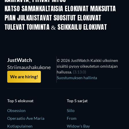
KARTAVYA, PITIVÄT MYÖS
KATSO SAMANKALTAISIA ELOKUVAT MAKSUTTA
PIAN JULKAISTAVAT SUOSITUT ELOKUVAT
TULEVAT TOIMINTA & SEIKKAILU ELOKUVAT
JustWatch
© 2026 JustWatch Kaikki ulkoinen
sisältö pysyy oikeutetun omistajan
Striimaushakukone
hallussa.
(3.13.0)
We are hiring!
Suostumuksen hallinta
Top 5 elokuvat
Top 5 sarjat
Obsession
Siilo
Operaatio Ave Maria
From
Kotiapulainen
Widow's Bay