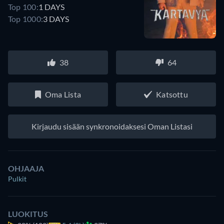
Top 100:
1 DAYS
Top 1000:
3 DAYS
38
64
Oma Lista
Katsottu
Kirjaudu sisään synkronoidaksesi Oman Listasi
OHJAAJA
Pulkit
LUOKITUS