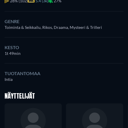
28%
(102)
5.4 (3k)
27%
GENRE
Toiminta & Seikkailu, Rikos, Draama, Mysteeri & Trilleri
KESTO
1t 49min
TUOTANTOMAA
Intia
NÄYTTELIJÄT