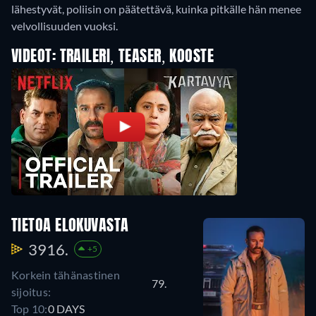
lähestyvät, poliisin on päätettävä, kuinka pitkälle hän menee
velvollisuuden vuoksi.
VIDEOT: TRAILERI, TEASER, KOOSTE
TIETOA ELOKUVASTA
3916.
+5
Korkein tähänastinen
79.
sijoitus:
Top 10:
0 DAYS