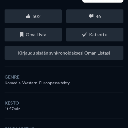
502
46
Oma Lista
Katsottu
Kirjaudu sisään synkronoidaksesi Oman Listasi
GENRE
Komedia, Western, Euroopassa tehty
KESTO
1t 57min