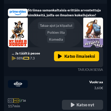
Striimaa samankaltaisia erittäin arvostettuja
nimikkeitä, joilla on ilmainen kokeilujakso!
Takaa-ajot ja kilpailut
Poikien ilta
Komedia
... Ja täältä pesee
Katso ilmaiseksi
88%
7.3
TARJOUKSESSA
Vuokraa
3,60€
CC
HD
16
Katso nyt
117min