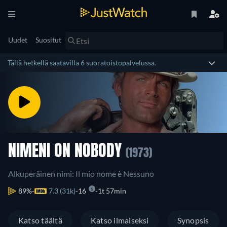
Uudet
Suositut
Tällä hetkellä saatavilla 6 suoratoistopalvelussa.
NIMENI ON NOBODY
(1973)
Alkuperäinen nimi: Il mio nome è Nessuno
89%
7.3 (31k)
16
1t 57min
Katso täältä
Katso ilmaiseksi
Synopsis