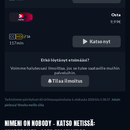
Osta
9,99€
CC
HD
16
Katso nyt
117min
Etkö löytänyt etsimääsi?
Voimme halutessasi ilmoittaa, jos se tulee saataville muihin
palveluihin.
Tilaa ilmoitus
Tarkistimme päivitykset 60 striimauspalvelusta 6. elokuuta 2026 klo 5.58.37.
Jotain
pielessä? Ilmoita meille siitä.
NIMENI ON NOBODY - KATSO NETISSÄ: