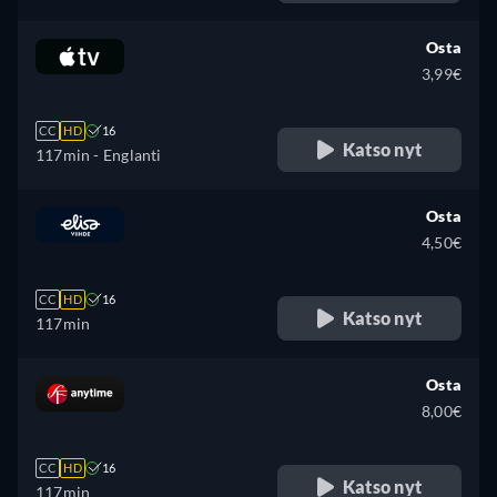
Osta
3,99€
CC
HD
16
Katso nyt
117min
- Englanti
Osta
4,50€
CC
HD
16
Katso nyt
117min
Osta
8,00€
CC
HD
16
Katso nyt
117min