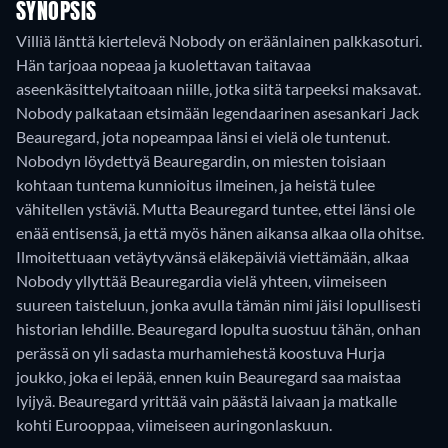
SYNOPSIS
Villiä länttä kiertelevä Nobody on eräänlainen palkkasoturi.
Hän tarjoaa nopeaa ja kuolettavan taitavaa
aseenkäsittelytaitoaan niille, jotka siitä tarpeeksi maksavat.
Nobody palkataan etsimään legendaarinen asesankari Jack
Beauregard, jota nopeampaa länsi ei vielä ole tuntenut.
Nobodyn löydettyä Beauregardin, on miesten toisiaan
kohtaan tuntema kunnioitus ilmeinen, ja heistä tulee
vähitellen ystäviä. Mutta Beauregard tuntee, ettei länsi ole
enää entisensä, ja että myös hänen aikansa alkaa olla ohitse.
Ilmoitettuaan vetäytyvänsä eläkepäiviä viettämään, alkaa
Nobody yllyttää Beauregardia vielä yhteen, viimeiseen
suureen taisteluun, jonka avulla tämän nimi jäisi lopullisesti
historian lehdille. Beauregard lopulta suostuu tähän, onhan
perässä on yli sadasta murhamiehestä koostuva Hurja
joukko, joka ei lepää, ennen kuin Beauregard saa maistaa
lyijyä. Beauregard yrittää vain päästä laivaan ja matkalle
kohti Eurooppaa, viimeiseen auringonlaskuun.