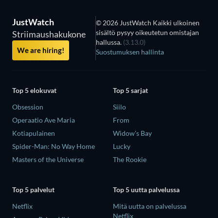
JustWatch
© 2026 JustWatch Kaikki ulkoinen
sisältö pysyy oikeutetun omistajan
Striimaushakukone
hallussa.
(3.13.0)
We are hiring!
Suostumuksen hallinta
Top 5 elokuvat
Top 5 sarjat
Obsession
Siilo
Operaatio Ave Maria
From
Kotiapulainen
Widow's Bay
Spider-Man: No Way Home
Lucky
Masters of the Universe
The Rookie
Top 5 palvelut
Top 5 uutta palvelussa
Netflix
Mitä uutta on palvelussa
Netflix