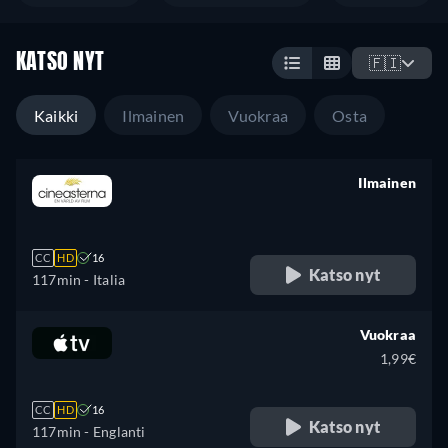
KATSO NYT
🇫🇮
Kaikki
Ilmainen
Vuokraa
Osta
Ilmainen
retail price
CC
HD
16
Katso nyt
117min
- Italia
Vuokraa
1,99€
CC
HD
16
Katso nyt
117min
- Englanti