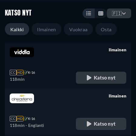
KATSO NYT
🇫🇮
Kaikki
Ilmainen
Vuokraa
Osta
Ilmainen
retail price
CC
HD
K-16
Katso nyt
118min
Ilmainen
retail price
CC
HD
K-16
Katso nyt
118min
- Englanti