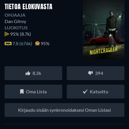
TIETOA ELOKUVASTA
OHJAAJA
Dan Gilroy
LUOKITUS
95%
(8.7k)
7.8 (676k)
95%
8.3k
394
Oma Lista
Katsottu
Kirjaudu sisään synkronoidaksesi Oman Listasi