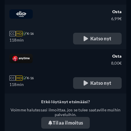
Osta
6,99€
CC
HD
K-16
Katso nyt
118min
Osta
8,00€
CC
HD
K-16
Katso nyt
118min
Etkö löytänyt etsimääsi?
Voimme halutessasi ilmoittaa, jos se tulee saataville muihin
palveluihin.
Tilaa ilmoitus