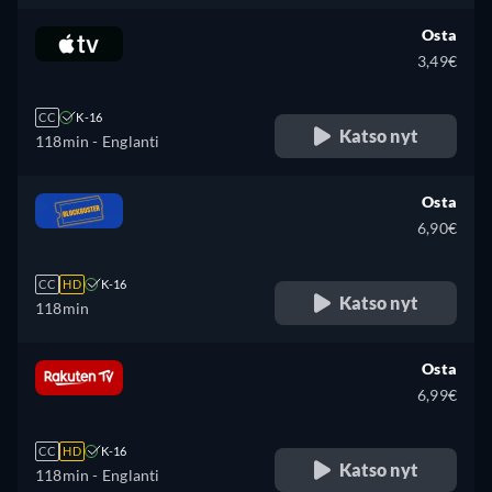
Osta
3,49€
CC
K-16
Katso nyt
118min
- Englanti
Osta
6,90€
CC
HD
K-16
Katso nyt
118min
Osta
6,99€
CC
HD
K-16
Katso nyt
118min
- Englanti