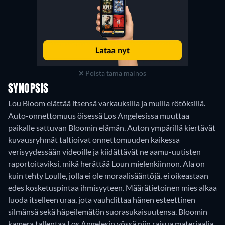
Poista tämä mainos
SYNOPSIS
Lou Bloom elättää itsensä varkauksilla ja muilla rötöksillä.
Auto-onnettomuus öisessä Los Angelesissa muuttaa
paikalle sattuvan Bloomin elämän. Auton ympärillä kiertävät
kuvausryhmät taltioivat onnettomuuden kaikessa
verisyydessään videoille ja kiidättävät ne aamu-uutisten
raportoitaviksi, mikä herättää Loun mielenkiinnon. Ala on
kuin tehty Loulle, jolla ei ole moraalisääntöjä, ei oikeastaan
edes kosketuspintaa ihmisyyteen. Määrätietoinen mies alkaa
luoda itselleen uraa, jota vauhdittaa hänen esteettinen
silmänsä sekä häpeilemätön suorasukaisuutensa. Bloomin
kamera tallentaa Los Angelesin yössä niin raisua materiaalia,