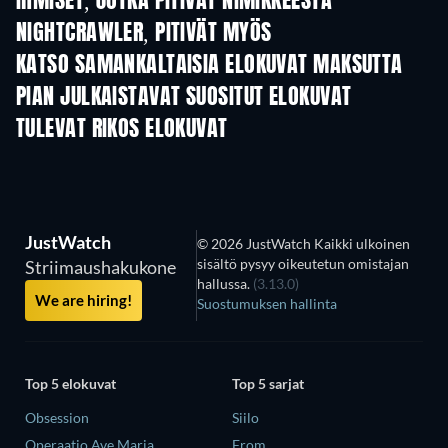
IHMISET, JOTKA PITIVÄT NIMIKKEESTÄ
NIGHTCRAWLER, PITIVÄT MYÖS
KATSO SAMANKALTAISIA ELOKUVAT MAKSUTTA
PIAN JULKAISTAVAT SUOSITUT ELOKUVAT
TULEVAT RIKOS ELOKUVAT
JustWatch
© 2026 JustWatch Kaikki ulkoinen
sisältö pysyy oikeutetun omistajan
Striimaushakukone
hallussa.
(3.13.0)
We are hiring!
Suostumuksen hallinta
Top 5 elokuvat
Top 5 sarjat
Obsession
Siilo
Operaatio Ave Maria
From