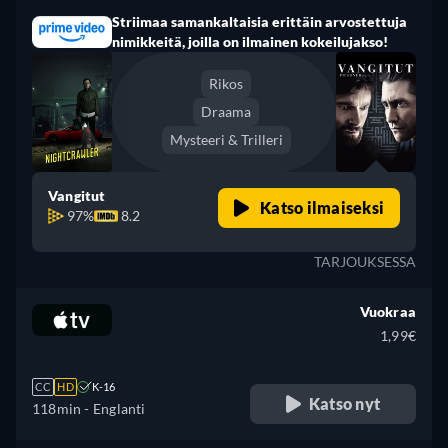
Striimaa samankaltaisia erittäin arvostettuja
nimikkeitä, joilla on ilmainen kokeilujakso!
Rikos
Draama
Mysteeri & Trilleri
Vangitut
Katso ilmaiseksi
97%
8.2
TARJOUKSESSA
Vuokraa
1,99€
CC
HD
K-16
Katso nyt
118min
- Englanti