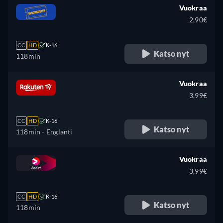
Vuokraa
2,90€
CC
HD
K-16
Katso nyt
118min
Vuokraa
3,99€
CC
HD
K-16
Katso nyt
118min
- Englanti
Vuokraa
3,99€
CC
HD
K-16
Katso nyt
118min