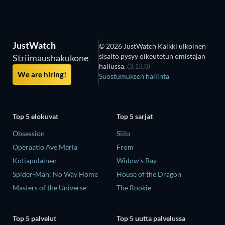
JustWatch
© 2026 JustWatch Kaikki ulkoinen
sisältö pysyy oikeutetun omistajan
Striimaushakukone
hallussa.
(3.13.0)
We are hiring!
Suostumuksen hallinta
Top 5 elokuvat
Top 5 sarjat
Obsession
Siilo
Operaatio Ave Maria
From
Kotiapulainen
Widow's Bay
Spider-Man: No Way Home
House of the Dragon
Masters of the Universe
The Rookie
Top 5 palvelut
Top 5 uutta palvelussa