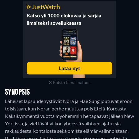
Poista tämä mainos
SYNOPSIS
Läheiset lapsuudenystävät Nora ja Hae Sung joutuvat eroon
toisistaan, kun Noran perhe muuttaa pois Etelä-Koreasta.
Kaksikymmentä vuotta myöhemmin he tapaavat jälleen New
Yorkissa, ja viettävät viikon yhdessä vaihtaen ajatuksia
rakkaudesta, kohtalosta sekä omista elämänvalinnoistaan.
Past Lives on sydäntä särkevä moderni romanssi entisistä