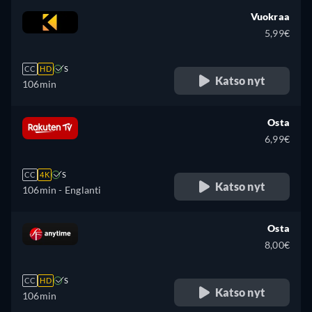
Vuokraa
5,99€
CC
HD
S
Katso nyt
106min
Osta
6,99€
CC
4K
S
Katso nyt
106min
- Englanti
Osta
8,00€
CC
HD
S
Katso nyt
106min