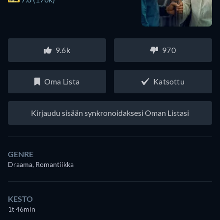
9.6k
970
Oma Lista
Katsottu
Kirjaudu sisään synkronoidaksesi Oman Listasi
GENRE
Draama, Romantiikka
KESTO
1t 46min