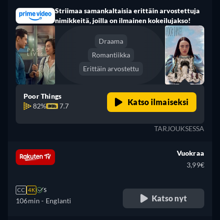
Striimaa samankaltaisia erittäin arvostettuja
nimikkeitä, joilla on ilmainen kokeilujakso!
Draama
Romantiikka
Erittäin arvostettu
Poor Things
Katso ilmaiseksi
82%
7.7
TARJOUKSESSA
Vuokraa
3,99€
CC
4K
S
Katso nyt
106min
- Englanti