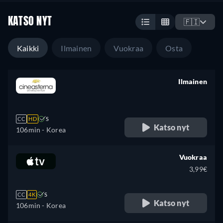
KATSO NYT
🇫🇮
Kaikki
Ilmainen
Vuokraa
Osta
Ilmainen
retail price
CC
HD
S
Katso nyt
106min
- Korea
Vuokraa
3,99€
CC
4K
S
Katso nyt
106min
- Korea