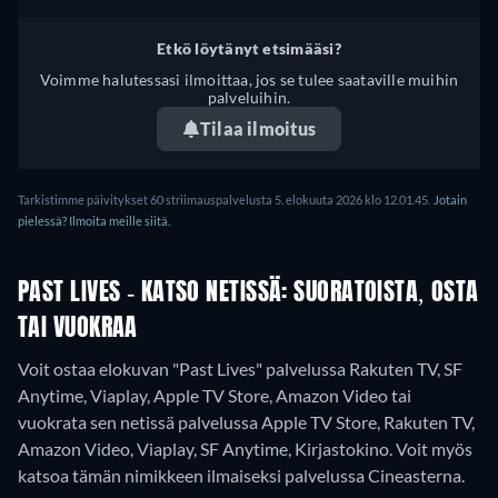
Etkö löytänyt etsimääsi?
Voimme halutessasi ilmoittaa, jos se tulee saataville muihin
palveluihin.
Tilaa ilmoitus
Tarkistimme päivitykset 60 striimauspalvelusta 5. elokuuta 2026 klo 12.01.45.
Jotain
pielessä? Ilmoita meille siitä.
PAST LIVES - KATSO NETISSÄ: SUORATOISTA, OSTA
TAI VUOKRAA
Voit ostaa elokuvan "Past Lives" palvelussa Rakuten TV, SF
Anytime, Viaplay, Apple TV Store, Amazon Video tai
vuokrata sen netissä palvelussa Apple TV Store, Rakuten TV,
Amazon Video, Viaplay, SF Anytime, Kirjastokino.
Voit myös
katsoa tämän nimikkeen ilmaiseksi palvelussa Cineasterna.