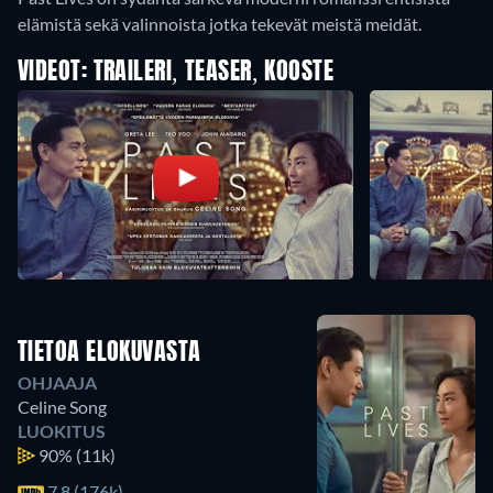
elämistä sekä valinnoista jotka tekevät meistä meidät.
VIDEOT: TRAILERI, TEASER, KOOSTE
TIETOA ELOKUVASTA
OHJAAJA
Celine Song
LUOKITUS
90%
(11k)
7.8 (176k)