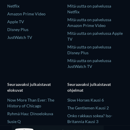
Netflix
Mitä uutta on palvelussa
Netflix
Amazon Prime Video
Mitä uutta on palvelussa
Apple TV
Amazon Prime Video
Disney Plus
Mitä uutta on palvelussa Apple
JustWatch TV
TV
Mitä uutta on palvelussa
Disney Plus
Mitä uutta on palvelussa
JustWatch TV
Seuraavaksi julkaistavat
Seuraavaksi julkaistavat
elokuvat
ohjelmat
Now More Than Ever: The
Slow Horses Kausi 6
History of Chicago
The Gentlemen Kausi 2
Ryhmä Hau: Dinoelokuva
Onko rakkaus sokea? Iso-
Susie Q
Britannia Kausi 3
Wildwood
It's a Living Kausi 5