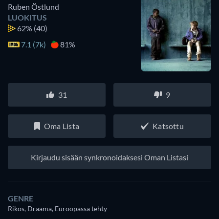
Ruben Östlund
LUOKITUS
62%
(40)
7.1 (7k)
81%
31
9
Oma Lista
Katsottu
Kirjaudu sisään synkronoidaksesi Oman Listasi
GENRE
Rikos, Draama, Euroopassa tehty