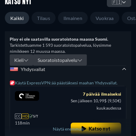
KATSO NYT
🇫🇮
Kaikki
Tilaus
Ilmainen
Vuokraa
Ost
Play ei ole saatavilla suoratoistona maassa Suomi.
Tarkistettuamme 1 593 suoratoistopalvelua, löysimme
nimikkeen 12 muussa maassa.
Kieli
Suoratoistopalvelu
Yhdysvallat
Käytä ExpressVPN:ää päästäksesi maahan Yhdysvallat.
7 päivää ilmaiseksi
Sen jälkeen 10,99$ (9,50€)
kuukaudessa
CC
HD
S/T
118min
Katso nyt
Näytä enemmän