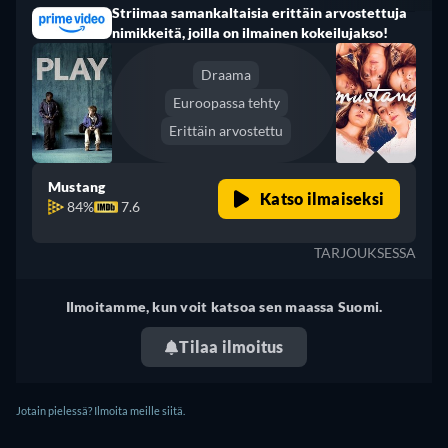
Striimaa samankaltaisia erittäin arvostettuja
Italia
nimikkeitä, joilla on ilmainen kokeilujakso!
Draama
Euroopassa tehty
Erittäin arvostettu
Mustang
Katso ilmaiseksi
84%
7.6
TARJOUKSESSA
Ilmoitamme, kun voit katsoa sen maassa Suomi.
Tilaa ilmoitus
Jotain pielessä? Ilmoita meille siitä.