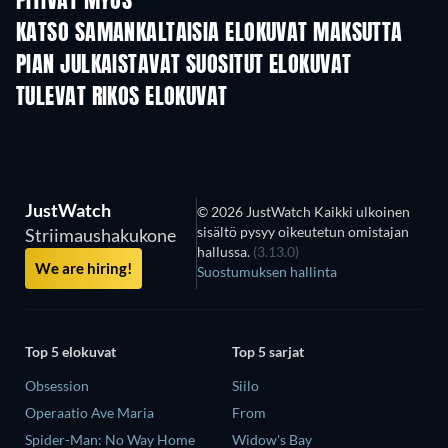
PITIVÄT MYÖS
KATSO SAMANKALTAISIA ELOKUVAT MAKSUTTA
PIAN JULKAISTAVAT SUOSITUT ELOKUVAT
TULEVAT RIKOS ELOKUVAT
JustWatch
© 2026 JustWatch Kaikki ulkoinen
sisältö pysyy oikeutetun omistajan
Striimaushakukone
hallussa.
(3.13.0)
We are hiring!
Suostumuksen hallinta
Top 5 elokuvat
Top 5 sarjat
Obsession
Siilo
Operaatio Ave Maria
From
Spider-Man: No Way Home
Widow's Bay