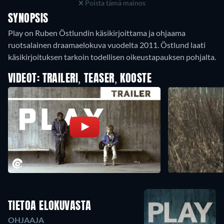
Poista tämä mainos
SYNOPSIS
Play on Ruben Östlundin käsikirjoittama ja ohjaama
ruotsalainen draamaelokuva vuodelta 2011. Östlund laati
käsikirjoituksen tarkoin todellisen oikeustapauksen pohjalta.
VIDEOT: TRAILERI, TEASER, KOOSTE
TIETOA ELOKUVASTA
OHJAAJA