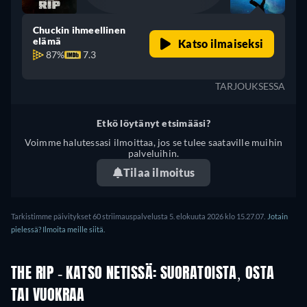
Chuckin ihmeellinen
elämä
Katso ilmaiseksi
87%
7.3
TARJOUKSESSA
Etkö löytänyt etsimääsi?
Voimme halutessasi ilmoittaa, jos se tulee saataville muihin
palveluihin.
Tilaa ilmoitus
Tarkistimme päivitykset 60 striimauspalvelusta 5. elokuuta 2026 klo 15.27.07.
Jotain
pielessä? Ilmoita meille siitä.
THE RIP - KATSO NETISSÄ: SUORATOISTA, OSTA
TAI VUOKRAA