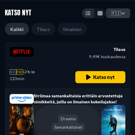
KATSO NYT
🇫🇮
Kaikki
Tilaus
Ilmainen
Tilaus
9,49€ kuukaudessa
CC
HD
K-16
Katso nyt
133min
Striimaa samankaltaisia erittäin arvostettuja
nimikkeitä, joilla on ilmainen kokeilujakso!
Draama
Samankaltaiset