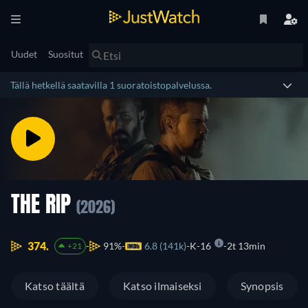
Uudet
Suositut
Tällä hetkellä saatavilla 1 suoratoistopalvelussa.
THE RIP
(2026)
374.
91%
6.8 (141k)
K-16
2t 13min
+21
Katso täältä
Katso ilmaiseksi
Synopsis