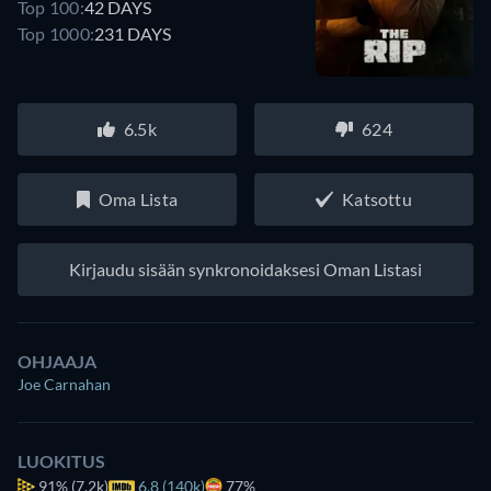
Top 100:
42 DAYS
Top 1000:
231 DAYS
6.5k
624
Oma Lista
Katsottu
Kirjaudu sisään synkronoidaksesi Oman Listasi
OHJAAJA
Joe Carnahan
LUOKITUS
91%
(7.2k)
6.8 (140k)
77%