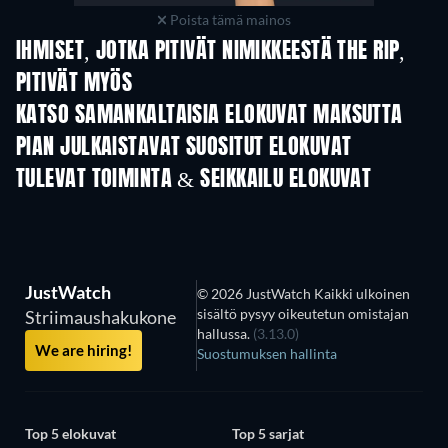
Poista tämä mainos
IHMISET, JOTKA PITIVÄT NIMIKKEESTÄ THE RIP,
PITIVÄT MYÖS
KATSO SAMANKALTAISIA ELOKUVAT MAKSUTTA
PIAN JULKAISTAVAT SUOSITUT ELOKUVAT
TULEVAT TOIMINTA & SEIKKAILU ELOKUVAT
JustWatch
© 2026 JustWatch Kaikki ulkoinen
sisältö pysyy oikeutetun omistajan
Striimaushakukone
hallussa.
(3.13.0)
We are hiring!
Suostumuksen hallinta
Top 5 elokuvat
Top 5 sarjat