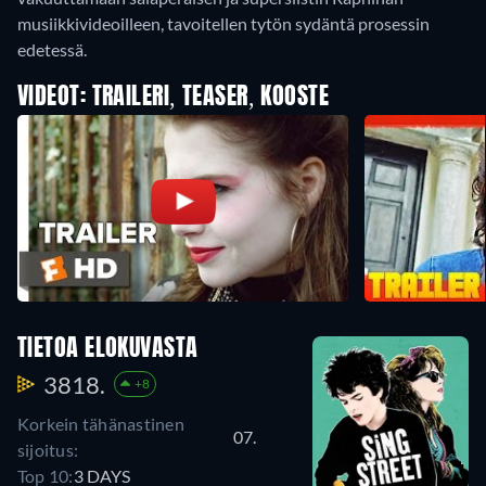
musiikkivideoilleen, tavoitellen tytön sydäntä prosessin
edetessä.
VIDEOT: TRAILERI, TEASER, KOOSTE
TIETOA ELOKUVASTA
3818.
+8
Korkein tähänastinen
07.
sijoitus:
Top 10:
3 DAYS