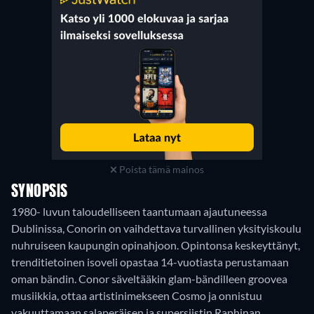
Poista tämä mainos
SYNOPSIS
1980- luvun taloudelliseen taantumaan ajautuneessa
Dublinissa, Conorin on vaihdettava turvallinen yksityiskoulu
nuhruiseen kaupungin opinahjoon. Opintonsa keskeyttänyt,
trenditietoinen isoveli opastaa 14-vuotiasta perustamaan
oman bändin. Conor säveltääkin glam-bändilleen groovea
musiikkia, ottaa artistinimekseen Cosmo ja onnistuu
vakuuttamaan salaperäisen ja supersiistin Raphinan