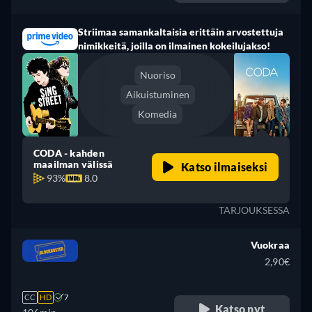
Striimaa samankaltaisia erittäin arvostettuja
nimikkeitä, joilla on ilmainen kokeilujakso!
Nuoriso
Aikuistuminen
Komedia
CODA - kahden
maailman välissä
Katso ilmaiseksi
93%
8.0
TARJOUKSESSA
Vuokraa
2,90€
CC
HD
7
Katso nyt