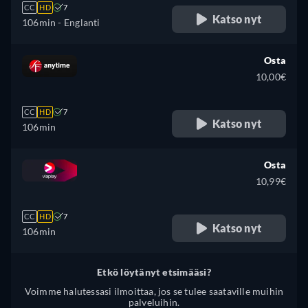
CC
HD
7
Katso nyt
106min
- Englanti
Osta
10,00€
CC
HD
7
Katso nyt
106min
Osta
10,99€
CC
HD
7
Katso nyt
106min
Etkö löytänyt etsimääsi?
Voimme halutessasi ilmoittaa, jos se tulee saataville muihin
palveluihin.