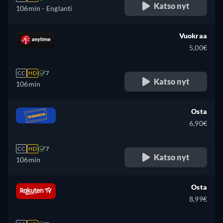
Katso nyt
106min
- Englanti
Vuokraa
5,00€
CC
HD
7
Katso nyt
106min
Osta
6,90€
CC
HD
7
Katso nyt
106min
Osta
8,99€