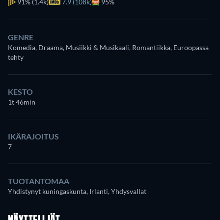
91%
(1.4k)
7.9 (108k)
95%
GENRE
Komedia, Draama, Musiikki & Musikaali, Romantiikka, Euroopassa
tehty
KESTO
1t 46min
IKÄRAJOITUS
7
TUOTANTOMAA
Yhdistynyt kuningaskunta, Irlanti, Yhdysvallat