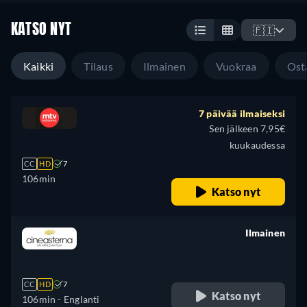
KATSO NYT
🇫🇮
Kaikki
Tilaus
Ilmainen
Vuokraa
Ost
7 päivää ilmaiseksi
Sen jälkeen 7,95€
kuukaudessa
CC
HD
7
106min
Katso nyt
Ilmainen
retail price
CC
HD
7
Katso nyt
106min
- Englanti