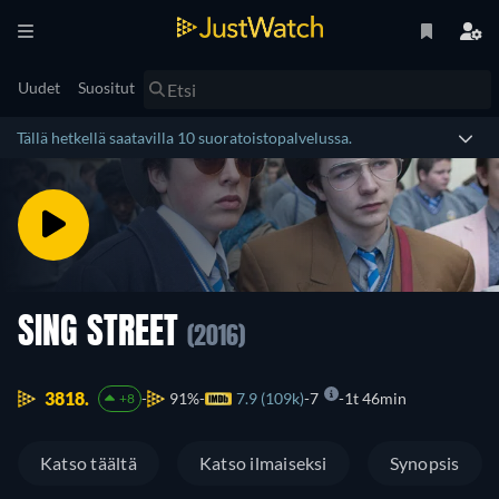
Uudet
Suositut
Tällä hetkellä saatavilla 10 suoratoistopalvelussa.
SING STREET
(2016)
3818.
91%
7.9 (109k)
7
1t 46min
+8
Katso täältä
Katso ilmaiseksi
Synopsis