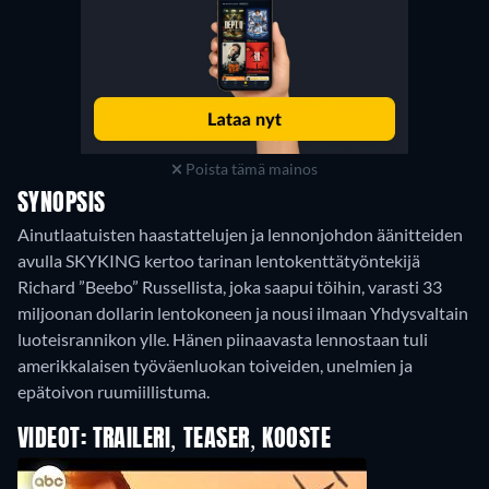
Poista tämä mainos
SYNOPSIS
Ainutlaatuisten haastattelujen ja lennonjohdon äänitteiden
avulla SKYKING kertoo tarinan lentokenttätyöntekijä
Richard ”Beebo” Russellista, joka saapui töihin, varasti 33
miljoonan dollarin lentokoneen ja nousi ilmaan Yhdysvaltain
luoteisrannikon ylle. Hänen piinaavasta lennostaan tuli
amerikkalaisen työväenluokan toiveiden, unelmien ja
epätoivon ruumiillistuma.
VIDEOT: TRAILERI, TEASER, KOOSTE