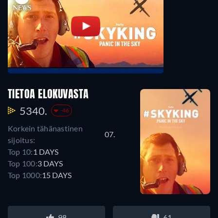
TIETOA ELOKUVASTA
5340.
-46
Korkein tähänastinen
07.
sijoitus:
Top 10:
1 DAYS
Top 100:
3 DAYS
Top 1000:
15 DAYS
98
61