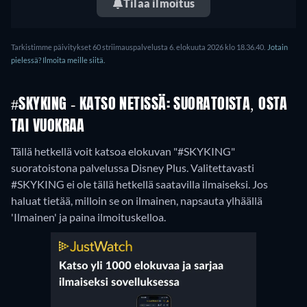
Tilaa ilmoitus
Tarkistimme päivitykset 60 striimauspalvelusta 6. elokuuta 2026 klo 18.36.40.
Jotain
pielessä? Ilmoita meille siitä.
#SKYKING - KATSO NETISSÄ: SUORATOISTA, OSTA
TAI VUOKRAA
Tällä hetkellä voit katsoa elokuvan "#SKYKING"
suoratoistona palvelussa Disney Plus.
Valitettavasti
#SKYKING ei ole tällä hetkellä saatavilla ilmaiseksi. Jos
haluat tietää, milloin se on ilmainen, napsauta ylhäällä
'Ilmainen' ja paina ilmoituskelloa.