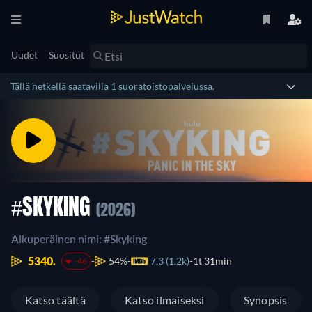
Uudet
Suositut
Tällä hetkellä saatavilla 1 suoratoistopalvelussa.
#SKYKING
(2026)
Alkuperäinen nimi: #Skyking
5340.
54%
7.3 (1.2k)
1t 31min
-46
Katso täältä
Katso ilmaiseksi
Synopsis