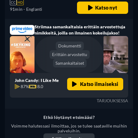
CC
HD
Katso nyt
91min
- Englanti
Striimaa samankaltaisia erittäin arvostettuja
nimikkeitä, joilla on ilmainen kokeilujakso!
Dokumentti
Erittäin arvostettu
Samankaltaiset
John Candy: I Like Me
Katso ilmaiseksi
87%
8.0
TARJOUKSESSA
Etkö löytänyt etsimääsi?
Voimme halutessasi ilmoittaa, jos se tulee saataville muihin
palveluihin.