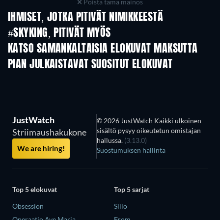
Poista tämä mainos
IHMISET, JOTKA PITIVÄT NIMIKKEESTÄ
#SKYKING, PITIVÄT MYÖS
KATSO SAMANKALTAISIA ELOKUVAT MAKSUTTA
PIAN JULKAISTAVAT SUOSITUT ELOKUVAT
JustWatch
© 2026 JustWatch Kaikki ulkoinen
sisältö pysyy oikeutetun omistajan
Striimaushakukone
hallussa.
(3.13.0)
We are hiring!
Suostumuksen hallinta
Top 5 elokuvat
Top 5 sarjat
Obsession
Siilo
Operaatio Ave Maria
From