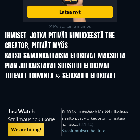
Poista tämä mainos
IHMISET, JOTKA PITIVÄT NIMIKKEESTÄ THE
CREATOR, PITIVÄT MYÖS
KATSO SAMANKALTAISIA ELOKUVAT MAKSUTTA
PIAN JULKAISTAVAT SUOSITUT ELOKUVAT
TULEVAT TOIMINTA & SEIKKAILU ELOKUVAT
JustWatch
© 2026 JustWatch Kaikki ulkoinen
sisältö pysyy oikeutetun omistajan
Striimaushakukone
hallussa.
(3.13.0)
We are hiring!
Suostumuksen hallinta