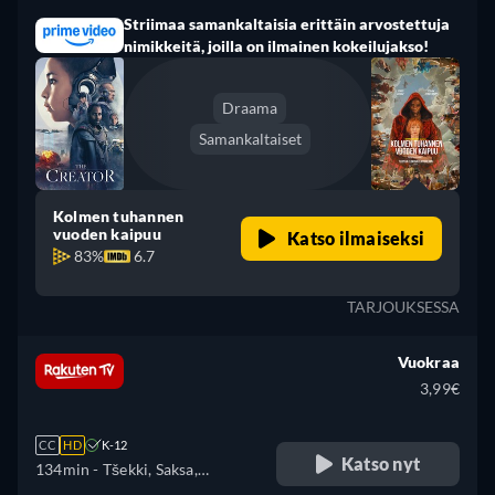
Striimaa samankaltaisia erittäin arvostettuja
nimikkeitä, joilla on ilmainen kokeilujakso!
Draama
Samankaltaiset
Kolmen tuhannen
vuoden kaipuu
Katso ilmaiseksi
83%
6.7
TARJOUKSESSA
Vuokraa
3,99€
CC
HD
K-12
Katso nyt
134min
- Tšekki, Saksa,