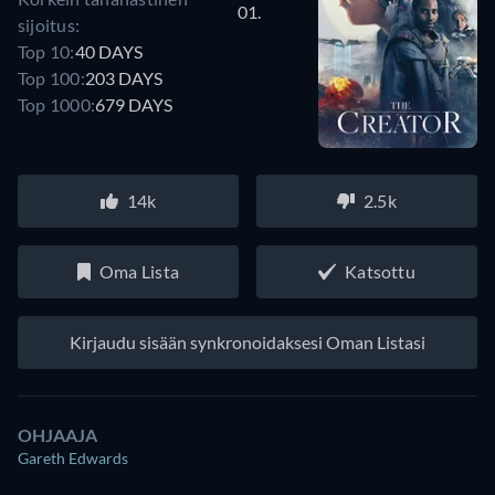
01.
sijoitus:
Top 10:
40 DAYS
Top 100:
203 DAYS
Top 1000:
679 DAYS
14k
2.5k
Oma Lista
Katsottu
Kirjaudu sisään synkronoidaksesi Oman Listasi
OHJAAJA
Gareth Edwards