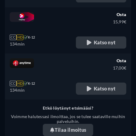
Englanti, Espanja, Ranska,
Unkari, Italia, Puola, Ukraina
Osta
15,99€
CC
HD
K-12
Katso nyt
134min
Osta
17,00€
CC
HD
K-12
Katso nyt
134min
Etkö löytänyt etsimääsi?
Voimme halutessasi ilmoittaa, jos se tulee saataville muihin
palveluihin.
Tilaa ilmoitus