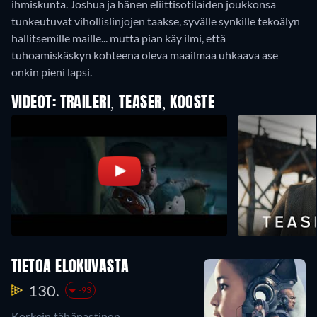
ihmiskunta. Joshua ja hänen eliittisotilaiden joukkonsa
tunkeutuvat vihollislinjojen taakse, syvälle synkille tekoälyn
hallitsemille maille... mutta pian käy ilmi, että
tuhoamiskäskyn kohteena oleva maailmaa uhkaava ase
onkin pieni lapsi.
VIDEOT: TRAILERI, TEASER, KOOSTE
TIETOA ELOKUVASTA
130.
-93
Korkein tähänastinen