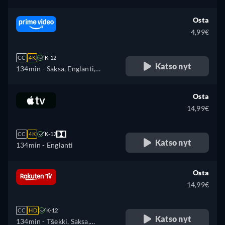
Osta
4,99€
CC
4K
K-12
Katso nyt
134min
- Saksa, Englanti,
Espanja, Ranska, Italia, japani,
Puola
Osta
14,99€
CC
4K
K-12
Katso nyt
134min
- Englanti
Osta
14,99€
CC
HD
K-12
Katso nyt
134min
- Tšekki, Saksa,