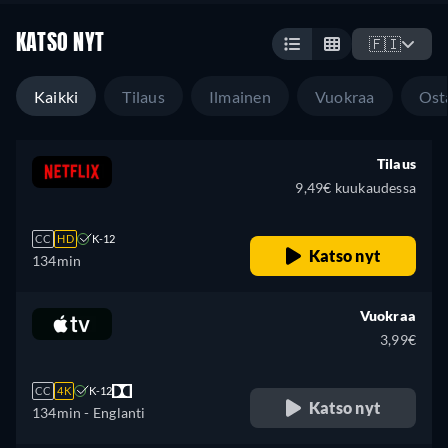
KATSO NYT
🇫🇮
Kaikki
Tilaus
Ilmainen
Vuokraa
Ost
Tilaus
9,49€ kuukaudessa
CC
HD
K-12
Katso nyt
134min
Vuokraa
3,99€
CC
4K
K-12
Katso nyt
134min
- Englanti