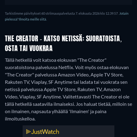
Tarkistimme päivitykset 60 striimauspalvelusta 7. elokuuta 2026 klo 12.39.57.
Jotain
pielessä? Ilmoita meille siitä.
THE CREATOR - KATSO NETISSÄ: SUORATOISTA,
OSTA TAI VUOKRAA
Tällä hetkellä voit katsoa elokuvan "The Creator"
suoratoistona palvelussa Netflix. Voit myös ostaa elokuvan
"The Creator" palvelussa Amazon Video, Apple TV Store,
Rakuten TV, Viaplay, SF Anytime tai ladata tai vuokrata sen
netissä palvelussa Apple TV Store, Rakuten TV, Amazon
Video, Viaplay, SF Anytime.
Valitettavasti The Creator ei ole
tällä hetkellä saatavilla ilmaiseksi. Jos haluat tietää, milloin se
on ilmainen, napsauta ylhäällä 'Ilmainen' ja paina
ilmoituskelloa.