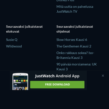
Mitä uutta on palvelussa
JustWatch TV
Seuraavaksi julkaistavat
Seuraavaksi julkaistavat
elokuvat
ohjelmat
Susie Q
Slow Horses Kausi 6
Wildwood
The Gentlemen Kausi 2
Onko rakkaus sokea? Iso-
Britannia Kausi 3
90 päivää morsiamena: UK
Kausi 3
The Chosen in the Wild with
Bear Grylls Kausi 1