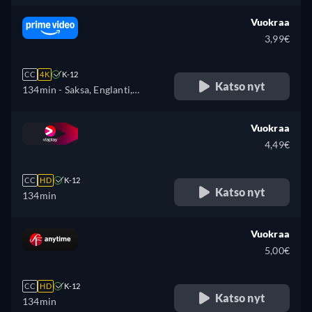
Englanti, Espanja, Ranska,
Unkari, Italia, Puola, Ukraina
Vuokraa
3,99€
CC
4K
K-12
Katso nyt
134min
- Saksa, Englanti,
Espanja, Ranska, Italia, japani,
Puola
Vuokraa
4,49€
CC
HD
K-12
Katso nyt
134min
Vuokraa
5,00€
CC
HD
K-12
Katso nyt
134min