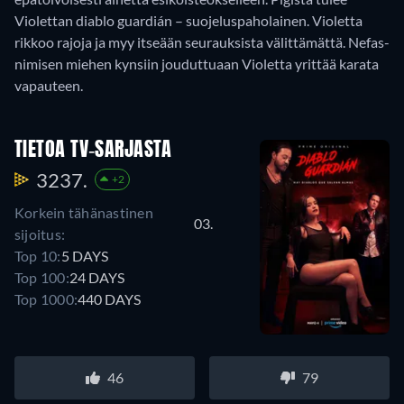
Violettan diablo guardián – suojeluspaholainen. Violetta
rikkoo rajoja ja myy itseään seurauksista välittämättä. Nefas-
nimisen miehen kynsiin jouduttuaan Violetta yrittää karata
vapauteen.
TIETOA TV-SARJASTA
3237.
+2
Korkein tähänastinen
03.
sijoitus:
Top 10:
5 DAYS
Top 100:
24 DAYS
Top 1000:
440 DAYS
46
79