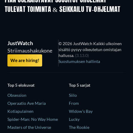
PIAN JULKAISTAVAT SUOSITUT OHJELMAT
TULEVAT TOIMINTA & SEIKKAILU TV-OHJELMAT
Kausi 2
Kausi 1
Kau
JustWatch
© 2026 JustWatch Kaikki ulkoinen
sisältö pysyy oikeutetun omistajan
Striimaushakukone
hallussa.
(3.13.0)
We are hiring!
Suostumuksen hallinta
Top 5 elokuvat
Top 5 sarjat
Obsession
Siilo
Operaatio Ave Maria
From
Kotiapulainen
Widow's Bay
Spider-Man: No Way Home
Lucky
Masters of the Universe
The Rookie