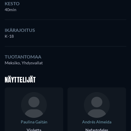
KESTO
40min
IKÄRAJOITUS
K-18
TUOTANTOMAA
Meksiko, Yhdysvallat
NÄYTTELIJÄT
Paulina Gaitán
Andrés Almeida
Violetta
Nefastofeles