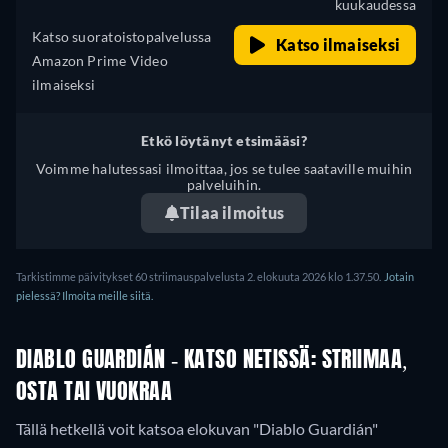
kuukaudessa
Katso suoratoistopalvelussa
Katso ilmaiseksi
Amazon Prime Video
ilmaiseksi
Etkö löytänyt etsimääsi?
Voimme halutessasi ilmoittaa, jos se tulee saataville muihin
palveluihin.
Tilaa ilmoitus
Tarkistimme päivitykset 60 striimauspalvelusta 2. elokuuta 2026 klo 1.37.50.
Jotain
pielessä? Ilmoita meille siitä.
DIABLO GUARDIÁN - KATSO NETISSÄ: STRIIMAA,
OSTA TAI VUOKRAA
Tällä hetkellä voit katsoa elokuvan "Diablo Guardián"