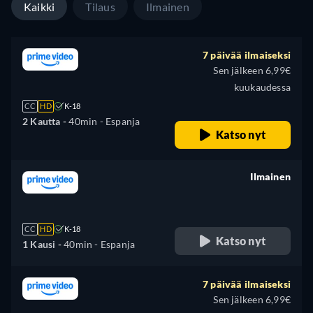
Kaikki
Tilaus
Ilmainen
7 päivää ilmaiseksi
Sen jälkeen 6,99€
kuukaudessa
CC
HD
K-18
2 Kautta -
40min
- Espanja
Katso nyt
Ilmainen
retail price
CC
HD
K-18
Katso nyt
1 Kausi -
40min
- Espanja
7 päivää ilmaiseksi
Sen jälkeen 6,99€