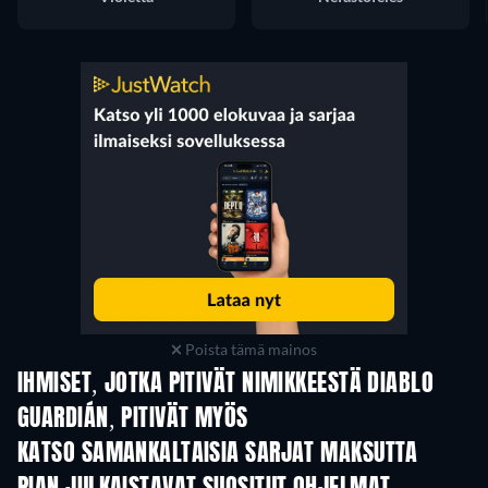
Poista tämä mainos
IHMISET, JOTKA PITIVÄT NIMIKKEESTÄ DIABLO
GUARDIÁN, PITIVÄT MYÖS
TV
KATSO SAMANKALTAISIA SARJAT MAKSUTTA
TV
TV
TV
TV