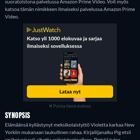
suoratoistona palvelussa Amazon Prime Video.
Voit myös
katsoa tämän nimikkeen ilmaiseksi palvelussa Amazon Prime
Video.
Poista tämä mainos
SYNOPSIS
Elämäänsä kyllästynyt meksikolaistyttö Violetta karkaa New
Yorkiin mukanaan laukullinen rahaa. Kirjailijanalku Pig etsii
epätoivoisesti aihetta esikoisteokselleen. Pigistä tulee