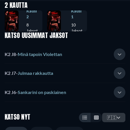
2 KAUTTA
Kausi
Kausi
2
1
8
10
Jaksot
Jaksot
KATSO UUSIMMAT JAKSOT
K2 J8
-
Minä tapoin Violettan
K2 J7
-
Julmaa rakkautta
K2 J6
-
Sankarini on paskiainen
KATSO NYT
🇫🇮