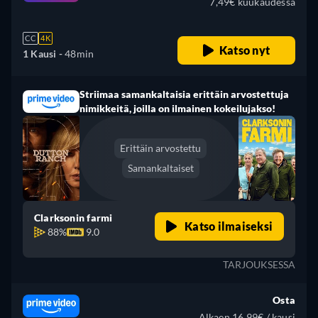
7,49€ kuukaudessa
CC
4K
Katso nyt
1 Kausi -
48min
Striimaa samankaltaisia erittäin arvostettuja
nimikkeitä, joilla on ilmainen kokeilujakso!
Erittäin arvostettu
Samankaltaiset
Clarksonin farmi
Katso ilmaiseksi
88%
9.0
TARJOUKSESSA
Osta
Alkaen 16,99€ / kausi