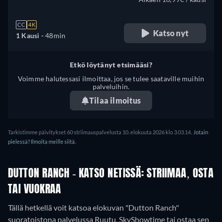
CC
4K
Katso nyt
1 Kausi -
48min
Etkö löytänyt etsimääsi?
Voimme halutessasi ilmoittaa, jos se tulee saataville muihin
palveluihin.
Tilaa ilmoitus
Tarkistimme päivitykset 60 striimauspalvelusta 10. elokuuta 2026 klo 3.03.14.
Jotain
pielessä? Ilmoita meille siitä.
DUTTON RANCH - KATSO NETISSÄ: STRIIMAA, OSTA
TAI VUOKRAA
Tällä hetkellä voit katsoa elokuvan "Dutton Ranch"
suoratoistona palvelussa Ruutu, SkyShowtime tai ostaa sen