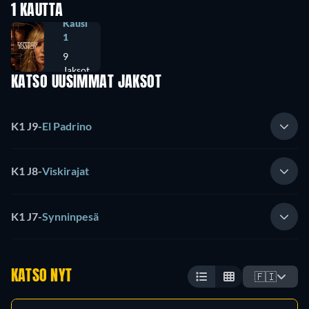
1 KAUTTA
Kausi
1
9
Jaksot
KATSO UUSIMMAT JAKSOT
K1 J9
-
El Padrino
K1 J8
-
Viskirajat
K1 J7
-
Synninpesä
KATSO NYT
🇫🇮