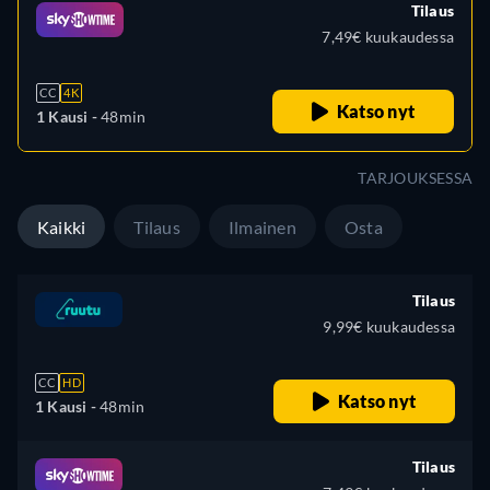
Tilaus
7,49€ kuukaudessa
CC
4K
Katso nyt
1 Kausi -
48min
TARJOUKSESSA
Kaikki
Tilaus
Ilmainen
Osta
Tilaus
9,99€ kuukaudessa
CC
HD
Katso nyt
1 Kausi -
48min
Tilaus