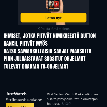
Poista tämä mainos
IHMISET, JOTKA PITIVÄT NIMIKKEESTÄ DUTTON
RANCH, PITIVÄT MYÖS
TV
TV
KATSO SAMANKALTAISIA SARJAT MAKSUTTA
TV
TV
PIAN JULKAISTAVAT SUOSITUT OHJELMAT
TV
TV
TULEVAT DRAAMA TV-OHJELMAT
Kausi 2
Kausi 1
Kau
JustWatch
© 2026 JustWatch Kaikki ulkoinen
sisältö pysyy oikeutetun omistajan
Striimaushakukone
hallussa.
(3.13.0)