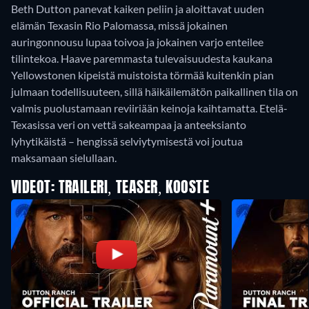
Beth Dutton panevat kaiken peliin ja aloittavat uuden
elämän Texasin Rio Palomassa, missä jokainen
auringonnousu lupaa toivoa ja jokainen varjo enteilee
tilintekoa. Haave paremmasta tulevaisuudesta kaukana
Yellowstonen kipeistä muistoista törmää kuitenkin pian
julmaan todellisuuteen, sillä häikäilemätön paikallinen tila on
valmis puolustamaan reviiriään keinoja kaihtamatta. Etelä-
Texasissa veri on vettä sakeampaa ja anteeksianto
lyhytikäistä – hengissä selviytymisestä voi joutua
maksamaan sielullaan.
VIDEOT: TRAILERI, TEASER, KOOSTE