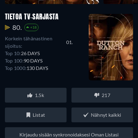
TIETOA TV-SARJASTA
80.
+18
Korkein tähänastinen
01.
sijoitus:
Top 10:
26 DAYS
Top 100:
90 DAYS
Top 1000:
130 DAYS
1.5k
217
Listat
Nähnyt kaikki
Kirjaudu sisään synkronoidaksesi Oman Listasi