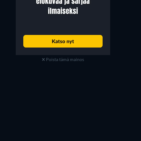
Poista tämä mainos
Charlie Murphy
Karl Davies
Ann Gallagher
Daniel Cawood