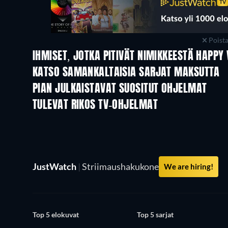
Poist
IHMISET, JOTKA PITIVÄT NIMIKKEESTÄ HAPPY
TV
TV
KATSO SAMANKALTAISIA SARJAT MAKSUTTA
TV
TV
PIAN JULKAISTAVAT SUOSITUT OHJELMAT
TV
TV
TULEVAT RIKOS TV-OHJELMAT
Kausi 6
Kausi 2
JustWatch
|
Striimaushakukone
We are hiring!
Top 5 elokuvat
Top 5 sarjat