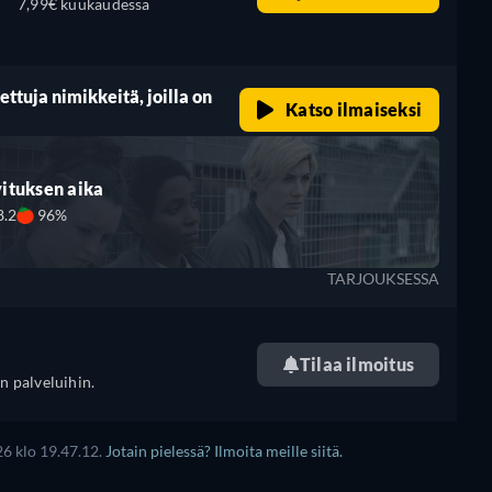
7,99€ kuukaudessa
ttuja nimikkeitä, joilla on
Katso ilmaiseksi
vituksen aika
8.2
96%
TARJOUKSESSA
Tilaa ilmoitus
n palveluihin.
26 klo 19.47.12.
Jotain pielessä? Ilmoita meille siitä.