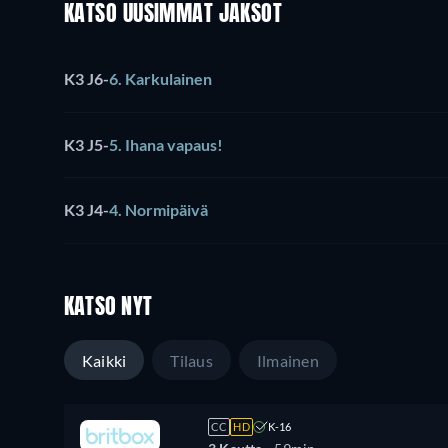
KATSO UUSIMMAT JAKSOT
K3 J6
-
6. Karkulainen
K3 J5
-
5. Ihana vapaus!
K3 J4
-
4. Normipäivä
KATSO NYT
Kaikki
Tilaus
Ilmainen
CC
HD
K-16