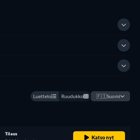
Luettelo
Ruudukko
🇫🇮
Suomi
Tilaus
Katso nyt