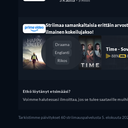
3 Kautta -
59min
Striimaa samankaltaisia erittäin arvoste
ilmainen kokeilujakso!
Draama
Time - So
Englanti
88%
Rikos
Etkö löytänyt etsimääsi?
Voimme halutessasi ilmoittaa, jos se tulee saataville muihi
Tarkistimme päivitykset 60 striimauspalvelusta 5. elokuuta 20