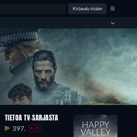
Kirjaudu sisään
TIETOA TV-SARJASTA
397.
-21