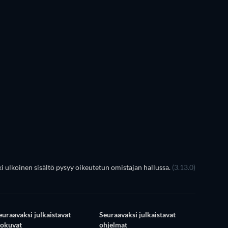
TV
TV
TV
TV
TV
TV
Kausi 4
Kausi 2
 ulkoinen sisältö pysyy oikeutetun omistajan hallussa.
(3.13.0)
euraavaksi julkaistavat
Seuraavaksi julkaistavat
lokuvat
ohjelmat