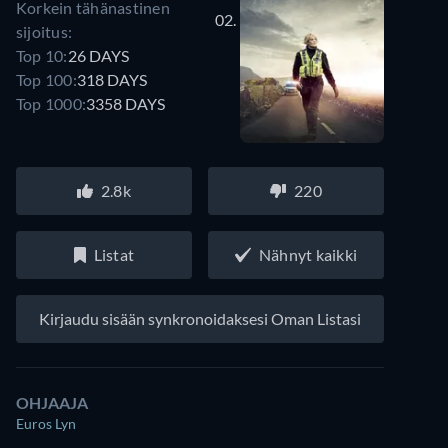
Korkein tähänastinen
02.
sijoitus:
Top 10:
26 DAYS
Top 100:
318 DAYS
Top 1000:
3358 DAYS
2.8k
220
Listat
Nähnyt kaikki
Kirjaudu sisään synkronoidaksesi Oman Listasi
OHJAAJA
Euros Lyn