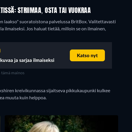
TISSÄ: STRIIMAA, OSTA TAI VUOKRAA
jen laakso" suoratoistona palvelussa BritBox.
Valitettavasti
la ilmaiseksi. Jos haluat tietää, milloin se on ilmainen,
a tämä mainos
kshiren kreivikunnassa sijaitseva pikkukaupunki kulkee
ea muuta kuin helppoa.