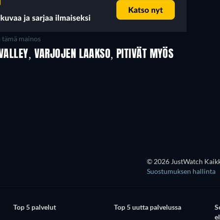
a tämä mainos
 VALLEY, VARJOJEN LAAKSO, PITIVÄT MYÖS
TV
TV
TV
TV
TV
TV
Kausi 1
Kausi 1
© 2026 JustWatch Kaikki
Suostumuksen hallinta
Top 5 palvelut
Top 5 uutta palvelussa
S
e