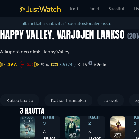
Koti
Uudet
Suositut
Lis
Tällä hetkellä saatavilla 1 suoratoistopalvelussa.
HAPPY VALLEY, VARJOJEN LAAKSO
(201
Alkuperäinen nimi: Happy Valley
397.
92%
8.5 (74k)
K-16
59min
-21
Katso täältä
Katso ilmaiseksi
Jaksot
S
3 KAUTTA
Kausi
Kausi
Ka
3
2
1
6
6
6
Jaksot
Jaksot
Ja