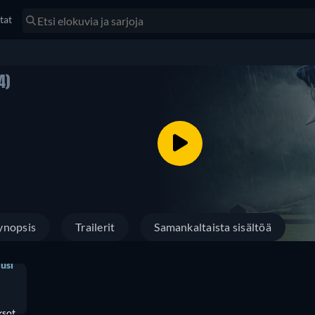
tat
4)
ynopsis
Trailerit
Samankaltaista sisältöä
usi
ksot