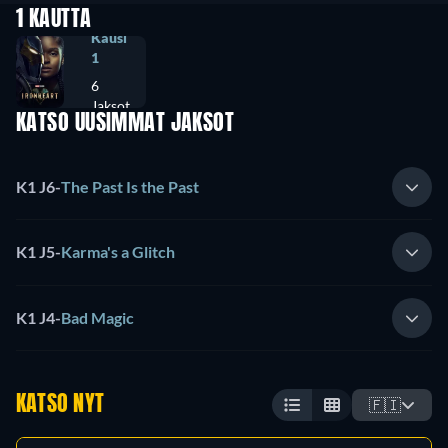
1 KAUTTA
Kausi
1
6
Jaksot
KATSO UUSIMMAT JAKSOT
K1 J6
-
The Past Is the Past
K1 J5
-
Karma's a Glitch
K1 J4
-
Bad Magic
KATSO NYT
🇫🇮