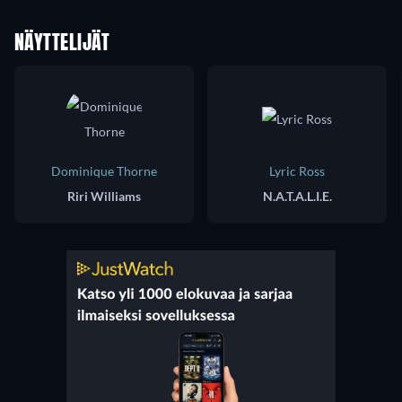
NÄYTTELIJÄT
Dominique Thorne
Lyric Ross
Riri Williams
N.A.T.A.L.I.E.