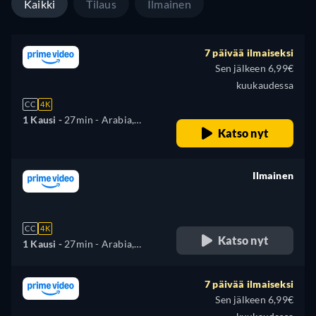
Kaikki
Tilaus
Ilmainen
7 päivää ilmaiseksi
Sen jälkeen 6,99€
kuukaudessa
CC
4K
1 Kausi -
27min
- Arabia,
Katso nyt
Saksa, Englanti, Espanja,
Ranska, Italia, japani, Korea,
Hollannin kieli, Puola,
Ilmainen
Portugali, Venäjä, Turkki
retail price
CC
4K
Katso nyt
1 Kausi -
27min
- Arabia,
Saksa, Englanti, Espanja,
Ranska, Italia, japani, Korea,
7 päivää ilmaiseksi
Hollannin kieli, Puola,
Sen jälkeen 6,99€
Portugali, Venäjä, Turkki