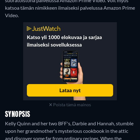
suoratoistona palvelussa Amazon Prime Video.
Voit myös
katsoa tämän nimikkeen ilmaiseksi palvelussa Amazon Prime
Video.
Poista tämä mainos
SYNOPSIS
Kelly Quinn and her two BFF's, Darbie and Hannah, stumble
upon her grandmother's mysterious cookbook in the attic
and discover some far from ordinary recipes. When the