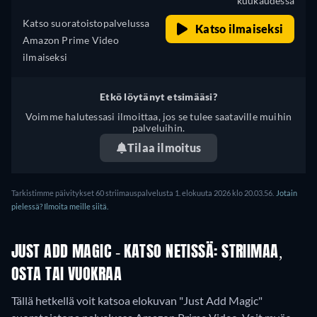
kuukaudessa
Katso suoratoistopalvelussa
Katso ilmaiseksi
Amazon Prime Video
ilmaiseksi
Etkö löytänyt etsimääsi?
Voimme halutessasi ilmoittaa, jos se tulee saataville muihin
palveluihin.
Tilaa ilmoitus
Tarkistimme päivitykset 60 striimauspalvelusta 1. elokuuta 2026 klo 20.03.56.
Jotain
pielessä? Ilmoita meille siitä.
JUST ADD MAGIC - KATSO NETISSÄ: STRIIMAA,
OSTA TAI VUOKRAA
Tällä hetkellä voit katsoa elokuvan "Just Add Magic"