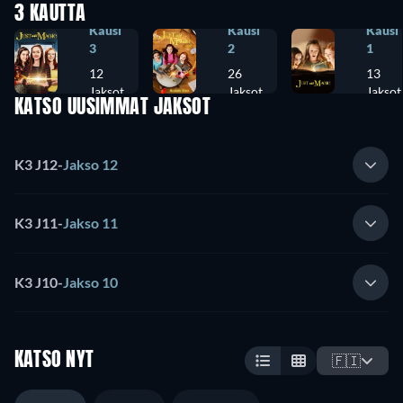
3 KAUTTA
Kausi
Kausi
Kausi
3
2
1
12
26
13
Jaksot
Jaksot
Jaksot
KATSO UUSIMMAT JAKSOT
K3 J12
-
Jakso 12
K3 J11
-
Jakso 11
K3 J10
-
Jakso 10
KATSO NYT
🇫🇮