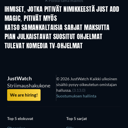
Poista tämä mainos
IHMISET, JOTKA PITIVÄT NIMIKKEESTÄ JUST ADD
MAGIC, PITIVÄT MYÖS
TV
TV
KATSO SAMANKALTAISIA SARJAT MAKSUTTA
TV
TV
PIAN JULKAISTAVAT SUOSITUT OHJELMAT
TV
TV
TULEVAT KOMEDIA TV-OHJELMAT
Kausi 6
Kausi 2
Kau
JustWatch
© 2026 JustWatch Kaikki ulkoinen
sisältö pysyy oikeutetun omistajan
Striimaushakukone
hallussa.
(3.13.0)
We are hiring!
Suostumuksen hallinta
Top 5 elokuvat
Top 5 sarjat