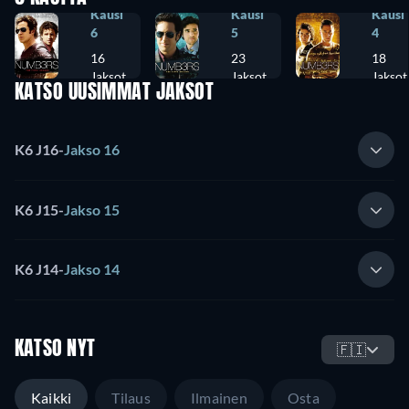
Kausi
Kausi
Kausi
6
5
4
16
23
18
Jaksot
Jaksot
Jaksot
KATSO UUSIMMAT JAKSOT
K6 J16
-
Jakso 16
K6 J15
-
Jakso 15
K6 J14
-
Jakso 14
KATSO NYT
🇫🇮
Kaikki
Tilaus
Ilmainen
Osta