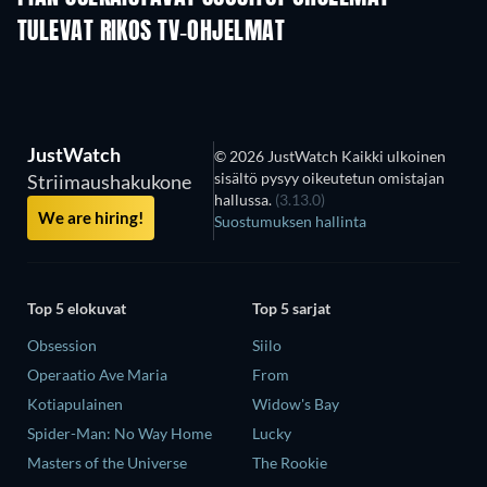
TULEVAT RIKOS TV-OHJELMAT
Kausi 6
Kausi 2
Kau
JustWatch
© 2026 JustWatch Kaikki ulkoinen
sisältö pysyy oikeutetun omistajan
Striimaushakukone
hallussa.
(3.13.0)
We are hiring!
Suostumuksen hallinta
Top 5 elokuvat
Top 5 sarjat
Obsession
Siilo
Operaatio Ave Maria
From
Kotiapulainen
Widow's Bay
Spider-Man: No Way Home
Lucky
Masters of the Universe
The Rookie