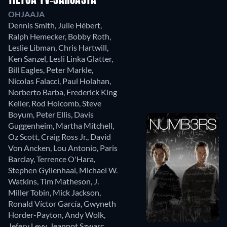
TIETOA TV-SARJASTA
OHJAAJA
Dennis Smith
,
Julie Hébert
,
Ralph Hemecker
,
Bobby Roth
,
Leslie Libman
,
Chris Hartwill
,
Ken Sanzel
,
Lesli Linka Glatter
,
Bill Eagles
,
Peter Markle
,
Nicolas Falacci
,
Paul Holahan
,
Norberto Barba
,
Frederick King
Keller
,
Rod Holcomb
,
Steve
Boyum
,
Peter Ellis
,
Davis
Guggenheim
,
Martha Mitchell
,
Oz Scott
,
Craig Ross Jr.
,
David
Von Ancken
,
Lou Antonio
,
Paris
Barclay
,
Terrence O'Hara
,
Stephen Gyllenhaal
,
Michael W.
Watkins
,
Tim Matheson
,
J.
Miller Tobin
,
Mick Jackson
,
Ronald Víctor García
,
Gwyneth
Horder-Payton
,
Andy Wolk
,
Jefery Levy
,
Jeannot Szwarc
,