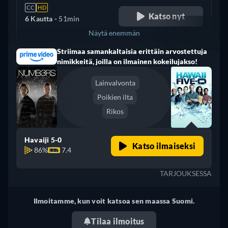
CC
HD
Katso nyt
6 Kautta -
51min
Näytä enemmän
Striimaa samankaltaisia erittäin arvostettuja
Yhdistynyt kuningaskunta
nimikkeitä, joilla on ilmainen kokeilujakso!
Lainvalvonta
Poikien ilta
Rikos
Havaiji 5-0
Katso ilmaiseksi
86%
7.4
TARJOUKSESSA
Ilmoitamme, kun voit katsoa sen maassa Suomi.
Tilaa ilmoitus