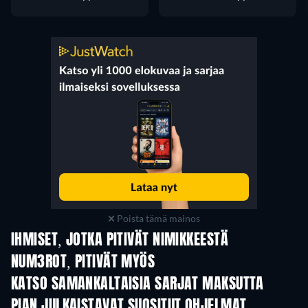
Poista tämä mainos
IHMISET, JOTKA PITIVÄT NIMIKKEESTÄ
NUM3ROT, PITIVÄT MYÖS
TV
TV
KATSO SAMANKALTAISIA SARJAT MAKSUTTA
TV
TV
PIAN JULKAISTAVAT SUOSITUT OHJELMAT
TV
TV