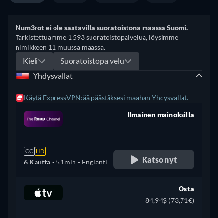
Num3rot ei ole saatavilla suoratoistona maassa Suomi.
Tarkistettuamme 1 593 suoratoistopalvelua, löysimme
nimikkeen 11 muussa maassa.
Kieli
Suoratoistopalvelu
Yhdysvallat
Käytä ExpressVPN:ää päästäksesi maahan Yhdysvallat.
Ilmainen mainoksilla
retail price
CC
HD
Katso nyt
6 Kautta -
51min
- Englanti
Osta
84,94$ (73,71€)