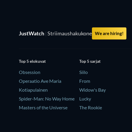
JustWatch
|
Striimaushakukone
We are hiring!
Top 5 elokuvat
Top 5 sarjat
Obsession
Siilo
Operaatio Ave Maria
From
Kotiapulainen
Widow's Bay
Spider-Man: No Way Home
Lucky
Masters of the Universe
The Rookie