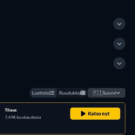
Luettelo
Ruudukko
🇫🇮
Suomi
Tilaus
Katso nyt
7,49€ kuukaudessa