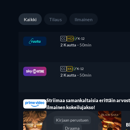
Kaikki
Tilaus
Ilmainen
CC
HD
K-12
2 Kautta -
50min
CC
4K
K-12
2 Kautta -
50min
Striimaa samankaltaisia erittäin arvoste
ilmainen kokeilujakso!
Kirjaan perustuen
B
Draama