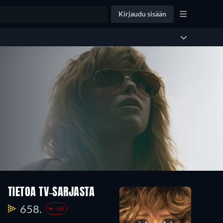
Kirjaudu sisään
TIETOA TV-SARJASTA
658.
-88