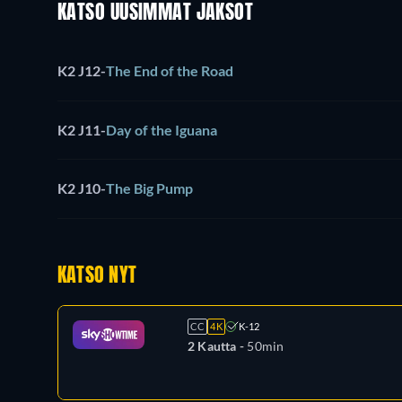
KATSO UUSIMMAT JAKSOT
K2 J12
-
The End of the Road
K2 J11
-
Day of the Iguana
K2 J10
-
The Big Pump
KATSO NYT
CC
4K
K-12
2 Kautta -
50min