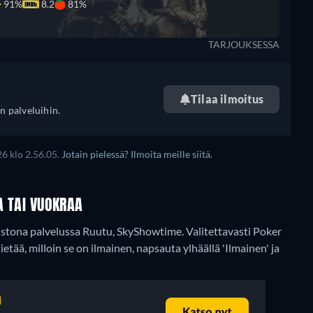
91%
8.2
81%
TARJOUKSESSA
Tilaa ilmoitus
n palveluihin.
6 klo 2.56.05.
Jotain pielessä? Ilmoita meille siitä.
A TAI VUOKRAA
toistona palvelussa Ruutu, SkyShowtime.
Valitettavasti Poker
 tietää, milloin se on ilmainen, napsauta ylhäällä 'Ilmainen' ja