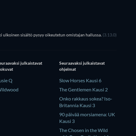
 ulkoinen sisältö pysyy oikeutetun omistajan hallussa.
(3.13.0)
euraavaksi julkaistavat
Seuraavaksi julkaistavat
lokuvat
ohjelmat
usie Q
Slow Horses Kausi 6
ildwood
The Gentlemen Kausi 2
Onko rakkaus sokea? Iso-
Britannia Kausi 3
90 päivää morsiamena: UK
Kausi 3
The Chosen in the Wild