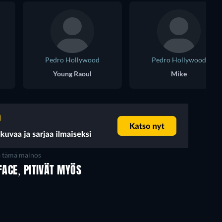
Pedro Hollywood
Pedro Hollywood
Young Raoul
Mike
a tämä mainos
FACE, PITIVÄT MYÖS
TV
TV
TV
TV
TV
TV
Kausi 3
Kausi 2