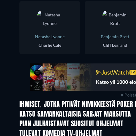
Natasha Lyonne
Benjamin Bratt
Charlie Cale
Cliff Legrand
Poist
IHMISET, JOTKA PITIVÄT NIMIKKEESTÄ POKER 
TV
TV
KATSO SAMANKALTAISIA SARJAT MAKSUTTA
TV
TV
PIAN JULKAISTAVAT SUOSITUT OHJELMAT
TV
TV
TULEVAT KOMEDIA TV-OHJELMAT
Kausi 6
Kausi 2