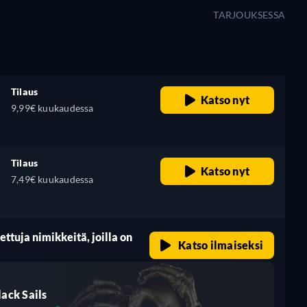
TARJOUKSESSA
Tilaus
Katso nyt
9,99€ kuukaudessa
Tilaus
Katso nyt
7,49€ kuukaudessa
ttuja nimikkeitä, joilla on
Katso ilmaiseksi
lack Sails