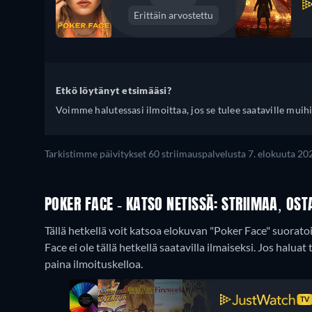
Erittäin arvostettu
Etkö löytänyt etsimääsi?
Voimme halutessasi ilmoittaa, jos se tulee saataville muihi
Tarkistimme päivitykset 60 striimauspalvelusta 7. elokuuta 202
POKER FACE - KATSO NETISSÄ: STRIIMAA, OST
Tällä hetkellä voit katsoa elokuvan "Poker Face" suora
Face ei ole tällä hetkellä saatavilla ilmaiseksi. Jos haluat
paina ilmoituskelloa.