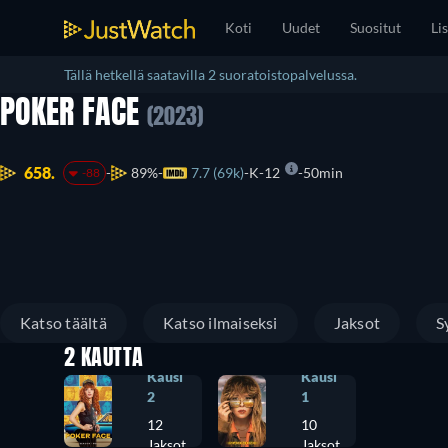
Koti
Uudet
Suositut
Lis
Tällä hetkellä saatavilla 2 suoratoistopalvelussa.
POKER FACE
(2023)
658.
89%
7.7 (69k)
K-12
50min
-88
Katso täältä
Katso ilmaiseksi
Jaksot
S
2 KAUTTA
Kausi
Kausi
2
1
12
10
Jaksot
Jaksot