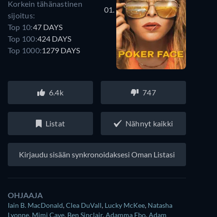
Korkein tähänastinen
01.
sijoitus:
Top 10:
47 DAYS
Top 100:
424 DAYS
Top 1000:
1279 DAYS
6.4k
747
Listat
Nähnyt kaikki
Kirjaudu sisään synkronoidaksesi Oman Listasi
OHJAAJA
Iain B. MacDonald
,
Clea DuVall
,
Lucky McKee
,
Natasha
Lyonne
,
Mimi Cave
,
Ben Sinclair
,
Adamma Ebo
,
Adam