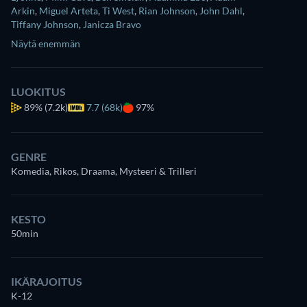
Arkin
,
Miguel Arteta
,
Ti West
,
Rian Johnson
,
John Dahl
,
Tiffany Johnson
,
Janicza Bravo
Näytä enemmän
LUOKITUS
89%
(7.2k)
7.7 (68k)
97%
GENRE
Komedia, Rikos, Draama, Mysteeri & Trilleri
KESTO
50min
IKÄRAJOITUS
K-12