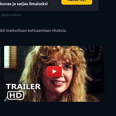
a tämä mainos
tkii matkoillaan kohtaamiaan rikoksia.