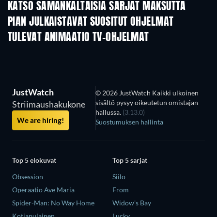
KATSO SAMANKALTAISIA SARJAT MAKSUTTA
TV
PIAN JULKAISTAVAT SUOSITUT OHJELMAT
TV
TV
TULEVAT ANIMAATIO TV-OHJELMAT
Kausi 2
Kausi 2
Kau
JustWatch
© 2026 JustWatch Kaikki ulkoinen
sisältö pysyy oikeutetun omistajan
Striimaushakukone
hallussa.
(3.13.0)
We are hiring!
Suostumuksen hallinta
Top 5 elokuvat
Top 5 sarjat
Obsession
Siilo
Operaatio Ave Maria
From
Spider-Man: No Way Home
Widow's Bay
Kotiapulainen
Lucky