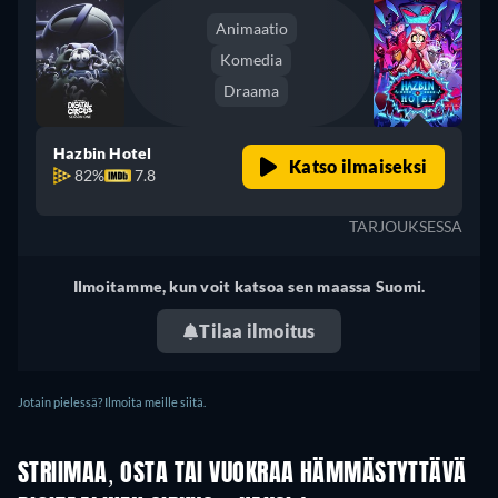
Animaatio
Komedia
Draama
Hazbin Hotel
Katso ilmaiseksi
82%
7.8
TARJOUKSESSA
Ilmoitamme, kun voit katsoa sen maassa Suomi.
Tilaa ilmoitus
Jotain pielessä? Ilmoita meille siitä.
STRIIMAA, OSTA TAI VUOKRAA HÄMMÄSTYTTÄVÄ