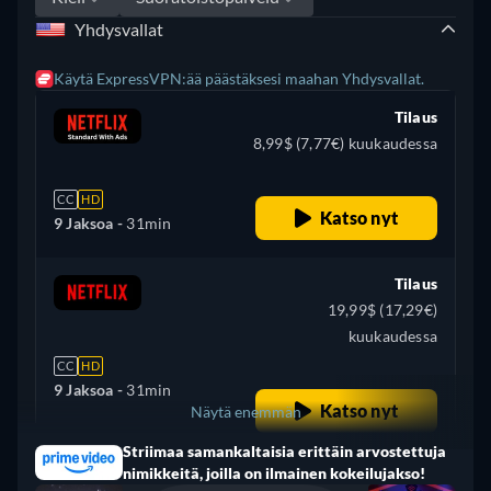
Yhdysvallat
Käytä ExpressVPN:ää päästäksesi maahan Yhdysvallat.
Tilaus
8,99$ (7,77€) kuukaudessa
CC
HD
Katso nyt
9 Jaksoa -
31min
Tilaus
19,99$ (17,29€)
kuukaudessa
CC
HD
9 Jaksoa -
31min
Katso nyt
Näytä enemmän
Striimaa samankaltaisia erittäin arvostettuja
Turkki
nimikkeitä, joilla on ilmainen kokeilujakso!