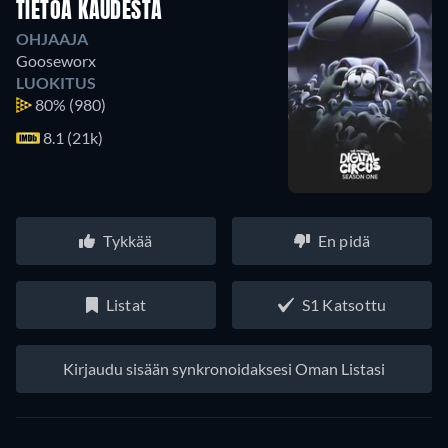
TIETOA KAUDESTA
OHJAAJA
Gooseworx
LUOKITUS
80%
(980)
8.1 (21k)
Tykkää
En pidä
Listat
S1 Katsottu
Kirjaudu sisään synkronoidaksesi Oman Listasi