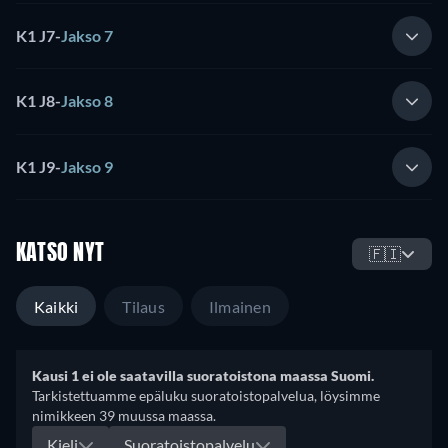
K1 J7
-
Jakso 7
K1 J8
-
Jakso 8
K1 J9
-
Jakso 9
KATSO NYT
🇫🇮
Kaikki
Tilaus
Ilmainen
Kausi 1 ei ole saatavilla suoratoistona maassa Suomi.
Tarkistettuamme epäluku suoratoistopalvelua, löysimme
nimikkeen 39 muussa maassa.
Kieli
Suoratoistopalvelu