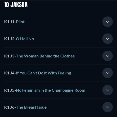
10 JAKSOA
K1 J1
-
Pilot
K1 J2
-
O Hell No
K1 J3
-
The Woman Behind the Clothes
K1 J4
-
If You Can't Do it With Feeling
K1 J5
-
No Feminism in the Champagne Room
K1 J6
-
The Breast Issue