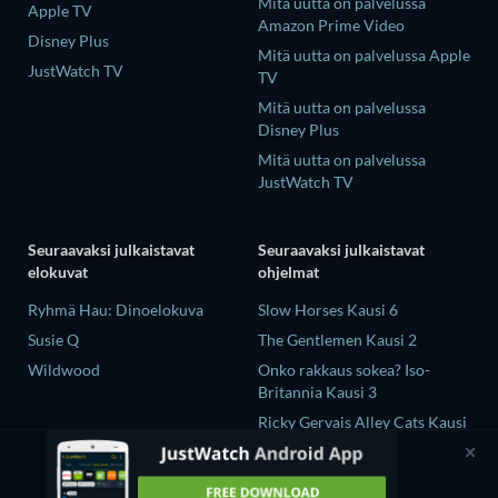
Mitä uutta on palvelussa
Apple TV
Amazon Prime Video
Disney Plus
Mitä uutta on palvelussa Apple
JustWatch TV
TV
Mitä uutta on palvelussa
Disney Plus
Mitä uutta on palvelussa
JustWatch TV
Seuraavaksi julkaistavat
Seuraavaksi julkaistavat
elokuvat
ohjelmat
Ryhmä Hau: Dinoelokuva
Slow Horses Kausi 6
Susie Q
The Gentlemen Kausi 2
Wildwood
Onko rakkaus sokea? Iso-
Britannia Kausi 3
Ricky Gervais Alley Cats Kausi
1
Operation Safed Sagar Kausi 1