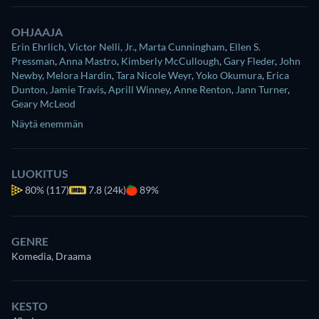
OHJAAJA
Erin Ehrlich
,
Victor Nelli, Jr.
,
Marta Cunningham
,
Ellen S.
Pressman
,
Anna Mastro
,
Kimberly McCullough
,
Gary Fleder
,
John
Newby
,
Melora Hardin
,
Tara Nicole Weyr
,
Yoko Okumura
,
Erica
Dunton
,
Jamie Travis
,
Aprill Winney
,
Anne Renton
,
Jann Turner
,
Geary McLeod
Näytä enemmän
LUOKITUS
80%
(117)
7.8 (24k)
89%
GENRE
Komedia, Draama
KESTO