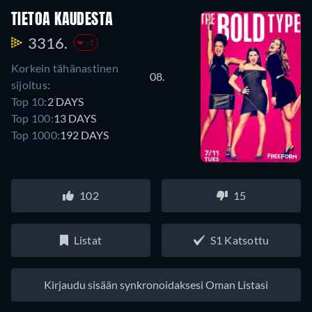
TIETOA KAUDESTA
3316.
-1
Korkein tähänastinen
08.
sijoitus:
Top 10:
2 DAYS
Top 100:
13 DAYS
Top 1000:
192 DAYS
102
15
Listat
S1 Katsottu
Kirjaudu sisään synkronoidaksesi Oman Listasi