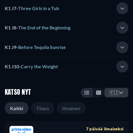
K1 J7
-
Three Girls in a Tub
K1 J8
-
The End of the Beginning
K1 J9
-
Before Tequila Sunrise
K1 J10
-
Carry the Weight
KATSO NYT
🇫🇮
Kaikki
Tilaus
Ilmainen
7 päivää ilmaiseksi