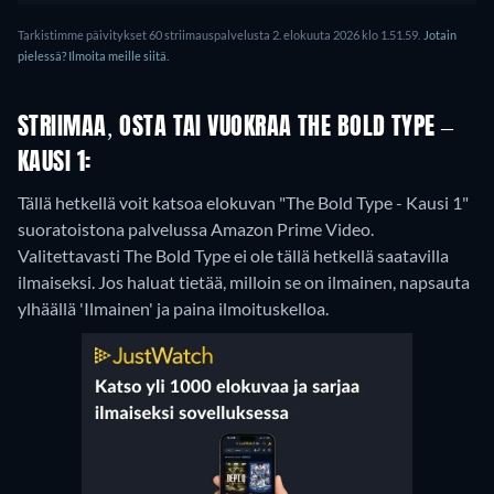
Tarkistimme päivitykset 60 striimauspalvelusta 2. elokuuta 2026 klo 1.51.59.
Jotain
pielessä? Ilmoita meille siitä.
STRIIMAA, OSTA TAI VUOKRAA THE BOLD TYPE –
KAUSI 1:
Tällä hetkellä voit katsoa elokuvan "The Bold Type - Kausi 1"
suoratoistona palvelussa Amazon Prime Video.
Valitettavasti The Bold Type ei ole tällä hetkellä saatavilla
ilmaiseksi. Jos haluat tietää, milloin se on ilmainen, napsauta
ylhäällä 'Ilmainen' ja paina ilmoituskelloa.