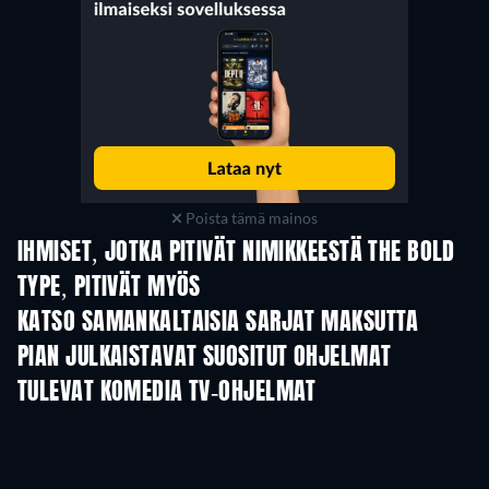
Poista tämä mainos
IHMISET, JOTKA PITIVÄT NIMIKKEESTÄ THE BOLD
TYPE, PITIVÄT MYÖS
TV
TV
KATSO SAMANKALTAISIA SARJAT MAKSUTTA
TV
TV
PIAN JULKAISTAVAT SUOSITUT OHJELMAT
TV
TV
TULEVAT KOMEDIA TV-OHJELMAT
Kausi 6
Kausi 2
Kau