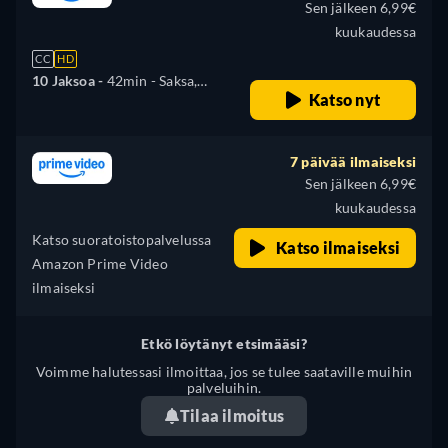
Sen jälkeen 6,99€
kuukaudessa
CC
HD
10 Jaksoa -
42min
- Saksa,
Katso nyt
Englanti, Espanja, Ranska,
Italia, Portugali
7 päivää ilmaiseksi
Sen jälkeen 6,99€
kuukaudessa
Katso suoratoistopalvelussa
Katso ilmaiseksi
Amazon Prime Video
ilmaiseksi
Etkö löytänyt etsimääsi?
Voimme halutessasi ilmoittaa, jos se tulee saataville muihin
palveluihin.
Tilaa ilmoitus