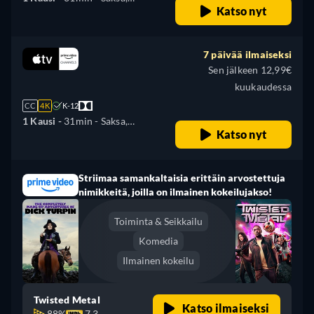
Katso nyt
Englanti, Espanja, Ranska,
Italia, japani, Portugali
7 päivää ilmaiseksi
Sen jälkeen 12,99€
kuukaudessa
CC
4K
K-12
1 Kausi -
31min
- Saksa,
Katso nyt
Englanti, Espanja, Ranska,
Italia, japani, Portugali
Striimaa samankaltaisia erittäin arvostettuja
nimikkeitä, joilla on ilmainen kokeilujakso!
Toiminta & Seikkailu
Komedia
Ilmainen kokeilu
Twisted Metal
Katso ilmaiseksi
88%
7.3