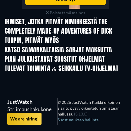
Poista tämä mainos
IHMISET, JOTKA PITIVÄT NIMIKKEESTÄ THE
COMPLETELY MADE-UP ADVENTURES OF DICK
TURPIN, PITIVÄT MYÖS
TV
TV
KATSO SAMANKALTAISIA SARJAT MAKSUTTA
TV
TV
PIAN JULKAISTAVAT SUOSITUT OHJELMAT
TV
TV
TULEVAT TOIMINTA & SEIKKAILU TV-OHJELMAT
Kausi 2
Kausi 1
Kau
JustWatch
© 2026 JustWatch Kaikki ulkoinen
sisältö pysyy oikeutetun omistajan
Striimaushakukone
hallussa.
(3.13.0)
We are hiring!
Suostumuksen hallinta