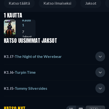
Katso täältä
Katso ilmaiseksi
Jaksot
1 KAUTTA
Kausi
1
7
Jaksot
KATSO UUSIMMAT JAKSOT
K1 J7
-
The Night of the Werebear
K1 J6
-
Turpin Time
K1 J5
-
Tommy Silversides