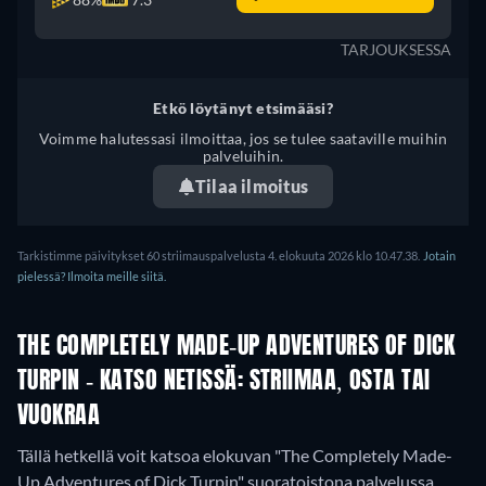
TARJOUKSESSA
Etkö löytänyt etsimääsi?
Voimme halutessasi ilmoittaa, jos se tulee saataville muihin
palveluihin.
Tilaa ilmoitus
Tarkistimme päivitykset 60 striimauspalvelusta 4. elokuuta 2026 klo 10.47.38.
Jotain
pielessä? Ilmoita meille siitä.
THE COMPLETELY MADE-UP ADVENTURES OF DICK
TURPIN - KATSO NETISSÄ: STRIIMAA, OSTA TAI
VUOKRAA
Tällä hetkellä voit katsoa elokuvan "The Completely Made-
Up Adventures of Dick Turpin" suoratoistona palvelussa