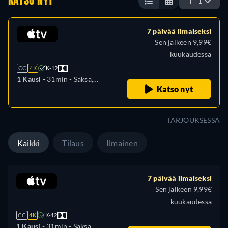
KATSO NYT
🇫🇮
7 päivää ilmaiseksi
Sen jälkeen 9,99€
kuukaudessa
CC
4K
K-12
1 Kausi -
31min
- Saksa,
Katso nyt
Englanti, Espanja, Ranska,
Italia, japani, Portugali
TARJOUKSESSA
Kaikki
Tilaus
Ilmainen
7 päivää ilmaiseksi
Sen jälkeen 9,99€
kuukaudessa
CC
4K
K-12
1 Kausi -
31min
- Saksa,