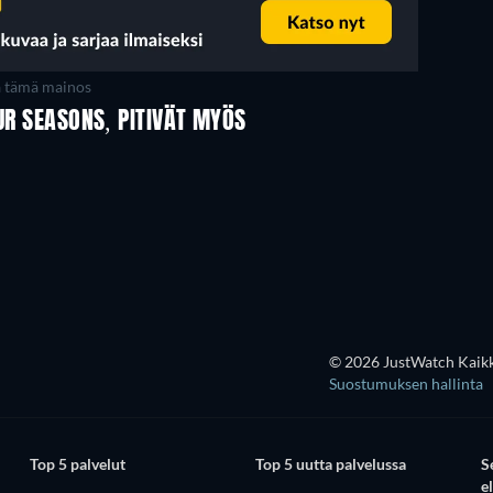
a tämä mainos
UR SEASONS, PITIVÄT MYÖS
TV
TV
TV
TV
TV
TV
Kausi 3
Kausi 2
© 2026 JustWatch Kaikki
Suostumuksen hallinta
Top 5 palvelut
Top 5 uutta palvelussa
S
e