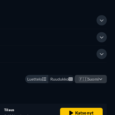
Luettelo
Ruudukko
🇫🇮
Suomi
Tilaus
Katso nyt