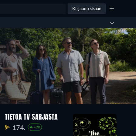
Kirjaudu sisään
TIETOA TV-SARJASTA
174.
+20