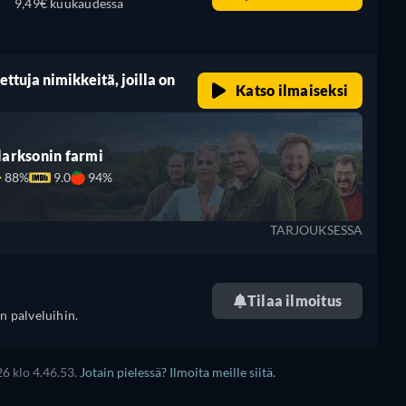
9,49€ kuukaudessa
ttuja nimikkeitä, joilla on
Katso ilmaiseksi
larksonin farmi
88%
9.0
94%
TARJOUKSESSA
Tilaa ilmoitus
n palveluihin.
6 klo 4.46.53.
Jotain pielessä? Ilmoita meille siitä.