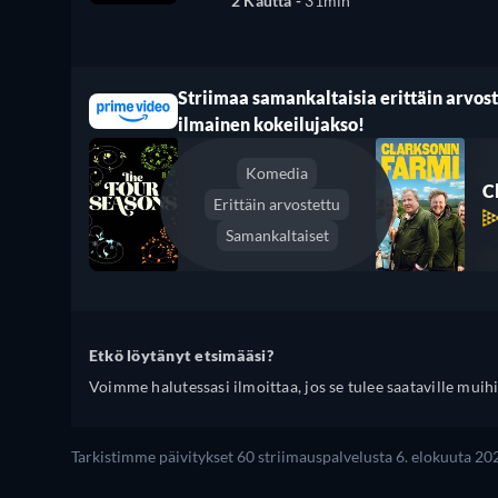
2 Kautta -
31min
Striimaa samankaltaisia erittäin arvoste
ilmainen kokeilujakso!
Komedia
C
Erittäin arvostettu
Samankaltaiset
Etkö löytänyt etsimääsi?
Voimme halutessasi ilmoittaa, jos se tulee saataville muihi
Tarkistimme päivitykset 60 striimauspalvelusta 6. elokuuta 202