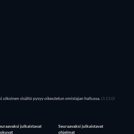
TV
TV
TV
TV
TV
TV
Kausi 3
Kausi 1
 ulkoinen sisältö pysyy oikeutetun omistajan hallussa.
(3.13.0)
euraavaksi julkaistavat
Seuraavaksi julkaistavat
lokuvat
ohjelmat