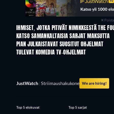
Poist
IHMISET, JOTKA PITIVÄT NIMIKKEESTÄ THE FO
TV
TV
KATSO SAMANKALTAISIA SARJAT MAKSUTTA
TV
TV
PIAN JULKAISTAVAT SUOSITUT OHJELMAT
TV
TV
TULEVAT KOMEDIA TV-OHJELMAT
Kausi 6
Kausi 2
JustWatch
|
Striimaushakukone
We are hiring!
Top 5 elokuvat
Top 5 sarjat