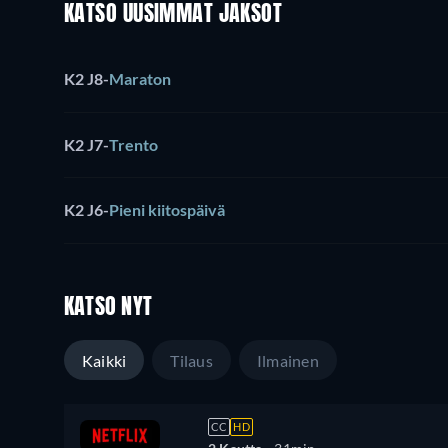
KATSO UUSIMMAT JAKSOT
K2 J8
-
Maraton
K2 J7
-
Trento
K2 J6
-
Pieni kiitospäivä
KATSO NYT
Kaikki
Tilaus
Ilmainen
CC
HD