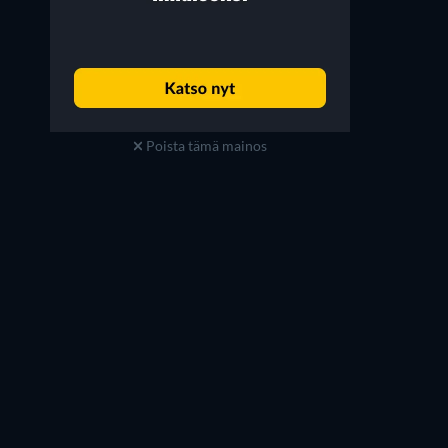
Poista tämä mainos
Kerri Kenney
Will Forte
Anne Pagano
Jack