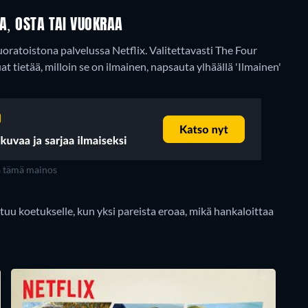
AA, OSTA TAI VUOKRAA
uoratoistona palvelussa Netflix.
Valitettavasti The Four
uat tietää, milloin se on ilmainen, napsauta ylhäällä 'Ilmainen'
a tämä mainos
u koetukselle, kun yksi pareista eroaa, mikä hankaloittaa