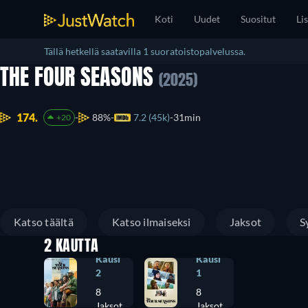
Koti
Uudet
Suositut
Lis
Tällä hetkellä saatavilla 1 suoratoistopalvelussa.
THE FOUR SEASONS
(2025)
174.
88%
7.2 (45k)
31min
+20
Katso täältä
Katso ilmaiseksi
Jaksot
S
2 KAUTTA
Kausi
Kausi
2
1
8
8
Jaksot
Jaksot