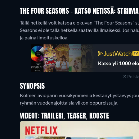
THE FOUR SEASONS - KATSO NETISSÄ: STRIIM
Tällä hetkellä voit katsoa elokuvan "The Four Seasons" s
Seasons ei ole tällä hetkellä saatavilla ilmaiseksi. Jos hal
ja paina ilmoituskelloa.
Poist
SYNOPSIS
Kolmen avioparin vuosikymmeniä kestänyt ystävyys joutu
ryhmän vuodenajoittaisia viikonloppureissuja.
VIDEOT: TRAILERI, TEASER, KOOSTE