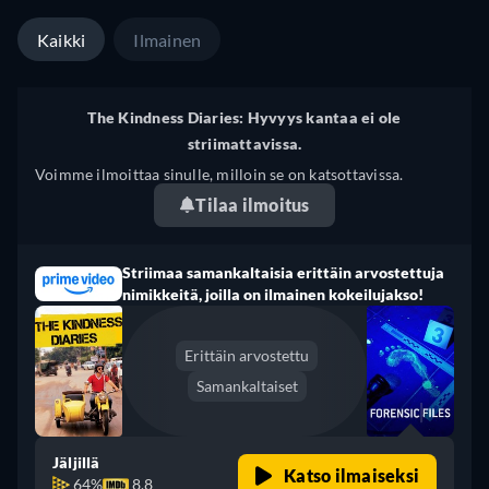
Kaikki
Ilmainen
The Kindness Diaries: Hyvyys kantaa ei ole
striimattavissa.
Voimme ilmoittaa sinulle, milloin se on katsottavissa.
Tilaa ilmoitus
Striimaa samankaltaisia erittäin arvostettuja
nimikkeitä, joilla on ilmainen kokeilujakso!
Erittäin arvostettu
Samankaltaiset
Jäljillä
Katso ilmaiseksi
64%
8.8