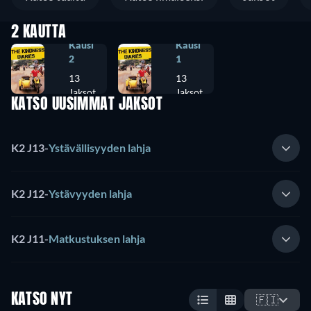
2 KAUTTA
Kausi
Kausi
2
1
13
13
Jaksot
Jaksot
KATSO UUSIMMAT JAKSOT
K2 J13
-
Ystävällisyyden lahja
K2 J12
-
Ystävyyden lahja
K2 J11
-
Matkustuksen lahja
KATSO NYT
🇫🇮