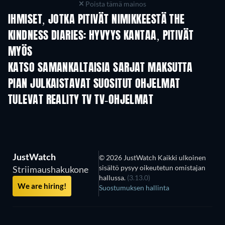
Poista tämä mainos
IHMISET, JOTKA PITIVÄT NIMIKKEESTÄ THE
KINDNESS DIARIES: HYVYYS KANTAA, PITIVÄT
MYÖS
TV
TV
KATSO SAMANKALTAISIA SARJAT MAKSUTTA
TV
TV
PIAN JULKAISTAVAT SUOSITUT OHJELMAT
TV
TV
TULEVAT REALITY TV TV-OHJELMAT
Kausi 3
Kausi 1
Kau
JustWatch
© 2026 JustWatch Kaikki ulkoinen
sisältö pysyy oikeutetun omistajan
Striimaushakukone
hallussa.
(3.13.0)
We are hiring!
Suostumuksen hallinta