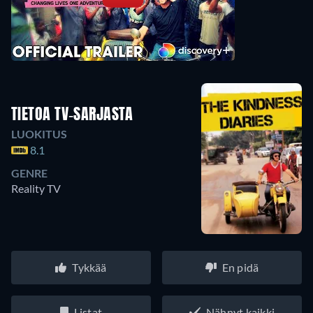
TIETOA TV-SARJASTA
LUOKITUS
8.1
GENRE
Reality TV
Tykkää
En pidä
Listat
Nähnyt kaikki