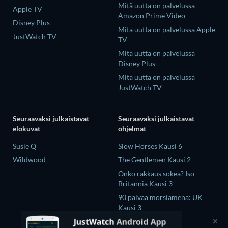
Mitä uutta on palvelussa
Apple TV
Amazon Prime Video
Disney Plus
Mitä uutta on palvelussa Apple
JustWatch TV
TV
Mitä uutta on palvelussa
Disney Plus
Mitä uutta on palvelussa
JustWatch TV
Seuraavaksi julkaistavat
Seuraavaksi julkaistavat
elokuvat
ohjelmat
Susie Q
Slow Horses Kausi 6
Wildwood
The Gentlemen Kausi 2
Onko rakkaus sokea? Iso-
Britannia Kausi 3
90 päivää morsiamena: UK
Kausi 3
The Chosen in the Wild with