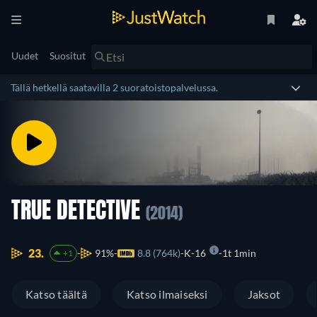
Uudet
Suositut
Tällä hetkellä saatavilla 2 suoratoistopalvelussa.
TRUE DETECTIVE
(2014)
23.
91%
8.8 (764k)
K-16
1t 1min
+1
Katso täältä
Katso ilmaiseksi
Jaksot