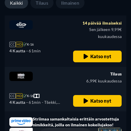
Kaikki
Tilaus
Ilmainen
14 päivää ilmaiseksi
Sen jälkeen 9,99€
kuukaudessa
CC
HD
K-16
4 Kautta -
61min
Katso nyt
Tilaus
6,99€ kuukaudessa
CC
HD
K-16
Katso nyt
4 Kautta -
61min
- Tšekki,
Saksa, Englanti, Espanja,
Ranska, Unkari, Puola,
Striimaa samankaltaisia erittäin arvostettuja
Slovakki
nimikkeitä, joilla on ilmainen kokeilujakso!