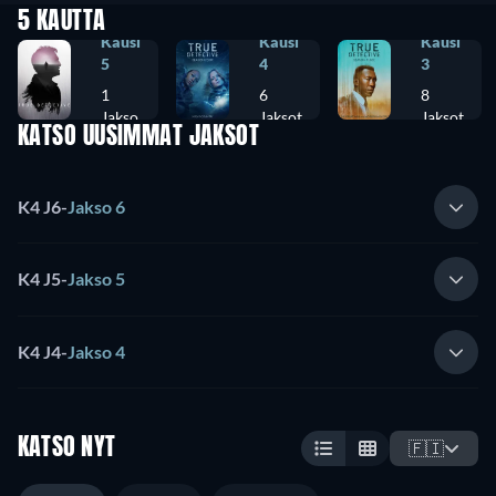
5 KAUTTA
Kausi
Kausi
Kausi
5
4
3
1
6
8
Jakso
Jaksot
Jaksot
KATSO UUSIMMAT JAKSOT
K4 J6
-
Jakso 6
K4 J5
-
Jakso 5
K4 J4
-
Jakso 4
KATSO NYT
🇫🇮