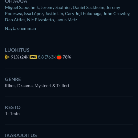
OHJAAJA
Miguel Sapochnik
,
Jeremy Saulnier
,
Daniel Sackheim
,
Jeremy
Podeswa
,
Issa López
,
Justin Lin
,
Cary Joji Fukunaga
,
John Crowley
,
Dan Attias
,
Nic Pizzolatto
,
Janus Metz
Näytä enemmän
LUOKITUS
91%
(24k)
8.8 (763k)
78%
GENRE
Rikos, Draama, Mysteeri & Trilleri
KESTO
1t 1min
IKÄRAJOITUS