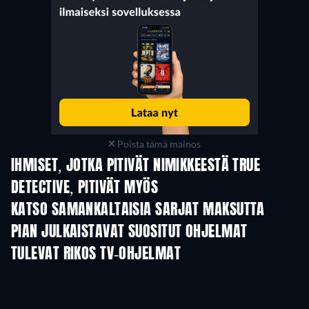
Poista tämä mainos
IHMISET, JOTKA PITIVÄT NIMIKKEESTÄ TRUE
DETECTIVE, PITIVÄT MYÖS
TV
TV
KATSO SAMANKALTAISIA SARJAT MAKSUTTA
TV
TV
PIAN JULKAISTAVAT SUOSITUT OHJELMAT
TV
TV
TULEVAT RIKOS TV-OHJELMAT
Kausi 6
Kausi 2
Kau