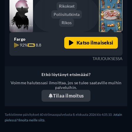
Rikokset
Poliisitutkinta
Rikos
Fargo
Katso ilmaiseksi
92%
8.8
TARJOUKSESSA
Etkö löytänyt etsimääsi?
Voimme halutessasi ilmoittaa, jos se tulee saataville muihin
palveluihin.
Tilaa ilmoitus
Tarkistimme päivitykset 60 striimauspalvelusta 8. elokuuta 2026 klo 4.05.10.
Jotain
pielessä? Ilmoita meille siitä.