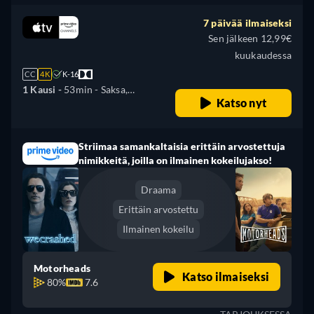
Venäjä
7 päivää ilmaiseksi
Sen jälkeen 12,99€
kuukaudessa
CC
4K
K-16
1 Kausi -
53min
- Saksa,
Katso nyt
Englanti, Espanja, Ranska,
Italia, japani, Portugali,
Venäjä
Striimaa samankaltaisia erittäin arvostettuja
nimikkeitä, joilla on ilmainen kokeilujakso!
Draama
Erittäin arvostettu
Ilmainen kokeilu
Motorheads
Katso ilmaiseksi
80%
7.6