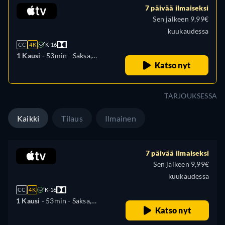
7 päivää ilmaiseksi
Sen jälkeen 9,99€
kuukaudessa
CC
4K
K-16
1 Kausi -
53min
- Saksa,
Katso nyt
Englanti, Espanja, Ranska,
Italia, japani, Portugali,
Venäjä
TARJOUKSESSA
Kaikki
Tilaus
Ilmainen
7 päivää ilmaiseksi
Sen jälkeen 9,99€
kuukaudessa
CC
4K
K-16
1 Kausi -
53min
- Saksa,
Katso nyt
Englanti, Espanja, Ranska,
Italia, japani, Portugali,