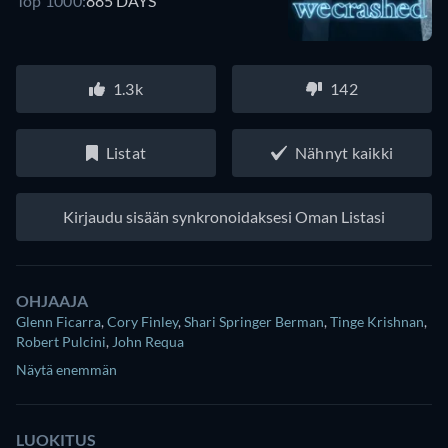
Top 1000:
885 DAYS
1.3k
142
Listat
Nähnyt kaikki
Kirjaudu sisään synkronoidaksesi Oman Listasi
OHJAAJA
Glenn Ficarra
,
Cory Finley
,
Shari Springer Berman
,
Tinge Krishnan
,
Robert Pulcini
,
John Requa
Näytä enemmän
LUOKITUS