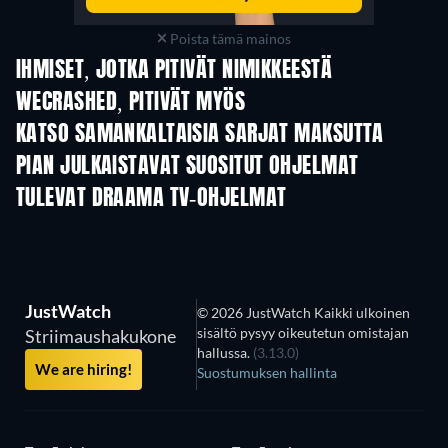
Poista tämä mainos
IHMISET, JOTKA PITIVÄT NIMIKKEESTÄ
WECRASHED, PITIVÄT MYÖS
TV
KATSO SAMANKALTAISIA SARJAT MAKSUTTA
TV
TV
PIAN JULKAISTAVAT SUOSITUT OHJELMAT
TV
TV
TULEVAT DRAAMA TV-OHJELMAT
Kausi 6
Kausi 2
Kau
JustWatch
© 2026 JustWatch Kaikki ulkoinen
sisältö pysyy oikeutetun omistajan
Striimaushakukone
hallussa.
(3.13.0)
We are hiring!
Suostumuksen hallinta