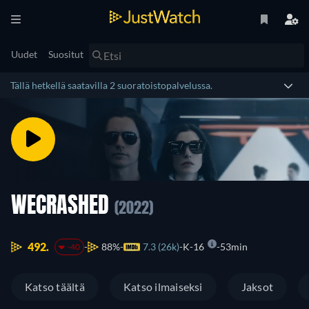
Uudet
Suositut
Tällä hetkellä saatavilla 2 suoratoistopalvelussa.
WECRASHED
(2022)
492.
88%
7.3 (26k)
K-16
53min
-40
Katso täältä
Katso ilmaiseksi
Jaksot