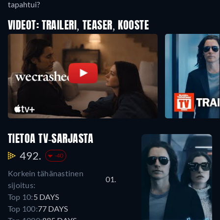
tapahtui?
VIDEOT: TRAILERI, TEASER, KOOSTE
TIETOA TV-SARJASTA
492.
-40
Korkein tähänastinen
01.
sijoitus:
Top 10:
5 DAYS
Top 100:
77 DAYS