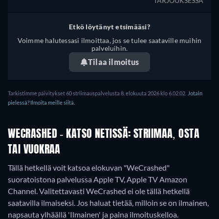
TARJOUKSESSA
Etkö löytänyt etsimääsi?
Voimme halutessasi ilmoittaa, jos se tulee saataville muihin
palveluihin.
Tilaa ilmoitus
Tarkistimme päivitykset 60 striimauspalvelusta 8. elokuuta 2026 klo 6.02.02.
Jotain
pielessä? Ilmoita meille siitä.
WECRASHED - KATSO NETISSÄ: STRIIMAA, OSTA
TAI VUOKRAA
Tällä hetkellä voit katsoa elokuvan "WeCrashed"
suoratoistona palvelussa Apple TV, Apple TV Amazon
Channel.
Valitettavasti WeCrashed ei ole tällä hetkellä
saatavilla ilmaiseksi. Jos haluat tietää, milloin se on ilmainen,
napsauta ylhäällä 'Ilmainen' ja paina ilmoituskelloa.