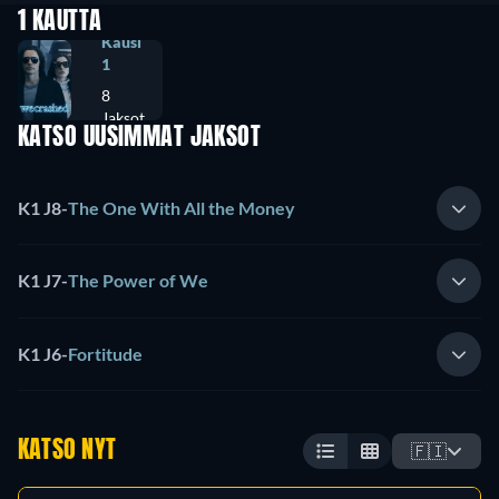
1 KAUTTA
Kausi
1
8
Jaksot
KATSO UUSIMMAT JAKSOT
K1 J8
-
The One With All the Money
K1 J7
-
The Power of We
K1 J6
-
Fortitude
KATSO NYT
🇫🇮