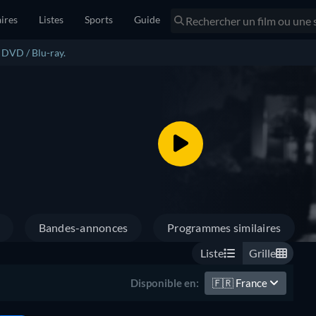
ires
Listes
Sports
Guide
n DVD / Blu-ray.
Bandes-annonces
Programmes similaires
Liste
Grille
🇫🇷
France
Disponible en: