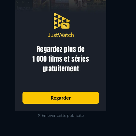
Torin Thatcher
Howard Wendell
Inspector Smythe
Anderson
Enlever cette publicité