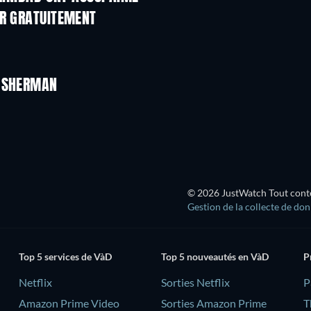
ER GRATUITEMENT
T SHERMAN
Série
© 2026 JustWatch Tout conten
Gestion de la collecte de do
Top 5 services de VàD
Top 5 nouveautés en VàD
P
Netflix
Sorties Netflix
‎
Amazon Prime Video
Sorties Amazon Prime
T