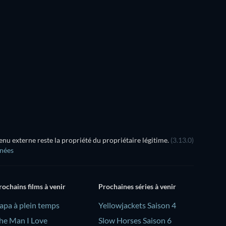
u externe reste la propriété du propriétaire légitime.
(3.13.0)
nnées
rochains films à venir
Prochaines séries à venir
Papa à plein temps
Yellowjackets Saison 4
he Man I Love
Slow Horses Saison 6