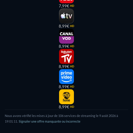
7,99€
HD
8,99€
HD
8,99€
HD
8,99€
HD
8,99€
HD
8,99€
HD
Nous avons vérifié les mises à jour de
106
services de streaming le
9 août 2026
à
19:01:11
.
Signaler une offre manquante ou incorrecte