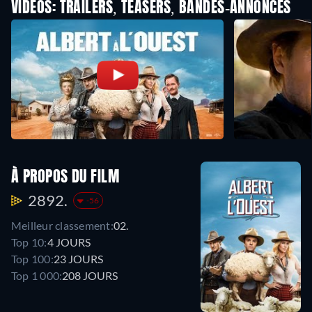
VIDEOS: TRAILERS, TEASERS, BANDES-ANNONCES
À PROPOS DU FILM
2892.
-56
Meilleur classement:
02.
Top 10:
4 JOURS
Top 100:
23 JOURS
Top 1 000:
208 JOURS