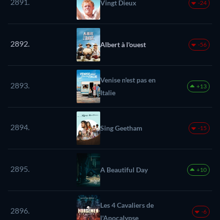
2891.
Vingt Dieux
-24
2892.
Albert à l'ouest
-56
Venise n'est pas en
2893.
+13
Italie
2894.
Sing Geetham
-15
2895.
A Beautiful Day
+10
Les 4 Cavaliers de
2896.
-6
l'Apocalypse