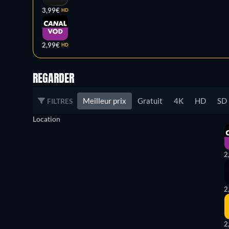
3,99€
HD
2,99€
HD
REGARDER
Meilleur prix
Gratuit
4K
HD
SD
FILTRES
Location
2
2
2