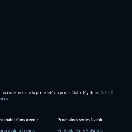
u externe reste la propriété du propriétaire légitime.
(3.13.0)
nnées
rochains films à venir
Prochaines séries à venir
Papa à plein temps
Yellowjackets Saison 4