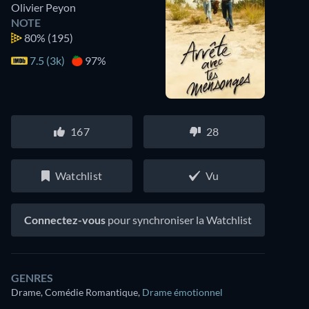
Olivier Peyon
NOTE
80%
(195)
7.5 (3k)
97%
167
28
Watchlist
Vu
Connectez-vous
pour synchroniser la Watchlist
GENRES
Drame, Comédie Romantique
,
Drame émotionnel