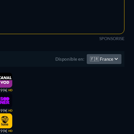
SPONSORISE
🇫🇷
France
Disponible en:
,99€
HD
,99€
HD
,99€
HD