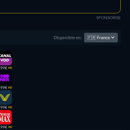
SPONSORISE
🇫🇷
France
Disponible en:
,99€
HD
,99€
HD
,99€
HD
,99€
HD