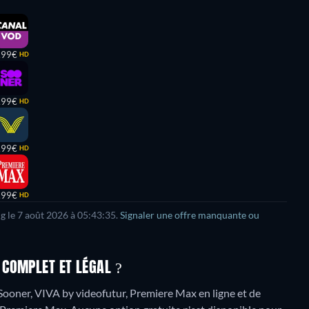
,99€
HD
,99€
HD
,99€
HD
,99€
HD
ng le 7 août 2026 à 05:43:35.
Signaler une offre manquante ou
COMPLET ET LÉGAL ?
 Sooner, VIVA by videofutur, Premiere Max en ligne et de