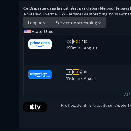
Ce Disparue dans la nuit n’est pas disponible pour le pays
Après avoir vérifié 1 593 services de streaming, nous avons t
Langue
Service de streaming
États-Unis
CC
HD
10
190min
- Anglais
CC
HD
10
190min
- Anglais
Aff
Profitez de films gratuits sur Apple T
Royaume-Uni