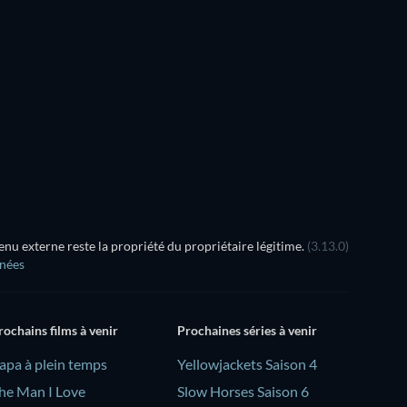
u externe reste la propriété du propriétaire légitime.
(3.13.0)
nnées
rochains films à venir
Prochaines séries à venir
Papa à plein temps
Yellowjackets Saison 4
he Man I Love
Slow Horses Saison 6