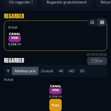
Où regarder ?
Regarder gratuitement
Résu
REGARDER
Achat
9,99€
HD
SPONSORISE
REGARDER
🇫🇷
Meilleur prix
Gratuit
4K
HD
SD
Achat
9,99€
HD