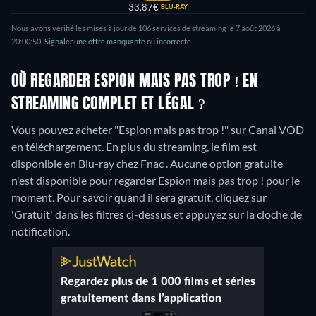
33,87€
BLU-RAY
Nous avons vérifié les mises à jour de 106 services de streaming le 7 août 2026 à
20:00:50.
Signaler une offre manquante ou incorrecte
OÙ REGARDER ESPION MAIS PAS TROP ! EN
STREAMING COMPLET ET LÉGAL ?
Vous pouvez acheter "Espion mais pas trop !" sur Canal VOD
en téléchargement.
En plus du streaming, le film est
disponible en Blu-ray chez Fnac .
Aucune option gratuite
n'est disponible pour regarder Espion mais pas trop ! pour le
moment. Pour savoir quand il sera gratuit, cliquez sur
'Gratuit' dans les filtres ci-dessus et appuyez sur la cloche de
notification.