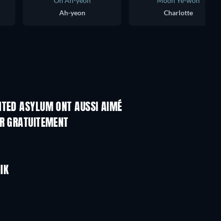
Oh Ah-yeon
Moon Ye-won
Ah-yeon
Charlotte
NTED ASYLUM ONT AUSSI AIMÉ
ER GRATUITEMENT
IK