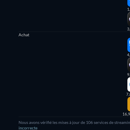
1
3
Achat
4
9
7
16,
Nous avons vérifié les mises à jour de
106
services de streamin
incorrecte