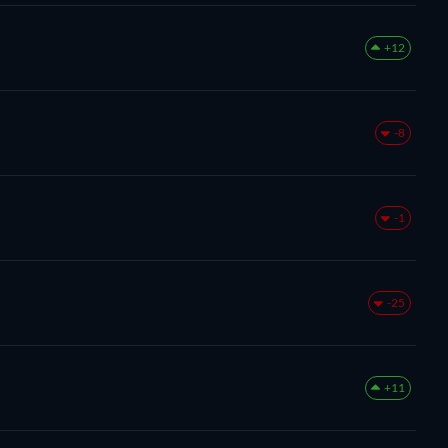
+12
-8
-1
-25
+11