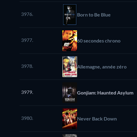
3976.
Born to Be Blue
3977.
60 secondes chrono
3978.
Allemagne, année zéro
3979.
Gonjiam: Haunted Asylum
3980.
Never Back Down