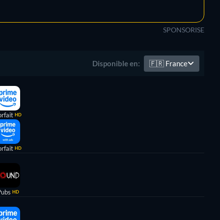
SPONSORISE
🇫🇷
France
Disponible en:
rfait
HD
rfait
HD
Pubs
HD