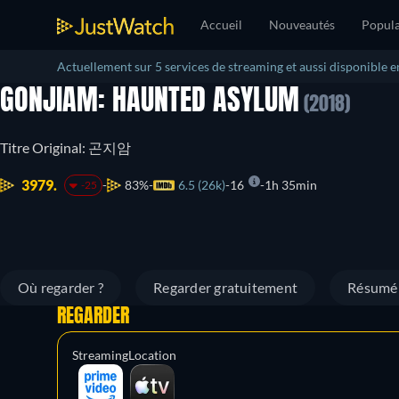
Accueil
Nouveautés
Popula
Actuellement sur 5 services de streaming et aussi disponible e
GONJIAM: HAUNTED ASYLUM
(2018)
Titre Original: 곤지암
3979.
83%
6.5 (26k)
16
1h 35min
-25
Où regarder ?
Regarder gratuitement
Résumé
REGARDER
Streaming
Location