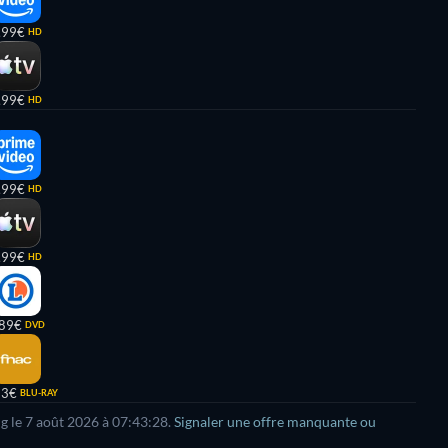
,99€
HD
,99€
HD
,99€
HD
,99€
HD
,89€
DVD
93€
BLU-RAY
g le
7 août 2026
à
07:43:28
.
Signaler une offre manquante ou